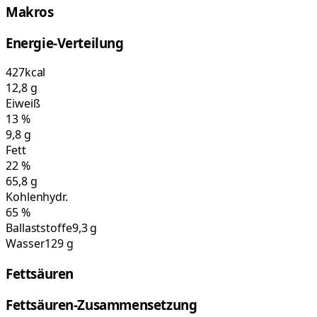
Makros
Energie-Verteilung
427
kcal
12,8
g
Eiweiß
13
%
9,8
g
Fett
22
%
65,8
g
Kohlenhydr.
65
%
Ballaststoffe
9,3 g
Wasser
129 g
Fettsäuren
Fettsäuren-Zusammensetzung