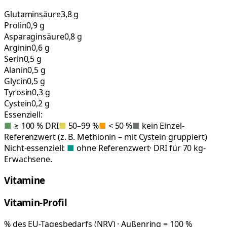
Glutaminsäure
3,8 g
Prolin
0,9 g
Asparaginsäure
0,8 g
Arginin
0,6 g
Serin
0,5 g
Alanin
0,5 g
Glycin
0,5 g
Tyrosin
0,3 g
Cystein
0,2 g
Essenziell:
■
≥ 100 % DRI
■
50–99 %
■
< 50 %
■
kein Einzel-
Referenzwert (z. B. Methionin – mit Cystein gruppiert)
Nicht-essenziell:
■
ohne Referenzwert
· DRI für 70 kg-
Erwachsene.
Vitamine
Vitamin-Profil
% des EU-Tagesbedarfs (NRV) · Außenring = 100 %