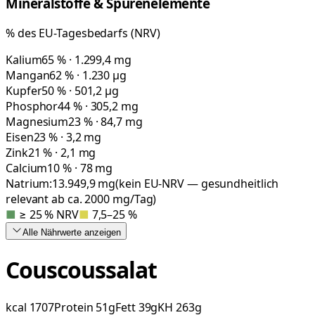
Mineralstoffe & Spurenelemente
% des EU-Tagesbedarfs (NRV)
Kalium
65 % · 1.299,4 mg
Mangan
62 % · 1.230 µg
Kupfer
50 % · 501,2 µg
Phosphor
44 % · 305,2 mg
Magnesium
23 % · 84,7 mg
Eisen
23 % · 3,2 mg
Zink
21 % · 2,1 mg
Calcium
10 % · 78 mg
Natrium:
13.949,9
mg
(kein EU-NRV — gesundheitlich
relevant ab ca. 2000 mg/Tag)
■
≥ 25 % NRV
■
7,5–25 %
Alle Nährwerte
anzeigen
Couscoussalat
kcal
1707
Protein
51
g
Fett
39
g
KH
263
g