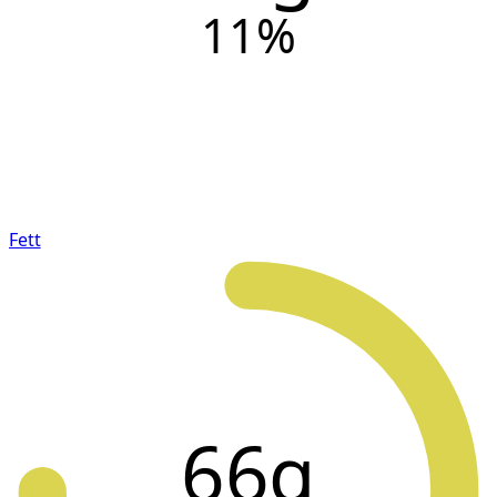
11
%
Fett
66g