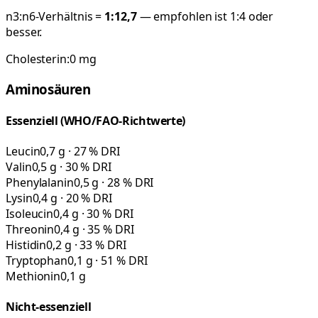
n3:n6-Verhältnis =
1:
12,7
— empfohlen ist 1:4 oder
besser.
Cholesterin:
0
mg
Aminosäuren
Essenziell (WHO/FAO-Richtwerte)
Leucin
0,7 g · 27 % DRI
Valin
0,5 g · 30 % DRI
Phenylalanin
0,5 g · 28 % DRI
Lysin
0,4 g · 20 % DRI
Isoleucin
0,4 g · 30 % DRI
Threonin
0,4 g · 35 % DRI
Histidin
0,2 g · 33 % DRI
Tryptophan
0,1 g · 51 % DRI
Methionin
0,1 g
Nicht-essenziell