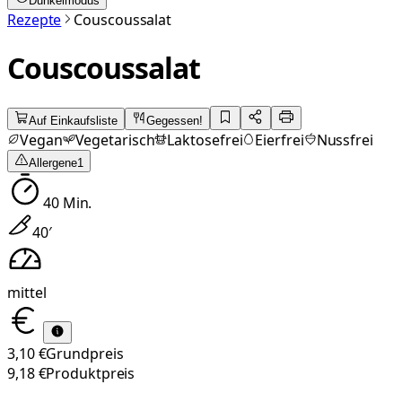
Dunkelmodus
Rezepte
Couscoussalat
Couscoussalat
Auf Einkaufsliste
Gegessen!
Vegan
Vegetarisch
Laktosefrei
Eierfrei
Nussfrei
Allergene
1
40
Min.
40
′
mittel
3,10 €
Grundpreis
9,18 €
Produktpreis