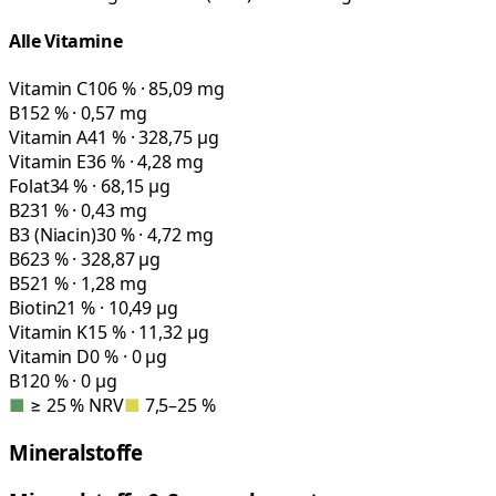
Alle Vitamine
Vitamin C
106 % · 85,09 mg
B1
52 % · 0,57 mg
Vitamin A
41 % · 328,75 µg
Vitamin E
36 % · 4,28 mg
Folat
34 % · 68,15 µg
B2
31 % · 0,43 mg
B3 (Niacin)
30 % · 4,72 mg
B6
23 % · 328,87 µg
B5
21 % · 1,28 mg
Biotin
21 % · 10,49 µg
Vitamin K
15 % · 11,32 µg
Vitamin D
0 % · 0 µg
B12
0 % · 0 µg
■
≥ 25 % NRV
■
7,5–25 %
Mineralstoffe