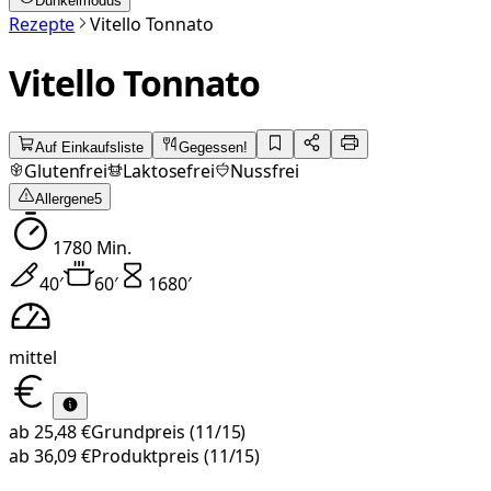
Dunkelmodus
Rezepte
Vitello Tonnato
Vitello Tonnato
Auf Einkaufsliste
Gegessen!
Glutenfrei
Laktosefrei
Nussfrei
Allergene
5
1780
Min.
40
′
60
′
1680
′
mittel
ab
25,48 €
Grundpreis
(11/15)
ab
36,09 €
Produktpreis
(11/15)