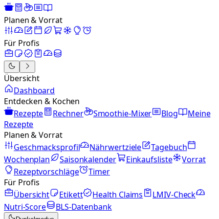
Planen & Vorrat
Für Profis
Übersicht
Dashboard
Entdecken & Kochen
Rezepte
Rechner
Smoothie-Mixer
Blog
Meine
Rezepte
Planen & Vorrat
Geschmacksprofil
Nährwertziele
Tagebuch
Wochenplan
Saisonkalender
Einkaufsliste
Vorrat
Rezeptvorschläge
Timer
Für Profis
Übersicht
Etikett
Health Claims
LMIV-Check
Nutri-Score
BLS-Datenbank