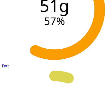
51g
57
%
Fett