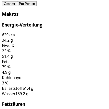
Gesamt
Pro Portion
Makros
Energie-Verteilung
629
kcal
34,2
g
Eiweiß
22
%
51,4
g
Fett
75
%
4,9
g
Kohlenhydr.
3
%
Ballaststoffe
1,4 g
Wasser
189,2 g
Fettsäuren