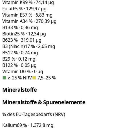
Vitamin K
99 % · 74,14 µg
Folat
65 % · 129,97 µg
Vitamin E
57 % · 6,83 mg
Vitamin A
34 % · 270,39 µg
B1
33 % · 0,36 mg
Biotin
25 % · 12,34 µg
B6
23 % · 319,01 µg
B3 (Niacin)
17 % · 2,65 mg
B5
12 % · 0,74 mg
B2
9 % · 0,12 mg
B12
2 % · 0,05 µg
Vitamin D
0 % · 0 µg
■
≥ 25 % NRV
■
7,5–25 %
Mineralstoffe
Mineralstoffe & Spurenelemente
% des EU-Tagesbedarfs (NRV)
Kalium
69 % · 1.372,8 mg