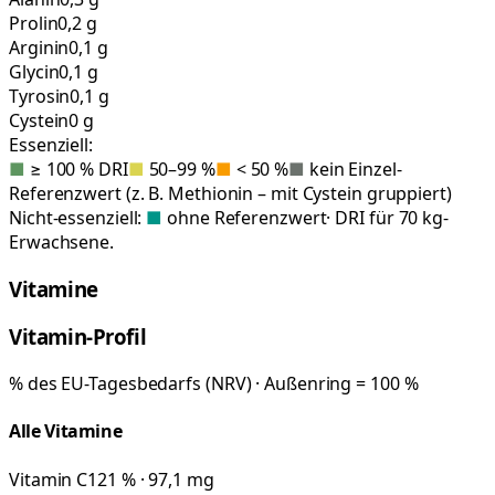
Prolin
0,2 g
Arginin
0,1 g
Glycin
0,1 g
Tyrosin
0,1 g
Cystein
0 g
Essenziell:
■
≥ 100 % DRI
■
50–99 %
■
< 50 %
■
kein Einzel-
Referenzwert (z. B. Methionin – mit Cystein gruppiert)
Nicht-essenziell:
■
ohne Referenzwert
· DRI für 70 kg-
Erwachsene.
Vitamine
Vitamin-Profil
% des EU-Tagesbedarfs (NRV) · Außenring = 100 %
Alle Vitamine
Vitamin C
121 % · 97,1 mg