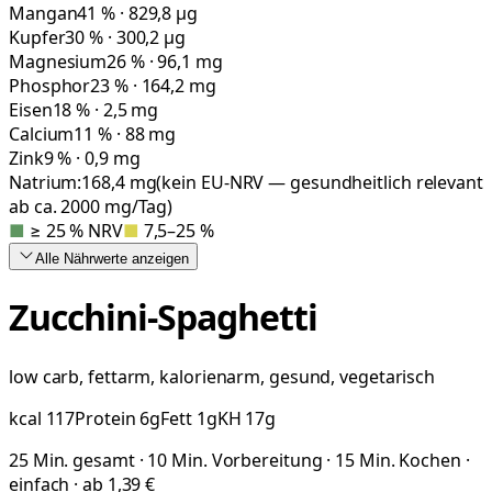
Mangan
41 % · 829,8 µg
Kupfer
30 % · 300,2 µg
Magnesium
26 % · 96,1 mg
Phosphor
23 % · 164,2 mg
Eisen
18 % · 2,5 mg
Calcium
11 % · 88 mg
Zink
9 % · 0,9 mg
Natrium:
168,4
mg
(kein EU-NRV — gesundheitlich relevant
ab ca. 2000 mg/Tag)
■
≥ 25 % NRV
■
7,5–25 %
Alle Nährwerte
anzeigen
Zucchini-Spaghetti
low carb, fettarm, kalorienarm, gesund, vegetarisch
kcal
117
Protein
6
g
Fett
1
g
KH
17
g
25 Min. gesamt · 10 Min. Vorbereitung · 15 Min. Kochen ·
einfach · ab 1,39 €