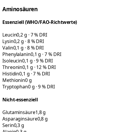
Aminosäuren
Essenziell (WHO/FAO-Richtwerte)
Leucin
0,2 g · 7 % DRI
Lysin
0,2 g · 8 % DRI
Valin
0,1 g · 8 % DRI
Phenylalanin
0,1 g · 7 % DRI
Isoleucin
0,1 g · 9 % DRI
Threonin
0,1 g · 12 % DRI
Histidin
0,1 g · 7 % DRI
Methionin
0 g
Tryptophan
0 g · 9 % DRI
Nicht-essenziell
Glutaminsäure
1,8 g
Asparaginsäure
0,8 g
Serin
0,3 g
Alanin
0,3 g