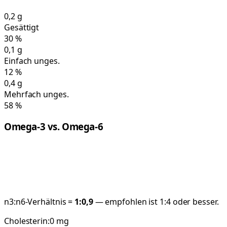
0,2
g
Gesättigt
30
%
0,1
g
Einfach unges.
12
%
0,4
g
Mehrfach unges.
58
%
Omega-3 vs. Omega-6
n3:n6-Verhältnis =
1:
0,9
— empfohlen ist 1:4 oder besser.
Cholesterin:
0
mg