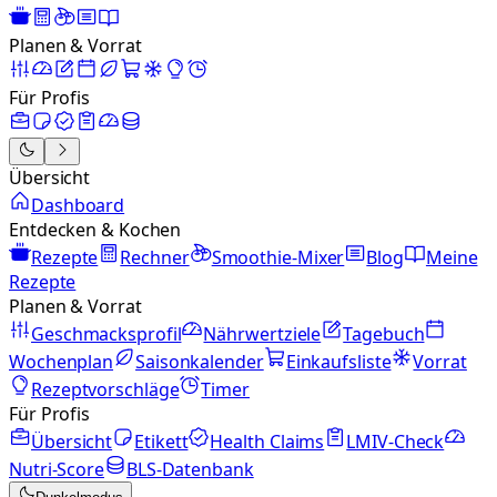
Planen & Vorrat
Für Profis
Übersicht
Dashboard
Entdecken & Kochen
Rezepte
Rechner
Smoothie-Mixer
Blog
Meine
Rezepte
Planen & Vorrat
Geschmacksprofil
Nährwertziele
Tagebuch
Wochenplan
Saisonkalender
Einkaufsliste
Vorrat
Rezeptvorschläge
Timer
Für Profis
Übersicht
Etikett
Health Claims
LMIV-Check
Nutri-Score
BLS-Datenbank