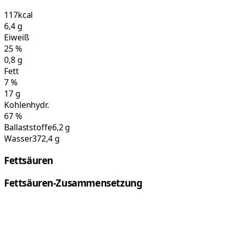
117
kcal
6,4
g
Eiweiß
25
%
0,8
g
Fett
7
%
17
g
Kohlenhydr.
67
%
Ballaststoffe
6,2 g
Wasser
372,4 g
Fettsäuren
Fettsäuren-Zusammensetzung