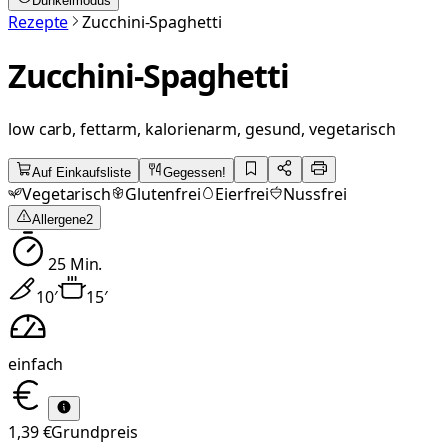
Dunkelmodus
Rezepte
Zucchini-Spaghetti
Zucchini-Spaghetti
low carb, fettarm, kalorienarm, gesund, vegetarisch
Auf Einkaufsliste
Gegessen!
Vegetarisch
Glutenfrei
Eierfrei
Nussfrei
Allergene
2
25
Min.
10
′
15
′
einfach
1,39 €
Grundpreis