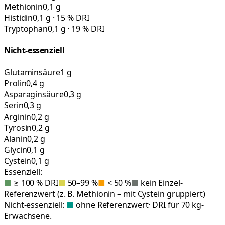
Methionin
0,1 g
Histidin
0,1 g · 15 % DRI
Tryptophan
0,1 g · 19 % DRI
Nicht-essenziell
Glutaminsäure
1 g
Prolin
0,4 g
Asparaginsäure
0,3 g
Serin
0,3 g
Arginin
0,2 g
Tyrosin
0,2 g
Alanin
0,2 g
Glycin
0,1 g
Cystein
0,1 g
Essenziell:
■
≥ 100 % DRI
■
50–99 %
■
< 50 %
■
kein Einzel-
Referenzwert (z. B. Methionin – mit Cystein gruppiert)
Nicht-essenziell:
■
ohne Referenzwert
· DRI für 70 kg-
Erwachsene.