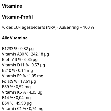
Vitamine
Vitamin-Profil
% des EU-Tagesbedarfs (NRV) · Außenring = 100 %
Alle Vitamine
B12
33 % · 0,82 µg
Vitamin A
30 % · 242,18 µg
Biotin
13 % · 6,36 µg
Vitamin D
11 % · 0,57 µg
B2
10 % · 0,14 mg
Vitamin E
9 % · 1,05 mg
Folat
9 % · 17,51 µg
B5
9 % · 0,52 mg
Vitamin K
6 % · 4,35 µg
B1
4 % · 0,04 mg
B6
4 % · 49,98 µg
Vitamin C
1 % · 0,74 mg