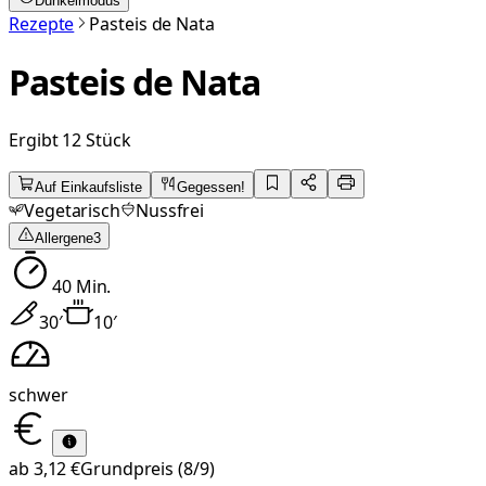
Dunkelmodus
Rezepte
Pasteis de Nata
Pasteis de Nata
Ergibt 12 Stück
Auf Einkaufsliste
Gegessen!
Vegetarisch
Nussfrei
Allergene
3
40
Min.
30
′
10
′
schwer
ab
3,12 €
Grundpreis
(8/9)