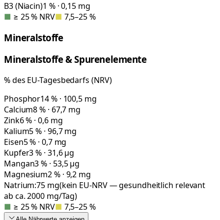
B3 (Niacin)
1 % · 0,15 mg
■
≥ 25 % NRV
■
7,5–25 %
Mineralstoffe
Mineralstoffe & Spurenelemente
% des EU-Tagesbedarfs (NRV)
Phosphor
14 % · 100,5 mg
Calcium
8 % · 67,7 mg
Zink
6 % · 0,6 mg
Kalium
5 % · 96,7 mg
Eisen
5 % · 0,7 mg
Kupfer
3 % · 31,6 µg
Mangan
3 % · 53,5 µg
Magnesium
2 % · 9,2 mg
Natrium:
75
mg
(kein EU-NRV — gesundheitlich relevant
ab ca. 2000 mg/Tag)
■
≥ 25 % NRV
■
7,5–25 %
Alle Nährwerte
anzeigen