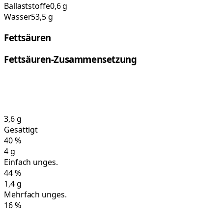
Ballaststoffe
0,6 g
Wasser
53,5 g
Fettsäuren
Fettsäuren-Zusammensetzung
3,6
g
Gesättigt
40
%
4
g
Einfach unges.
44
%
1,4
g
Mehrfach unges.
16
%