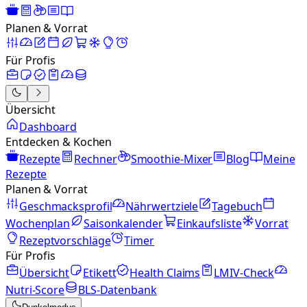
Planen & Vorrat
Für Profis
Übersicht
Dashboard
Entdecken & Kochen
Rezepte
Rechner
Smoothie-Mixer
Blog
Meine
Rezepte
Planen & Vorrat
Geschmacksprofil
Nährwertziele
Tagebuch
Wochenplan
Saisonkalender
Einkaufsliste
Vorrat
Rezeptvorschläge
Timer
Für Profis
Übersicht
Etikett
Health Claims
LMIV-Check
Nutri-Score
BLS-Datenbank