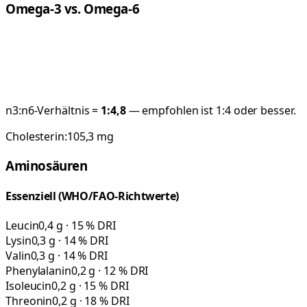
Omega-3 vs. Omega-6
n3:n6-Verhältnis =
1:
4,8
— empfohlen ist 1:4 oder besser.
Cholesterin:
105,3
mg
Aminosäuren
Essenziell (WHO/FAO-Richtwerte)
Leucin
0,4 g · 15 % DRI
Lysin
0,3 g · 14 % DRI
Valin
0,3 g · 14 % DRI
Phenylalanin
0,2 g · 12 % DRI
Isoleucin
0,2 g · 15 % DRI
Threonin
0,2 g · 18 % DRI