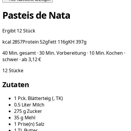
Pasteis de Nata
Ergibt 12 Stück
kcal
2857
Protein
52
g
Fett
116
g
KH
397
g
40 Min. gesamt · 30 Min. Vorbereitung · 10 Min. Kochen ·
schwer · ab 3,12 €
12
Stücke
Zutaten
1
Pck.
Blätterteig
(
, TK
)
0.5
Liter
Milch
275
g
Zucker
35
g
Mehl
1
Prise(n)
Salz
1
TL
Butter