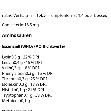
n3:n6-Verhältnis =
1:
4,5
— empfohlen ist 1:4 oder besser.
Cholesterin:
18,5
mg
Aminosäuren
Essenziell (WHO/FAO-Richtwerte)
Lysin
0,5 g · 22 % DRI
Leucin
0,4 g · 15 % DRI
Valin
0,3 g · 18 % DRI
Phenylalanin
0,3 g · 15 % DRI
Threonin
0,3 g · 25 % DRI
Isoleucin
0,3 g · 18 % DRI
Histidin
0,1 g · 21 % DRI
Tryptophan
0,1 g · 39 % DRI
Methionin
0,1 g