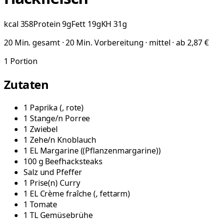
kcal
358
Protein
9
g
Fett
19
g
KH
31
g
20 Min. gesamt · 20 Min. Vorbereitung · mittel · ab 2,87 €
1
Portion
Zutaten
1
Paprika
(
, rote
)
1
Stange/n
Porree
1
Zwiebel
1
Zehe/n
Knoblauch
1
EL
Margarine
(
(Pflanzenmargarine)
)
100
g
Beefhacksteaks
Salz und Pfeffer
1
Prise(n)
Curry
1
EL
Crème fraîche
(
, fettarm
)
1
Tomate
1
TL
Gemüsebrühe