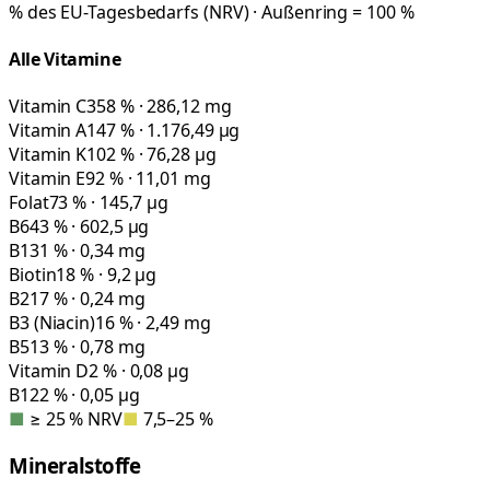
% des EU-Tagesbedarfs (NRV) · Außenring = 100 %
Alle Vitamine
Vitamin C
358 % · 286,12 mg
Vitamin A
147 % · 1.176,49 µg
Vitamin K
102 % · 76,28 µg
Vitamin E
92 % · 11,01 mg
Folat
73 % · 145,7 µg
B6
43 % · 602,5 µg
B1
31 % · 0,34 mg
Biotin
18 % · 9,2 µg
B2
17 % · 0,24 mg
B3 (Niacin)
16 % · 2,49 mg
B5
13 % · 0,78 mg
Vitamin D
2 % · 0,08 µg
B12
2 % · 0,05 µg
■
≥ 25 % NRV
■
7,5–25 %
Mineralstoffe