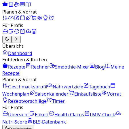
Planen & Vorrat
Für Profis
Übersicht
Dashboard
Entdecken & Kochen
Rezepte
Rechner
Smoothie-Mixer
Blog
Meine
Rezepte
Planen & Vorrat
Geschmacksprofil
Nährwertziele
Tagebuch
Wochenplan
Saisonkalender
Einkaufsliste
Vorrat
Rezeptvorschläge
Timer
Für Profis
Übersicht
Etikett
Health Claims
LMIV-Check
Nutri-Score
BLS-Datenbank