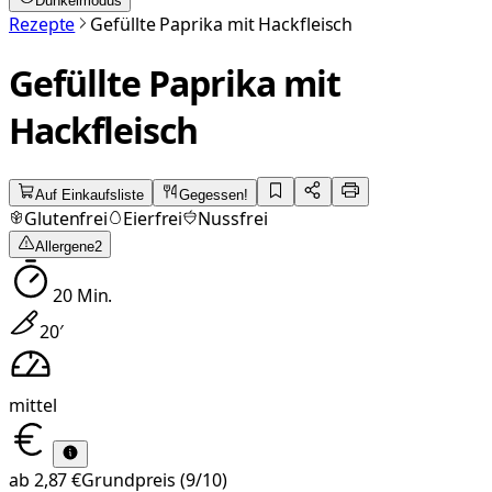
Dunkelmodus
Rezepte
Gefüllte Paprika mit Hackfleisch
Gefüllte Paprika mit
Hackfleisch
Auf Einkaufsliste
Gegessen!
Glutenfrei
Eierfrei
Nussfrei
Allergene
2
20
Min.
20
′
mittel
ab
2,87 €
Grundpreis
(9/10)