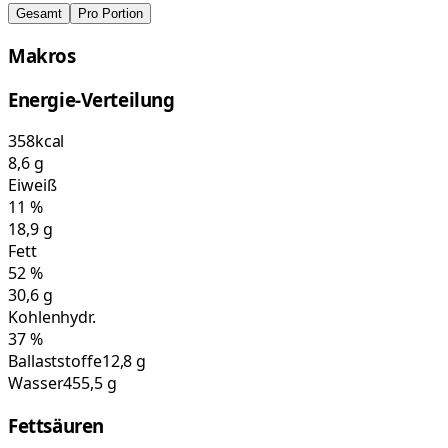
Gesamt
Pro Portion
Makros
Energie-Verteilung
358
kcal
8,6
g
Eiweiß
11
%
18,9
g
Fett
52
%
30,6
g
Kohlenhydr.
37
%
Ballaststoffe
12,8 g
Wasser
455,5 g
Fettsäuren