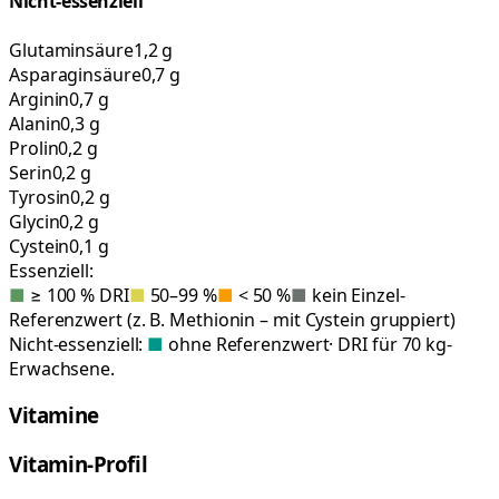
Nicht-essenziell
Glutaminsäure
1,2 g
Asparaginsäure
0,7 g
Arginin
0,7 g
Alanin
0,3 g
Prolin
0,2 g
Serin
0,2 g
Tyrosin
0,2 g
Glycin
0,2 g
Cystein
0,1 g
Essenziell:
■
≥ 100 % DRI
■
50–99 %
■
< 50 %
■
kein Einzel-
Referenzwert (z. B. Methionin – mit Cystein gruppiert)
Nicht-essenziell:
■
ohne Referenzwert
· DRI für 70 kg-
Erwachsene.
Vitamine
Vitamin-Profil