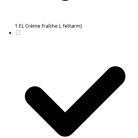
1
EL
Crème fraîche
(
, fettarm
)