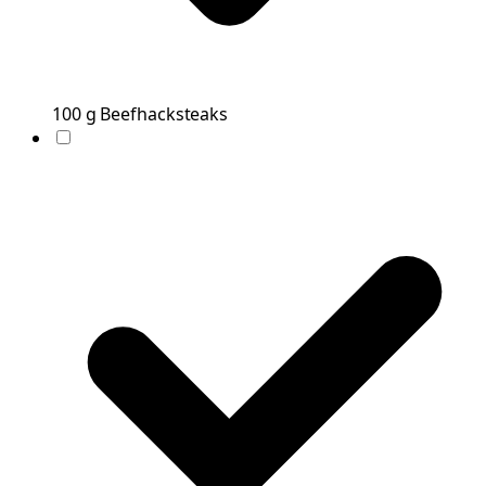
100
g
Beefhacksteaks