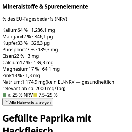
Mineralstoffe & Spurenelemente
% des EU-Tagesbedarfs (NRV)
Kalium
64 % · 1.286,1 mg
Mangan
42 % · 846,1 µg
Kupfer
33 % · 326,3 µg
Phosphor
27 % · 189,3 mg
Eisen
22 % · 3 mg
Calcium
17 % · 139,3 mg
Magnesium
17 % · 64,1 mg
Zink
13 % · 1,3 mg
Natrium:
1.174,9
mg
(kein EU-NRV — gesundheitlich
relevant ab ca. 2000 mg/Tag)
■
≥ 25 % NRV
■
7,5–25 %
Alle Nährwerte
anzeigen
Gefüllte Paprika mit
Hackfleisch