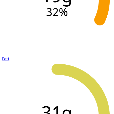
32
%
Fett
31g