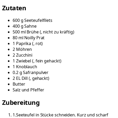
Zutaten
600
g
Seeteufelfilets
400
g
Sahne
500
ml
Brühe
(
, nicht zu kräftig
)
80
ml
Noilly Prat
1
Paprika
(
, rot
)
2
Möhren
2
Zucchini
1
Zwiebel
(
, fein gehackt
)
1
Knoblauch
0.2
g
Safranpulver
2
EL
Dill
(
, gehackt
)
Butter
Salz und Pfeffer
Zubereitung
1
.
Seeteufel in Stücke schneiden. Kurz und scharf