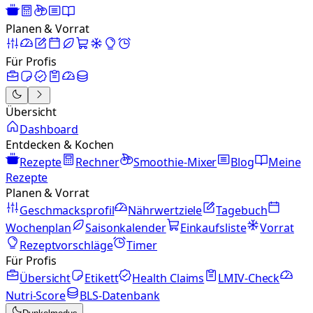
Planen & Vorrat
Für Profis
Übersicht
Dashboard
Entdecken & Kochen
Rezepte
Rechner
Smoothie-Mixer
Blog
Meine
Rezepte
Planen & Vorrat
Geschmacksprofil
Nährwertziele
Tagebuch
Wochenplan
Saisonkalender
Einkaufsliste
Vorrat
Rezeptvorschläge
Timer
Für Profis
Übersicht
Etikett
Health Claims
LMIV-Check
Nutri-Score
BLS-Datenbank