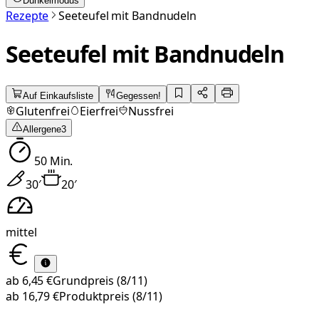
Dunkelmodus
Rezepte
Seeteufel mit Bandnudeln
Seeteufel mit Bandnudeln
Auf Einkaufsliste
Gegessen!
Glutenfrei
Eierfrei
Nussfrei
Allergene
3
50
Min.
30
′
20
′
mittel
ab
6,45 €
Grundpreis
(8/11)
ab
16,79 €
Produktpreis
(8/11)