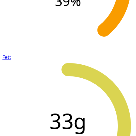
39
%
Fett
33g