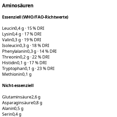
Aminosäuren
Essenziell (WHO/FAO-Richtwerte)
Leucin
0,4 g · 15 % DRI
Lysin
0,4 g · 17 % DRI
Valin
0,3 g · 19 % DRI
Isoleucin
0,3 g · 18 % DRI
Phenylalanin
0,3 g · 14 % DRI
Threonin
0,2 g · 22 % DRI
Histidin
0,1 g · 17 % DRI
Tryptophan
0,1 g · 23 % DRI
Methionin
0,1 g
Nicht-essenziell
Glutaminsäure
2,6 g
Asparaginsäure
0,8 g
Alanin
0,5 g
Serin
0,4 g