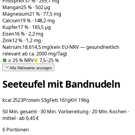
Phosphor
37 % · 259,7 mg
Mangan
25 % · 502 µg
Magnesium
21 % · 77,5 mg
Calcium
19 % · 148,2 mg
Kupfer
17 % · 165,5 µg
Eisen
16 % · 2,2 mg
Zink
12 % · 1,2 mg
Natrium:
18.614,5
mg
(kein EU-NRV — gesundheitlich
relevant ab ca. 2000 mg/Tag)
■
≥ 25 % NRV
■
7,5–25 %
Alle Nährwerte
anzeigen
Seeteufel mit Bandnudeln
kcal
2523
Protein
53
g
Fett
161
g
KH
196
g
50 Min. gesamt · 30 Min. Vorbereitung · 20 Min. Kochen ·
mittel · ab 6,45 €
6
Portionen