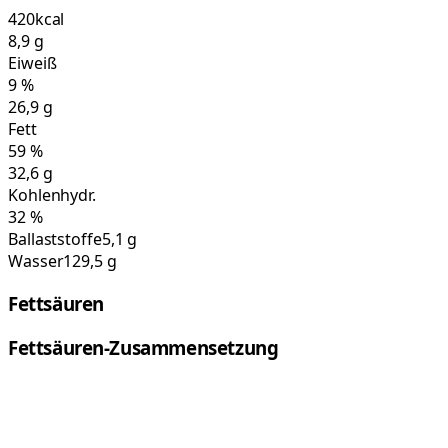
420
kcal
8,9
g
Eiweiß
9
%
26,9
g
Fett
59
%
32,6
g
Kohlenhydr.
32
%
Ballaststoffe
5,1 g
Wasser
129,5 g
Fettsäuren
Fettsäuren-Zusammensetzung