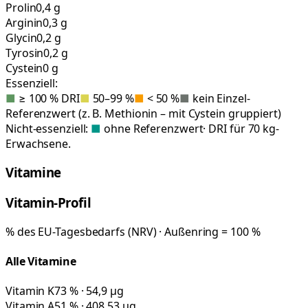
Prolin
0,4 g
Arginin
0,3 g
Glycin
0,2 g
Tyrosin
0,2 g
Cystein
0 g
Essenziell:
■
≥ 100 % DRI
■
50–99 %
■
< 50 %
■
kein Einzel-
Referenzwert (z. B. Methionin – mit Cystein gruppiert)
Nicht-essenziell:
■
ohne Referenzwert
· DRI für 70 kg-
Erwachsene.
Vitamine
Vitamin-Profil
% des EU-Tagesbedarfs (NRV) · Außenring = 100 %
Alle Vitamine
Vitamin K
73 % · 54,9 µg
Vitamin A
51 % · 408,53 µg