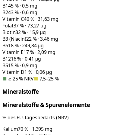
B1
45 % · 0,5 mg
B2
43 % · 0,6 mg
Vitamin C
40 % · 31,63 mg
Folat
37 % · 73,27 µg
Biotin
32 % · 15,9 µg
B3 (Niacin)
22 % · 3,46 mg
B6
18 % · 249,84 µg
Vitamin E
17 % · 2,09 mg
B12
16 % · 0,41 µg
B5
15 % · 0,9 mg
Vitamin D
1 % · 0,06 µg
■
≥ 25 % NRV
■
7,5–25 %
Mineralstoffe
Mineralstoffe & Spurenelemente
% des EU-Tagesbedarfs (NRV)
Kalium
70 % · 1.395 mg