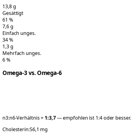
13,8
g
Gesättigt
61
%
7,6
g
Einfach unges.
34
%
1,3
g
Mehrfach unges.
6
%
Omega-3 vs. Omega-6
n3:n6-Verhältnis =
1:
3,7
— empfohlen ist 1:4 oder besser.
Cholesterin:
56,1
mg