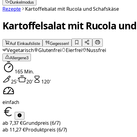
Dunkelmodus
Rezepte
Kartoffelsalat mit Rucola und Schafskäse
Kartoffelsalat mit Rucola un
Auf Einkaufsliste
Gegessen!
Vegetarisch
Glutenfrei
Eierfrei
Nussfrei
Allergene
3
165
Min.
25
′
20
′
120
′
einfach
ab
7,37 €
Grundpreis
(6/7)
ab
11,27 €
Produktpreis
(6/7)