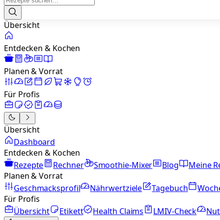
Übersicht
Entdecken & Kochen
Planen & Vorrat
Für Profis
Übersicht
Dashboard
Entdecken & Kochen
Rezepte
Rechner
Smoothie-Mixer
Blog
Meine R
Planen & Vorrat
Geschmacksprofil
Nährwertziele
Tagebuch
Woch
Für Profis
Übersicht
Etikett
Health Claims
LMIV-Check
Nut