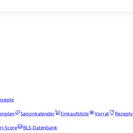
ezepte
enplan
Saisonkalender
Einkaufsliste
Vorrat
Rezeptv
ri-Score
BLS-Datenbank