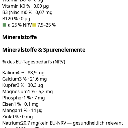
Vitamin K
0 % · 0,09 µg
B3 (Niacin)
0 % · 0,07 mg
B12
0 % · 0 µg
■
≥ 25 % NRV
■
7,5–25 %
Mineralstoffe
Mineralstoffe & Spurenelemente
% des EU-Tagesbedarfs (NRV)
Kalium
4 % · 88,9 mg
Calcium
3 % · 21,6 mg
Kupfer
3 % · 30,3 µg
Magnesium
1 % · 5,2 mg
Phosphor
1 % · 7 mg
Eisen
1 % · 0,1 mg
Mangan
1 % · 14 µg
Zink
0 % · 0 mg
Natrium:
20,7
mg
(kein EU-NRV — gesundheitlich relevant