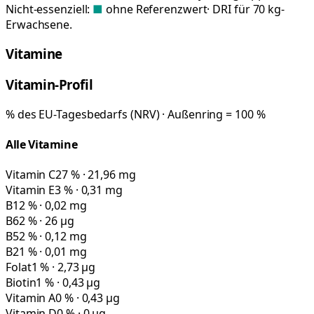
Nicht-essenziell:
■
ohne Referenzwert
· DRI für 70 kg-
Erwachsene.
Vitamine
Vitamin-Profil
% des EU-Tagesbedarfs (NRV) · Außenring = 100 %
Alle Vitamine
Vitamin C
27 % · 21,96 mg
Vitamin E
3 % · 0,31 mg
B1
2 % · 0,02 mg
B6
2 % · 26 µg
B5
2 % · 0,12 mg
B2
1 % · 0,01 mg
Folat
1 % · 2,73 µg
Biotin
1 % · 0,43 µg
Vitamin A
0 % · 0,43 µg
Vitamin D
0 % · 0 µg