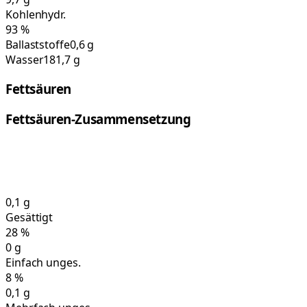
Kohlenhydr.
93
%
Ballaststoffe
0,6 g
Wasser
181,7 g
Fettsäuren
Fettsäuren-Zusammensetzung
0,1
g
Gesättigt
28
%
0
g
Einfach unges.
8
%
0,1
g