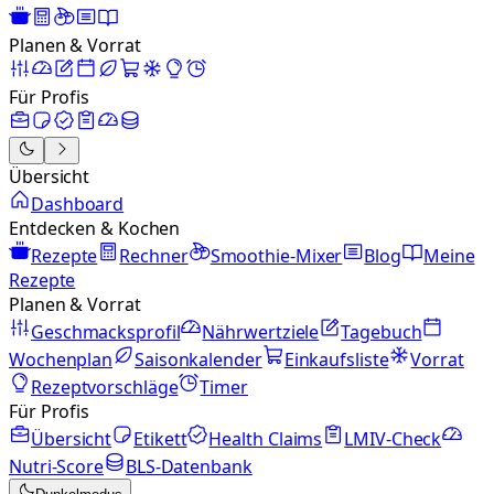
Planen & Vorrat
Für Profis
Übersicht
Dashboard
Entdecken & Kochen
Rezepte
Rechner
Smoothie-Mixer
Blog
Meine
Rezepte
Planen & Vorrat
Geschmacksprofil
Nährwertziele
Tagebuch
Wochenplan
Saisonkalender
Einkaufsliste
Vorrat
Rezeptvorschläge
Timer
Für Profis
Übersicht
Etikett
Health Claims
LMIV-Check
Nutri-Score
BLS-Datenbank