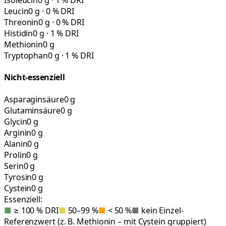
Isoleucin
0 g · 1 % DRI
Leucin
0 g · 0 % DRI
Threonin
0 g · 0 % DRI
Histidin
0 g · 1 % DRI
Methionin
0 g
Tryptophan
0 g · 1 % DRI
Nicht-essenziell
Asparaginsäure
0 g
Glutaminsäure
0 g
Glycin
0 g
Arginin
0 g
Alanin
0 g
Prolin
0 g
Serin
0 g
Tyrosin
0 g
Cystein
0 g
Essenziell:
■
≥ 100 % DRI
■
50–99 %
■
< 50 %
■
kein Einzel-
Referenzwert (z. B. Methionin – mit Cystein gruppiert)