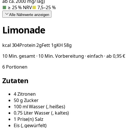
ab ca. 2000 mg/Tag)
■
≥ 25 % NRV
■
7,5–25 %
Alle Nährwerte
anzeigen
Limonade
kcal
304
Protein
2
g
Fett
1
g
KH
58
g
10 Min. gesamt · 10 Min. Vorbereitung · einfach · ab 0,95 €
6
Portionen
Zutaten
4
Zitronen
50
g
Zucker
100
ml
Wasser
(
, heißes
)
0.75
Liter
Wasser
(
, kaltes
)
1
Prise(n)
Salz
Eis
(
, gewürfelt
)