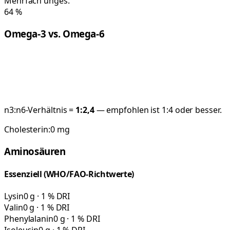
Mehrfach unges.
64
%
Omega-3 vs. Omega-6
n3:n6-Verhältnis =
1:
2,4
— empfohlen ist 1:4 oder besser.
Cholesterin:
0
mg
Aminosäuren
Essenziell (WHO/FAO-Richtwerte)
Lysin
0 g · 1 % DRI
Valin
0 g · 1 % DRI
Phenylalanin
0 g · 1 % DRI