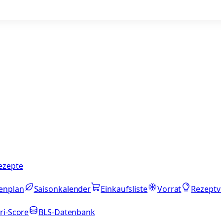
ezepte
enplan
Saisonkalender
Einkaufsliste
Vorrat
Rezeptv
ri-Score
BLS-Datenbank