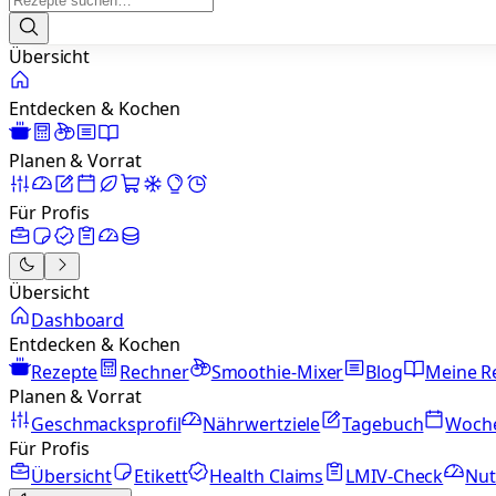
Übersicht
Entdecken & Kochen
Planen & Vorrat
Für Profis
Übersicht
Dashboard
Entdecken & Kochen
Rezepte
Rechner
Smoothie-Mixer
Blog
Meine R
Planen & Vorrat
Geschmacksprofil
Nährwertziele
Tagebuch
Woch
Für Profis
Übersicht
Etikett
Health Claims
LMIV-Check
Nut