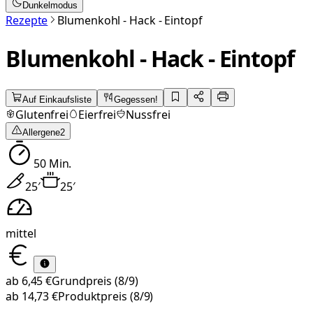
Dunkelmodus
Rezepte
Blumenkohl - Hack - Eintopf
Blumenkohl - Hack - Eintopf
Auf Einkaufsliste
Gegessen!
Glutenfrei
Eierfrei
Nussfrei
Allergene
2
50
Min.
25
′
25
′
mittel
ab
6,45 €
Grundpreis
(8/9)
ab
14,73 €
Produktpreis
(8/9)