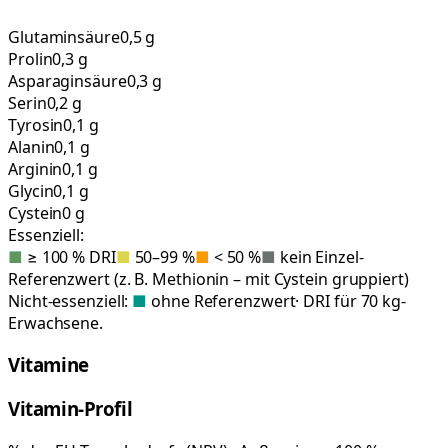
Glutaminsäure
0,5 g
Prolin
0,3 g
Asparaginsäure
0,3 g
Serin
0,2 g
Tyrosin
0,1 g
Alanin
0,1 g
Arginin
0,1 g
Glycin
0,1 g
Cystein
0 g
Essenziell:
■
≥ 100 % DRI
■
50–99 %
■
< 50 %
■
kein Einzel-
Referenzwert (z. B. Methionin – mit Cystein gruppiert)
Nicht-essenziell:
■
ohne Referenzwert
· DRI für 70 kg-
Erwachsene.
Vitamine
Vitamin-Profil