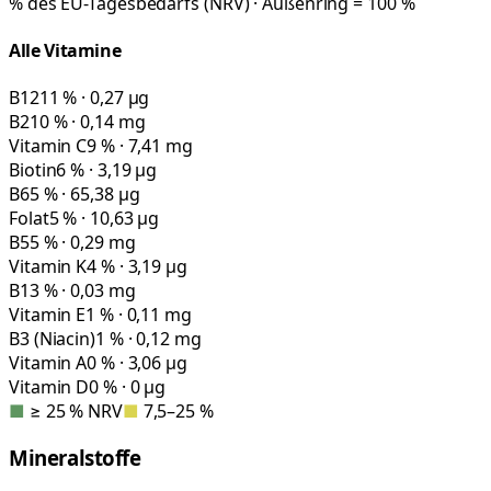
% des EU-Tagesbedarfs (NRV) · Außenring = 100 %
Alle Vitamine
B12
11 % · 0,27 µg
B2
10 % · 0,14 mg
Vitamin C
9 % · 7,41 mg
Biotin
6 % · 3,19 µg
B6
5 % · 65,38 µg
Folat
5 % · 10,63 µg
B5
5 % · 0,29 mg
Vitamin K
4 % · 3,19 µg
B1
3 % · 0,03 mg
Vitamin E
1 % · 0,11 mg
B3 (Niacin)
1 % · 0,12 mg
Vitamin A
0 % · 3,06 µg
Vitamin D
0 % · 0 µg
■
≥ 25 % NRV
■
7,5–25 %
Mineralstoffe