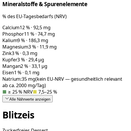
Mineralstoffe & Spurenelemente
% des EU-Tagesbedarfs (NRV)
Calcium
12 % · 92,5 mg
Phosphor
11 % · 74,7 mg
Kalium
9 % · 186,3 mg
Magnesium
3 % · 11,9 mg
Zink
3 % · 0,3 mg
Kupfer
3 % · 29,4 µg
Mangan
2 % · 33,1 µg
Eisen
1 % · 0,1 mg
Natrium:
35
mg
(kein EU-NRV — gesundheitlich relevant
ab ca. 2000 mg/Tag)
■
≥ 25 % NRV
■
7,5–25 %
Alle Nährwerte
anzeigen
Blitzeis
Zuckerfreies Dessert