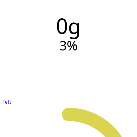
0g
3
%
Fett