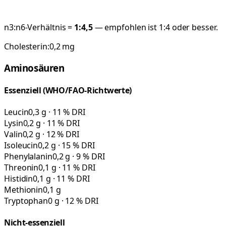
n3:n6-Verhältnis =
1:
4,5
— empfohlen ist 1:4 oder besser.
Cholesterin:
0,2
mg
Aminosäuren
Essenziell (WHO/FAO-Richtwerte)
Leucin
0,3 g · 11 % DRI
Lysin
0,2 g · 11 % DRI
Valin
0,2 g · 12 % DRI
Isoleucin
0,2 g · 15 % DRI
Phenylalanin
0,2 g · 9 % DRI
Threonin
0,1 g · 11 % DRI
Histidin
0,1 g · 11 % DRI
Methionin
0,1 g
Tryptophan
0 g · 12 % DRI
Nicht-essenziell