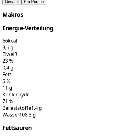
Gesamt
Pro Portion
Makros
Energie-Verteilung
66
kcal
3,6
g
Eiweiß
23
%
0,4
g
Fett
5
%
11
g
Kohlenhydr.
71
%
Ballaststoffe
1,4 g
Wasser
108,3 g
Fettsäuren