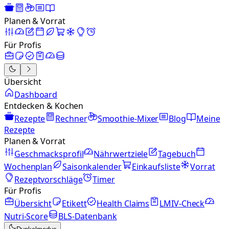
Planen & Vorrat
Für Profis
Übersicht
Dashboard
Entdecken & Kochen
Rezepte
Rechner
Smoothie-Mixer
Blog
Meine
Rezepte
Planen & Vorrat
Geschmacksprofil
Nährwertziele
Tagebuch
Wochenplan
Saisonkalender
Einkaufsliste
Vorrat
Rezeptvorschläge
Timer
Für Profis
Übersicht
Etikett
Health Claims
LMIV-Check
Nutri-Score
BLS-Datenbank