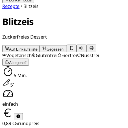
Dunkelmodus
Rezepte
Blitzeis
Blitzeis
Zuckerfreies Dessert
Auf Einkaufsliste
Gegessen!
Vegetarisch
Glutenfrei
Eierfrei
Nussfrei
Allergene
2
5
Min.
5
′
einfach
0,89 €
Grundpreis