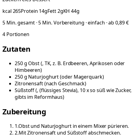
kcal
265
Protein
14
g
Fett
2
g
KH
44
g
5 Min. gesamt · 5 Min. Vorbereitung · einfach · ab 0,89 €
4
Portionen
Zutaten
250
g
Obst
(
, TK, z. B. Erdbeeren, Aprikosen oder
Himbeeren
)
250
g
Naturjoghurt
(
oder Magerquark
)
Zitronensaft
(
nach Geschmack
)
Süßstoff
(
, (flüssiges Stevia), 10 x so süß wie Zucker,
gibts im Reformhaus
)
Zubereitung
1
.
Obst und Naturjoghurt in einem Mixer pürieren.
2
.
Mit Zitronensaft und Süßstoff abschmecken.