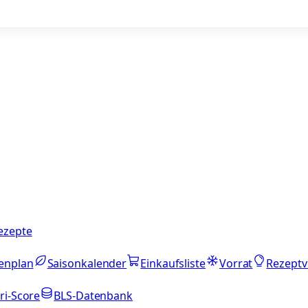
ezepte
enplan
Saisonkalender
Einkaufsliste
Vorrat
Rezeptv
ri-Score
BLS-Datenbank