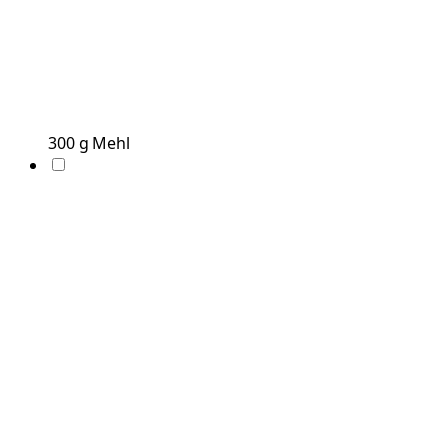
300
g
Mehl