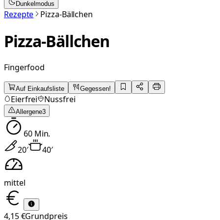
Dunkelmodus
Rezepte
Pizza-Bällchen
Pizza-Bällchen
Fingerfood
Auf Einkaufsliste
Gegessen!
Eierfrei
Nussfrei
Allergene
3
60
Min.
20
′
40
′
mittel
4,15 €
Grundpreis