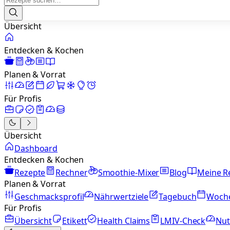
Übersicht
Entdecken & Kochen
Planen & Vorrat
Für Profis
Übersicht
Dashboard
Entdecken & Kochen
Rezepte
Rechner
Smoothie-Mixer
Blog
Meine R
Planen & Vorrat
Geschmacksprofil
Nährwertziele
Tagebuch
Woch
Für Profis
Übersicht
Etikett
Health Claims
LMIV-Check
Nut