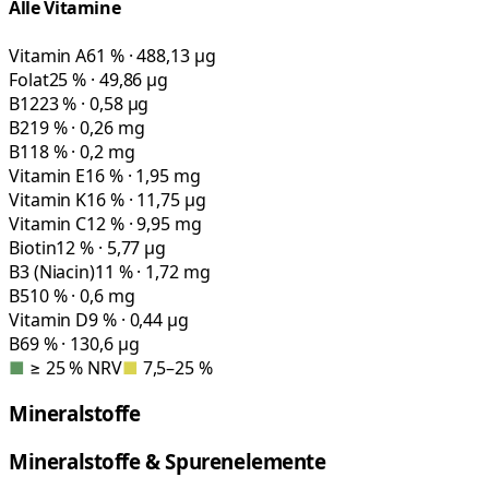
Alle Vitamine
Vitamin A
61 % · 488,13 µg
Folat
25 % · 49,86 µg
B12
23 % · 0,58 µg
B2
19 % · 0,26 mg
B1
18 % · 0,2 mg
Vitamin E
16 % · 1,95 mg
Vitamin K
16 % · 11,75 µg
Vitamin C
12 % · 9,95 mg
Biotin
12 % · 5,77 µg
B3 (Niacin)
11 % · 1,72 mg
B5
10 % · 0,6 mg
Vitamin D
9 % · 0,44 µg
B6
9 % · 130,6 µg
■
≥ 25 % NRV
■
7,5–25 %
Mineralstoffe
Mineralstoffe & Spurenelemente