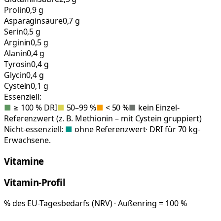
Prolin
0,9 g
Asparaginsäure
0,7 g
Serin
0,5 g
Arginin
0,5 g
Alanin
0,4 g
Tyrosin
0,4 g
Glycin
0,4 g
Cystein
0,1 g
Essenziell:
■
≥ 100 % DRI
■
50–99 %
■
< 50 %
■
kein Einzel-
Referenzwert (z. B. Methionin – mit Cystein gruppiert)
Nicht-essenziell:
■
ohne Referenzwert
· DRI für 70 kg-
Erwachsene.
Vitamine
Vitamin-Profil
% des EU-Tagesbedarfs (NRV) · Außenring = 100 %