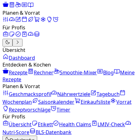
Planen & Vorrat
Für Profis
Übersicht
Dashboard
Entdecken & Kochen
Rezepte
Rechner
Smoothie-Mixer
Blog
Meine
Rezepte
Planen & Vorrat
Geschmacksprofil
Nährwertziele
Tagebuch
Wochenplan
Saisonkalender
Einkaufsliste
Vorrat
Rezeptvorschläge
Timer
Für Profis
Übersicht
Etikett
Health Claims
LMIV-Check
Nutri-Score
BLS-Datenbank