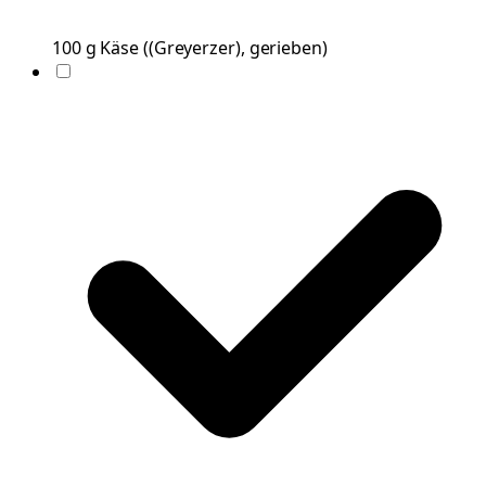
100
g
Käse
(
(Greyerzer), gerieben
)