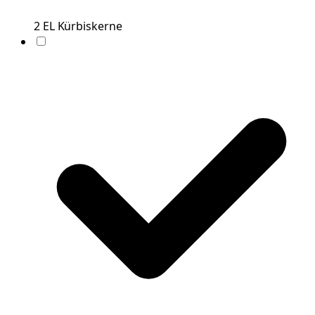
2
EL
Kürbiskerne