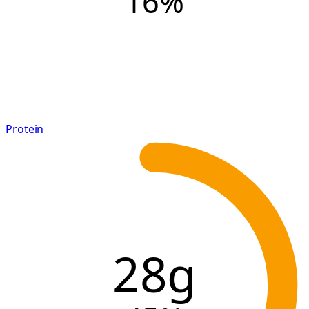
16
%
Protein
28g