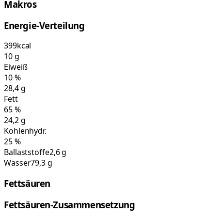
Makros
Energie-Verteilung
399
kcal
10
g
Eiweiß
10
%
28,4
g
Fett
65
%
24,2
g
Kohlenhydr.
25
%
Ballaststoffe
2,6 g
Wasser
79,3 g
Fettsäuren
Fettsäuren-Zusammensetzung