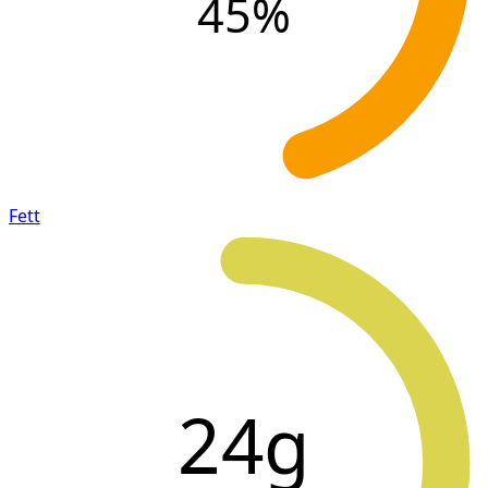
45
%
Fett
24g