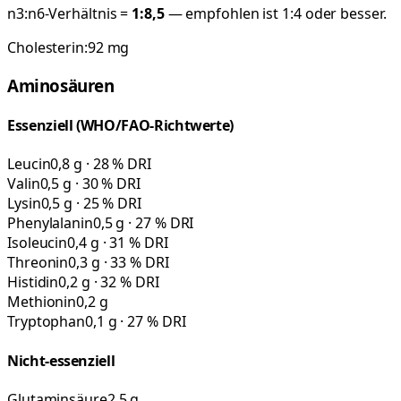
n3:n6-Verhältnis =
1:
8,5
— empfohlen ist 1:4 oder besser.
Cholesterin:
92
mg
Aminosäuren
Essenziell (WHO/FAO-Richtwerte)
Leucin
0,8 g · 28 % DRI
Valin
0,5 g · 30 % DRI
Lysin
0,5 g · 25 % DRI
Phenylalanin
0,5 g · 27 % DRI
Isoleucin
0,4 g · 31 % DRI
Threonin
0,3 g · 33 % DRI
Histidin
0,2 g · 32 % DRI
Methionin
0,2 g
Tryptophan
0,1 g · 27 % DRI
Nicht-essenziell
Glutaminsäure
2,5 g