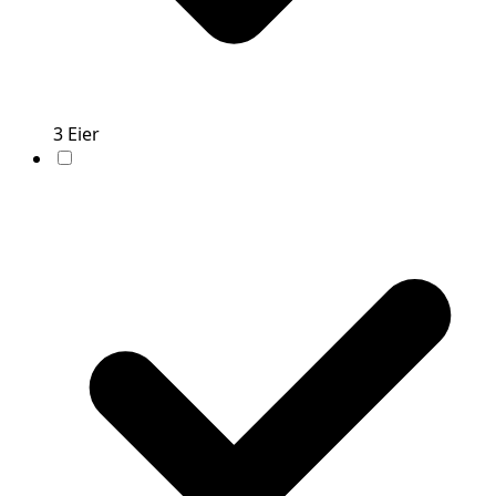
3
Eier