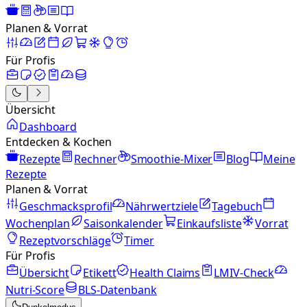
Planen & Vorrat
Für Profis
Übersicht
Dashboard
Entdecken & Kochen
Rezepte
Rechner
Smoothie-Mixer
Blog
Meine
Rezepte
Planen & Vorrat
Geschmacksprofil
Nährwertziele
Tagebuch
Wochenplan
Saisonkalender
Einkaufsliste
Vorrat
Rezeptvorschläge
Timer
Für Profis
Übersicht
Etikett
Health Claims
LMIV-Check
Nutri-Score
BLS-Datenbank