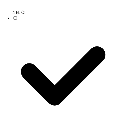
4
EL
Öl