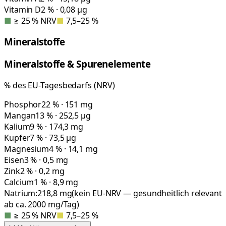
Vitamin D
2 % · 0,08 µg
■
≥ 25 % NRV
■
7,5–25 %
Mineralstoffe
Mineralstoffe & Spurenelemente
% des EU-Tagesbedarfs (NRV)
Phosphor
22 % · 151 mg
Mangan
13 % · 252,5 µg
Kalium
9 % · 174,3 mg
Kupfer
7 % · 73,5 µg
Magnesium
4 % · 14,1 mg
Eisen
3 % · 0,5 mg
Zink
2 % · 0,2 mg
Calcium
1 % · 8,9 mg
Natrium:
218,8
mg
(kein EU-NRV — gesundheitlich relevant
ab ca. 2000 mg/Tag)
■
≥ 25 % NRV
■
7,5–25 %