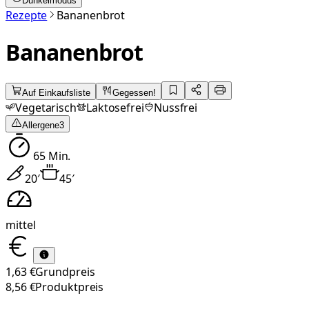
Dunkelmodus
Rezepte
Bananenbrot
Bananenbrot
Auf Einkaufsliste
Gegessen!
Vegetarisch
Laktosefrei
Nussfrei
Allergene
3
65
Min.
20
′
45
′
mittel
1,63 €
Grundpreis
8,56 €
Produktpreis