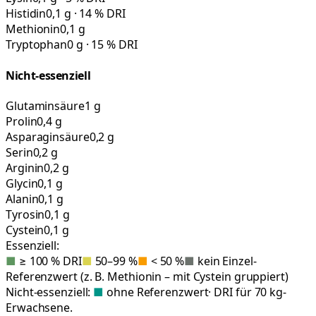
Histidin
0,1 g · 14 % DRI
Methionin
0,1 g
Tryptophan
0 g · 15 % DRI
Nicht-essenziell
Glutaminsäure
1 g
Prolin
0,4 g
Asparaginsäure
0,2 g
Serin
0,2 g
Arginin
0,2 g
Glycin
0,1 g
Alanin
0,1 g
Tyrosin
0,1 g
Cystein
0,1 g
Essenziell:
■
≥ 100 % DRI
■
50–99 %
■
< 50 %
■
kein Einzel-
Referenzwert (z. B. Methionin – mit Cystein gruppiert)
Nicht-essenziell:
■
ohne Referenzwert
· DRI für 70 kg-
Erwachsene.