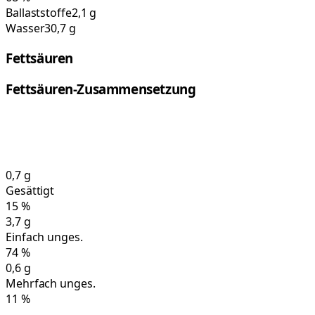
Ballaststoffe
2,1 g
Wasser
30,7 g
Fettsäuren
Fettsäuren-Zusammensetzung
0,7
g
Gesättigt
15
%
3,7
g
Einfach unges.
74
%
0,6
g
Mehrfach unges.
11
%