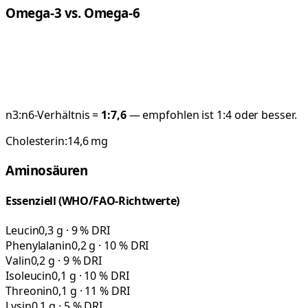
Omega-3 vs. Omega-6
n3:n6-Verhältnis =
1:
7,6
— empfohlen ist 1:4 oder besser.
Cholesterin:
14,6
mg
Aminosäuren
Essenziell (WHO/FAO-Richtwerte)
Leucin
0,3 g · 9 % DRI
Phenylalanin
0,2 g · 10 % DRI
Valin
0,2 g · 9 % DRI
Isoleucin
0,1 g · 10 % DRI
Threonin
0,1 g · 11 % DRI
Lysin
0,1 g · 5 % DRI