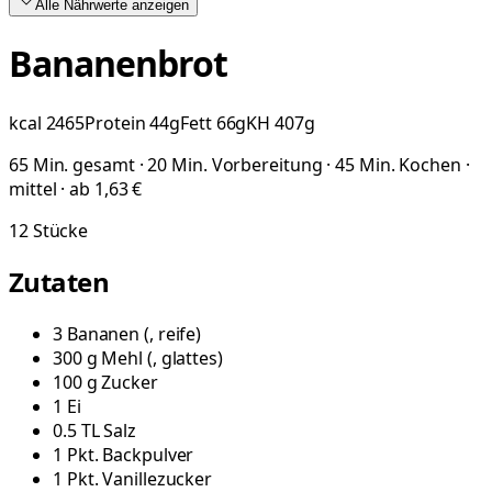
Alle Nährwerte
anzeigen
Bananenbrot
kcal
2465
Protein
44
g
Fett
66
g
KH
407
g
65 Min. gesamt · 20 Min. Vorbereitung · 45 Min. Kochen ·
mittel · ab 1,63 €
12
Stücke
Zutaten
3
Bananen
(
, reife
)
300
g
Mehl
(
, glattes
)
100
g
Zucker
1
Ei
0.5
TL
Salz
1
Pkt.
Backpulver
1
Pkt.
Vanillezucker