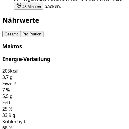
backen.
45 Minuten
Nährwerte
Gesamt
Pro Portion
Makros
Energie-Verteilung
205
kcal
3,7
g
Eiweiß
7
%
5,5
g
Fett
25
%
33,9
g
Kohlenhydr.
68
%