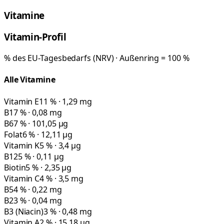
Vitamine
Vitamin-Profil
% des EU-Tagesbedarfs (NRV) · Außenring = 100 %
Alle Vitamine
Vitamin E
11 % · 1,29 mg
B1
7 % · 0,08 mg
B6
7 % · 101,05 µg
Folat
6 % · 12,11 µg
Vitamin K
5 % · 3,4 µg
B12
5 % · 0,11 µg
Biotin
5 % · 2,35 µg
Vitamin C
4 % · 3,5 mg
B5
4 % · 0,22 mg
B2
3 % · 0,04 mg
B3 (Niacin)
3 % · 0,48 mg
Vitamin A
2 % · 15,18 µg