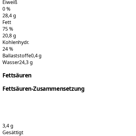
Eiweiß
0
%
28,4
g
Fett
75
%
20,8
g
Kohlenhydr.
24
%
Ballaststoffe
0,4 g
Wasser
24,3 g
Fettsäuren
Fettsäuren-Zusammensetzung
3,4
g
Gesättigt