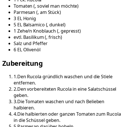
Tomaten
(
, soviel man möchte
)
Parmesan
(
, am Stück
)
3
EL
Honig
5
EL
Balsamico
(
, dunkel
)
1
Zehe/n
Knoblauch
(
, gepresst
)
evtl.
Basilikum
(
, frisch
)
Salz und Pfeffer
6
EL
Olivenöl
Zubereitung
1
.
Den Rucola gründlich waschen und die Stiele
entfernen.
2
.
Den vorbereiteten Rucola in eine Salatschüssel
geben.
3
.
Die Tomaten waschen und nach Belieben
halbieren.
4
.
Die halbierten oder ganzen Tomaten zum Rucola
in die Schüssel geben.
5
.
Parmesan darüber hobeln.