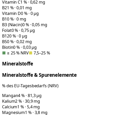
Vitamin C
1 % · 0,62 mg
B2
1 % · 0,01 mg
Vitamin D
0 % · 0 µg
B1
0 % · 0 mg
B3 (Niacin)
0 % · 0,05 mg
Folat
0 % · 0,75 µg
B12
0 % · 0 µg
B5
0 % · 0,02 mg
Biotin
0 % · 0,03 µg
■
≥ 25 % NRV
■
7,5–25 %
Mineralstoffe
Mineralstoffe & Spurenelemente
% des EU-Tagesbedarfs (NRV)
Mangan
4 % · 81,3 µg
Kalium
2 % · 30,9 mg
Calcium
1 % · 5,4 mg
Magnesium
1 % · 3,8 mg