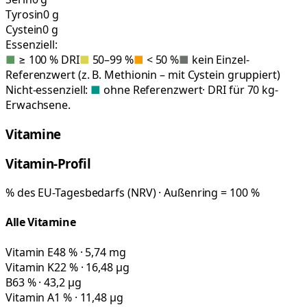
Tyrosin
0 g
Cystein
0 g
Essenziell:
■
≥ 100 % DRI
■
50–99 %
■
< 50 %
■
kein Einzel-
Referenzwert (z. B. Methionin – mit Cystein gruppiert)
Nicht-essenziell:
■
ohne Referenzwert
· DRI für 70 kg-
Erwachsene.
Vitamine
Vitamin-Profil
% des EU-Tagesbedarfs (NRV) · Außenring = 100 %
Alle Vitamine
Vitamin E
48 % · 5,74 mg
Vitamin K
22 % · 16,48 µg
B6
3 % · 43,2 µg
Vitamin A
1 % · 11,48 µg