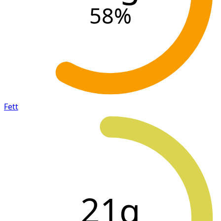
58
%
Fett
21g