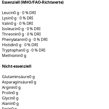
Essenziell (WHO/FAO-Richtwerte)
Leucin
0 g · 0 % DRI
Lysin
0 g · 0 % DRI
Valin
0 g · 0 % DRI
Isoleucin
0 g · 0 % DRI
Threonin
0 g · 0 % DRI
Phenylalanin
0 g · 0 % DRI
Histidin
0 g · 0 % DRI
Tryptophan
0 g · 0 % DRI
Methionin
0 g
Nicht-essenziell
Glutaminsäure
0 g
Asparaginsäure
0 g
Arginin
0 g
Prolin
0 g
Glycin
0 g
Alanin
0 g
Serin
0 g