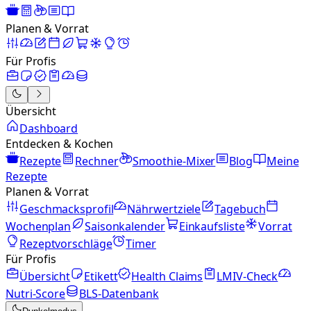
Planen & Vorrat
Für Profis
Übersicht
Dashboard
Entdecken & Kochen
Rezepte
Rechner
Smoothie-Mixer
Blog
Meine
Rezepte
Planen & Vorrat
Geschmacksprofil
Nährwertziele
Tagebuch
Wochenplan
Saisonkalender
Einkaufsliste
Vorrat
Rezeptvorschläge
Timer
Für Profis
Übersicht
Etikett
Health Claims
LMIV-Check
Nutri-Score
BLS-Datenbank