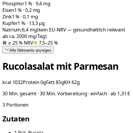
Phosphor
1 % · 9,4 mg
Eisen
1 % · 0,2 mg
Zink
1 % · 0,1 mg
Kupfer
1 % · 13,3 µg
Natrium:
6,4
mg
(kein EU-NRV — gesundheitlich relevant
ab ca. 2000 mg/Tag)
■
≥ 25 % NRV
■
7,5–25 %
Alle Nährwerte
anzeigen
Rucolasalat mit Parmesan
kcal
1032
Protein
0
g
Fett
85
g
KH
62
g
30 Min. gesamt · 30 Min. Vorbereitung · einfach · ab 1,31 €
3
Portionen
Zutaten
1
Pck.
Rucola