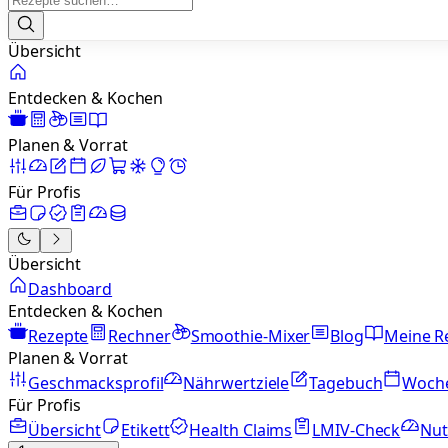
Übersicht
Entdecken & Kochen
Planen & Vorrat
Für Profis
Übersicht
Dashboard
Entdecken & Kochen
Rezepte
Rechner
Smoothie-Mixer
Blog
Meine R
Planen & Vorrat
Geschmacksprofil
Nährwertziele
Tagebuch
Woch
Für Profis
Übersicht
Etikett
Health Claims
LMIV-Check
Nut