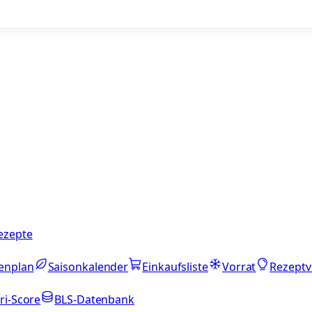
ezepte
enplan
Saisonkalender
Einkaufsliste
Vorrat
Rezeptv
ri-Score
BLS-Datenbank