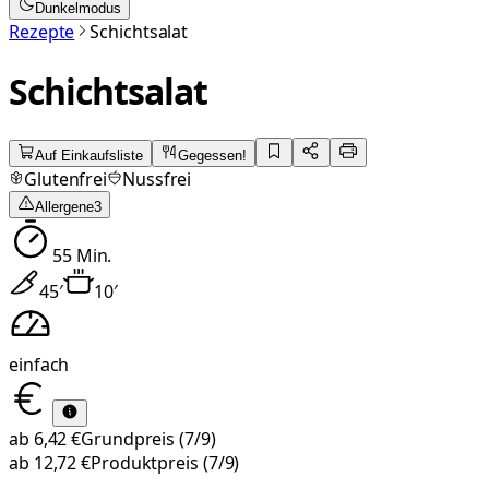
Dunkelmodus
Rezepte
Schichtsalat
Schichtsalat
Auf Einkaufsliste
Gegessen!
Glutenfrei
Nussfrei
Allergene
3
55
Min.
45
′
10
′
einfach
ab
6,42 €
Grundpreis
(7/9)
ab
12,72 €
Produktpreis
(7/9)