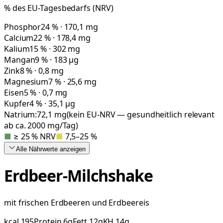
% des EU-Tagesbedarfs (NRV)
Phosphor
24 % · 170,1 mg
Calcium
22 % · 178,4 mg
Kalium
15 % · 302 mg
Mangan
9 % · 183 µg
Zink
8 % · 0,8 mg
Magnesium
7 % · 25,6 mg
Eisen
5 % · 0,7 mg
Kupfer
4 % · 35,1 µg
Natrium:
72,1
mg
(kein EU-NRV — gesundheitlich relevant
ab ca. 2000 mg/Tag)
■
≥ 25 % NRV
■
7,5–25 %
Alle Nährwerte
anzeigen
Erdbeer-Milchshake
mit frischen Erdbeeren und Erdbeereis
kcal
195
Protein
6
g
Fett
12
g
KH
14
g