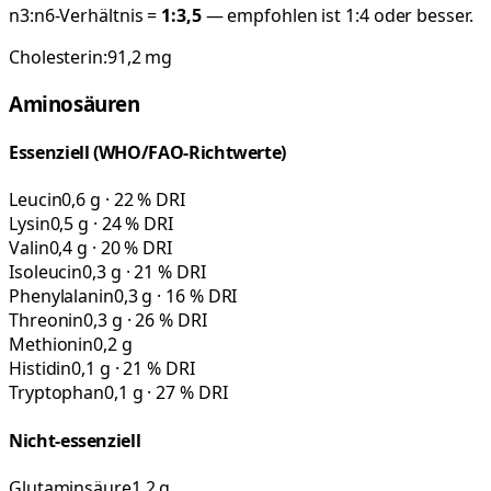
n3:n6-Verhältnis =
1:
3,5
— empfohlen ist 1:4 oder besser.
Cholesterin:
91,2
mg
Aminosäuren
Essenziell (WHO/FAO-Richtwerte)
Leucin
0,6 g · 22 % DRI
Lysin
0,5 g · 24 % DRI
Valin
0,4 g · 20 % DRI
Isoleucin
0,3 g · 21 % DRI
Phenylalanin
0,3 g · 16 % DRI
Threonin
0,3 g · 26 % DRI
Methionin
0,2 g
Histidin
0,1 g · 21 % DRI
Tryptophan
0,1 g · 27 % DRI
Nicht-essenziell
Glutaminsäure
1,2 g