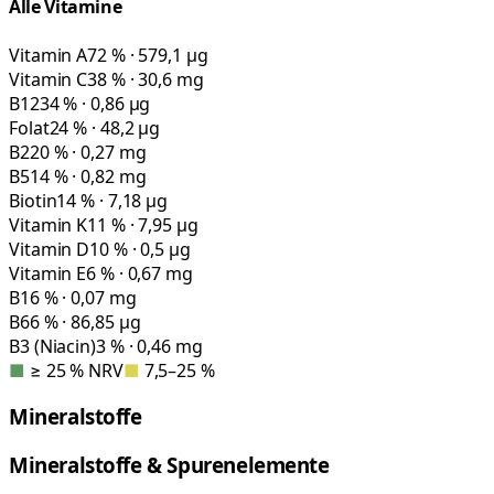
Alle Vitamine
Vitamin A
72 % · 579,1 µg
Vitamin C
38 % · 30,6 mg
B12
34 % · 0,86 µg
Folat
24 % · 48,2 µg
B2
20 % · 0,27 mg
B5
14 % · 0,82 mg
Biotin
14 % · 7,18 µg
Vitamin K
11 % · 7,95 µg
Vitamin D
10 % · 0,5 µg
Vitamin E
6 % · 0,67 mg
B1
6 % · 0,07 mg
B6
6 % · 86,85 µg
B3 (Niacin)
3 % · 0,46 mg
■
≥ 25 % NRV
■
7,5–25 %
Mineralstoffe
Mineralstoffe & Spurenelemente