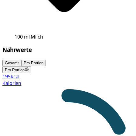
100
ml
Milch
Nährwerte
Gesamt
Pro Portion
Pro Portion
195
kcal
Kalorien