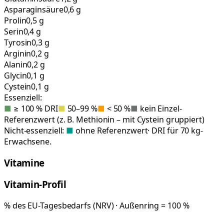
Asparaginsäure
0,6 g
Prolin
0,5 g
Serin
0,4 g
Tyrosin
0,3 g
Arginin
0,2 g
Alanin
0,2 g
Glycin
0,1 g
Cystein
0,1 g
Essenziell:
■
≥ 100 % DRI
■
50–99 %
■
< 50 %
■
kein Einzel-
Referenzwert (z. B. Methionin – mit Cystein gruppiert)
Nicht-essenziell:
■
ohne Referenzwert
· DRI für 70 kg-
Erwachsene.
Vitamine
Vitamin-Profil
% des EU-Tagesbedarfs (NRV) · Außenring = 100 %