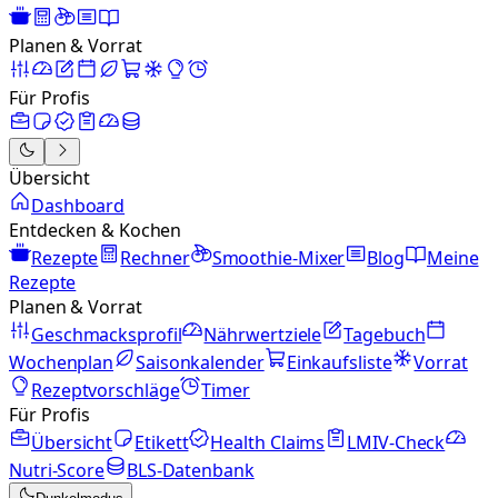
Planen & Vorrat
Für Profis
Übersicht
Dashboard
Entdecken & Kochen
Rezepte
Rechner
Smoothie-Mixer
Blog
Meine
Rezepte
Planen & Vorrat
Geschmacksprofil
Nährwertziele
Tagebuch
Wochenplan
Saisonkalender
Einkaufsliste
Vorrat
Rezeptvorschläge
Timer
Für Profis
Übersicht
Etikett
Health Claims
LMIV-Check
Nutri-Score
BLS-Datenbank