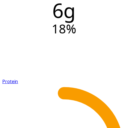
6g
18
%
Protein