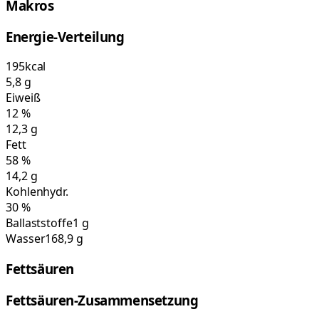
Makros
Energie-Verteilung
195
kcal
5,8
g
Eiweiß
12
%
12,3
g
Fett
58
%
14,2
g
Kohlenhydr.
30
%
Ballaststoffe
1 g
Wasser
168,9 g
Fettsäuren
Fettsäuren-Zusammensetzung