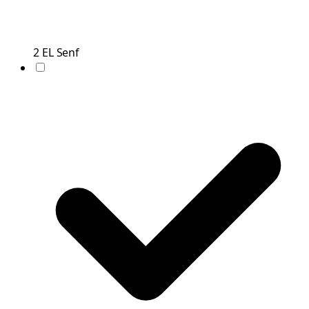
2
EL
Senf