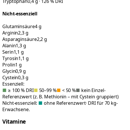
Tryptophan
0,4 g · 126 % DRI
Nicht-essenziell
Glutaminsäure
4 g
Arginin
2,3 g
Asparaginsäure
2,2 g
Alanin
1,3 g
Serin
1,1 g
Tyrosin
1,1 g
Prolin
1 g
Glycin
0,9 g
Cystein
0,3 g
Essenziell:
■
≥ 100 % DRI
■
50–99 %
■
< 50 %
■
kein Einzel-
Referenzwert (z. B. Methionin – mit Cystein gruppiert)
Nicht-essenziell:
■
ohne Referenzwert
· DRI für 70 kg-
Erwachsene.
Vitamine