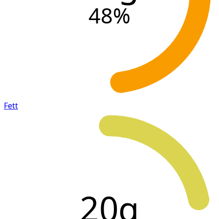
48
%
Fett
20g