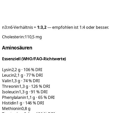
n3:n6-Verhältnis =
1:
3,2
— empfohlen ist 1:4 oder besser.
Cholesterin:
110,5
mg
Aminosäuren
Essenziell (WHO/FAO-Richtwerte)
Lysin
2,2 g · 106 % DRI
Leucin
2,1 g · 77 % DRI
Valin
1,3 g · 74 % DRI
Threonin
1,3 g · 126 % DRI
Isoleucin
1,3 g · 91 % DRI
Phenylalanin
1,1 g · 65 % DRI
Histidin
1 g · 146 % DRI
Methionin
0,8 g