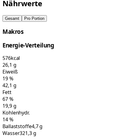
Nährwerte
Gesamt
Pro Portion
Makros
Energie-Verteilung
576
kcal
26,1
g
Eiweiß
19
%
42,1
g
Fett
67
%
19,9
g
Kohlenhydr.
14
%
Ballaststoffe
4,7 g
Wasser
321,3 g