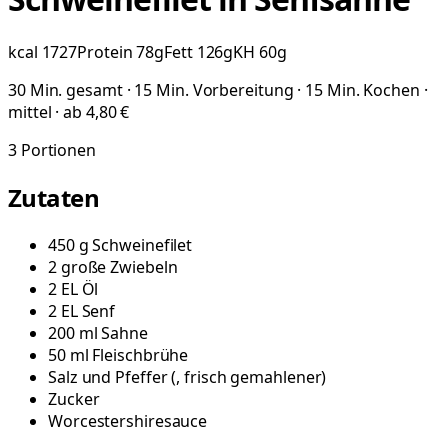
kcal
1727
Protein
78
g
Fett
126
g
KH
60
g
30 Min. gesamt · 15 Min. Vorbereitung · 15 Min. Kochen ·
mittel · ab 4,80 €
3
Portionen
Zutaten
450
g
Schweinefilet
2
große
Zwiebeln
2
EL
Öl
2
EL
Senf
200
ml
Sahne
50
ml
Fleischbrühe
Salz und Pfeffer
(
, frisch gemahlener
)
Zucker
Worcestershiresauce