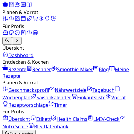
Planen & Vorrat
Für Profis
Übersicht
Dashboard
Entdecken & Kochen
Rezepte
Rechner
Smoothie-Mixer
Blog
Meine
Rezepte
Planen & Vorrat
Geschmacksprofil
Nährwertziele
Tagebuch
Wochenplan
Saisonkalender
Einkaufsliste
Vorrat
Rezeptvorschläge
Timer
Für Profis
Übersicht
Etikett
Health Claims
LMIV-Check
Nutri-Score
BLS-Datenbank