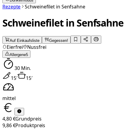
Dunkelmodus
Rezepte
Schweinefilet in Senfsahne
Schweinefilet in Senfsahne
Auf Einkaufsliste
Gegessen!
Eierfrei
Nussfrei
Allergene
5
30
Min.
15
′
15
′
mittel
4,80 €
Grundpreis
9,86 €
Produktpreis