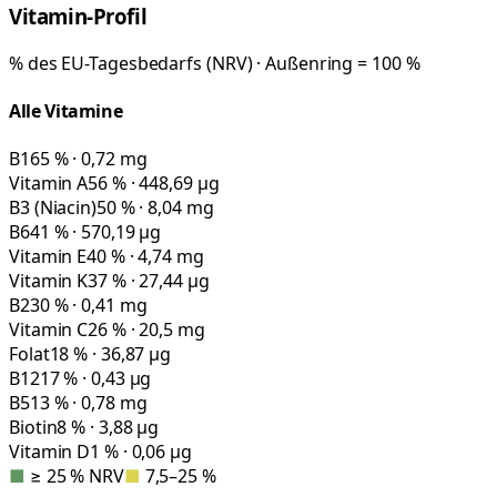
Vitamin-Profil
% des EU-Tagesbedarfs (NRV) · Außenring = 100 %
Alle Vitamine
B1
65 % · 0,72 mg
Vitamin A
56 % · 448,69 µg
B3 (Niacin)
50 % · 8,04 mg
B6
41 % · 570,19 µg
Vitamin E
40 % · 4,74 mg
Vitamin K
37 % · 27,44 µg
B2
30 % · 0,41 mg
Vitamin C
26 % · 20,5 mg
Folat
18 % · 36,87 µg
B12
17 % · 0,43 µg
B5
13 % · 0,78 mg
Biotin
8 % · 3,88 µg
Vitamin D
1 % · 0,06 µg
■
≥ 25 % NRV
■
7,5–25 %