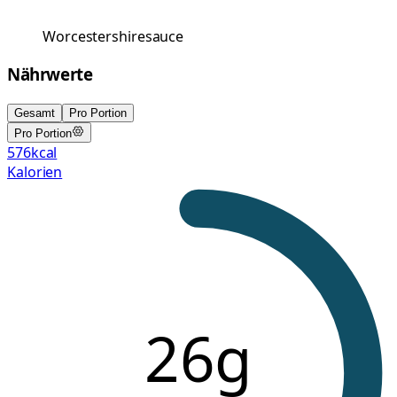
Worcestershiresauce
Nährwerte
Gesamt
Pro Portion
Pro Portion
576
kcal
Kalorien
26g