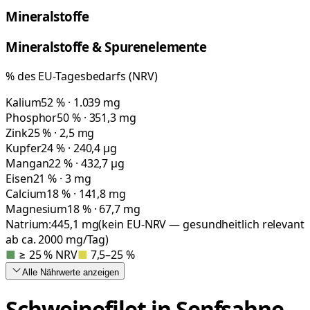
Mineralstoffe
Mineralstoffe & Spurenelemente
% des EU-Tagesbedarfs (NRV)
Kalium
52 % · 1.039 mg
Phosphor
50 % · 351,3 mg
Zink
25 % · 2,5 mg
Kupfer
24 % · 240,4 µg
Mangan
22 % · 432,7 µg
Eisen
21 % · 3 mg
Calcium
18 % · 141,8 mg
Magnesium
18 % · 67,7 mg
Natrium:
445,1
mg
(kein EU-NRV — gesundheitlich relevant
ab ca. 2000 mg/Tag)
■
≥ 25 % NRV
■
7,5–25 %
Alle Nährwerte
anzeigen
Schweinefilet in Senfsahne