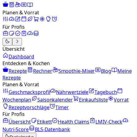
Planen & Vorrat
Für Profis
Übersicht
Dashboard
Entdecken & Kochen
Rezepte
Rechner
Smoothie-Mixer
Blog
Meine
Rezepte
Planen & Vorrat
Geschmacksprofil
Nährwertziele
Tagebuch
Wochenplan
Saisonkalender
Einkaufsliste
Vorrat
Rezeptvorschläge
Timer
Für Profis
Übersicht
Etikett
Health Claims
LMIV-Check
Nutri-Score
BLS-Datenbank