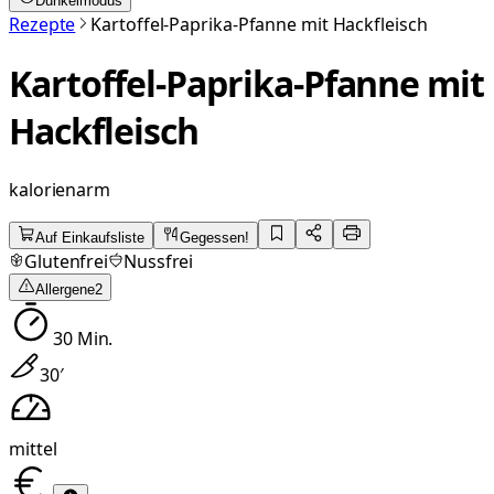
Dunkelmodus
Rezepte
Kartoffel-Paprika-Pfanne mit Hackfleisch
Kartoffel-Paprika-Pfanne mit
Hackfleisch
kalorienarm
Auf Einkaufsliste
Gegessen!
Glutenfrei
Nussfrei
Allergene
2
30
Min.
30
′
mittel