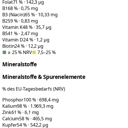
Folat
71 % · 142,3 µg
B1
68 % · 0,75 mg
B3 (Niacin)
65 % · 10,33 mg
B2
59 % · 0,83 mg
Vitamin K
48 % · 35,7 µg
B5
41 % · 2,47 mg
Vitamin D
24 % · 1,2 µg
Biotin
24 % · 12,2 µg
■
≥ 25 % NRV
■
7,5–25 %
Mineralstoffe
Mineralstoffe & Spurenelemente
% des EU-Tagesbedarfs (NRV)
Phosphor
100 % · 698,4 mg
Kalium
98 % · 1.969,3 mg
Zink
61 % · 6,1 mg
Calcium
58 % · 465,5 mg
Kupfer
54 % · 542,2 µg