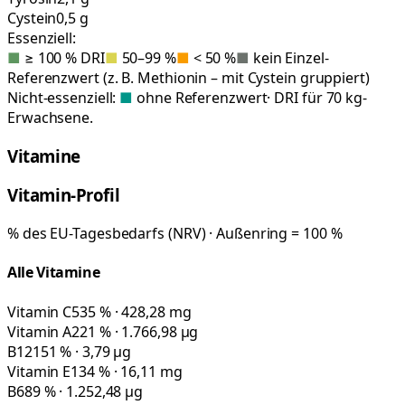
Cystein
0,5 g
Essenziell:
■
≥ 100 % DRI
■
50–99 %
■
< 50 %
■
kein Einzel-
Referenzwert (z. B. Methionin – mit Cystein gruppiert)
Nicht-essenziell:
■
ohne Referenzwert
· DRI für 70 kg-
Erwachsene.
Vitamine
Vitamin-Profil
% des EU-Tagesbedarfs (NRV) · Außenring = 100 %
Alle Vitamine
Vitamin C
535 % · 428,28 mg
Vitamin A
221 % · 1.766,98 µg
B12
151 % · 3,79 µg
Vitamin E
134 % · 16,11 mg
B6
89 % · 1.252,48 µg