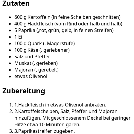
Zutaten
600
g
Kartoffeln
(
in feine Scheiben geschnitten
)
400
g
Hackfleisch
(
vom Rind oder halb und halb
)
5
Paprika
(
,rot, grün, gelb, in feinen Streifen
)
1
Ei
100
g
Quark
(
, Magerstufe
)
100
g
Käse
(
, geriebener
)
Salz und Pfeffer
Muskat
(
, gerieben
)
Majoran
(
, gerebelt
)
etwas
Olivenöl
Zubereitung
1
.
Hackfleisch in etwas Olivenöl anbraten.
2
.
Kartoffelscheiben, Salz, Pfeffer und Majoran
hinzufügen. Mit geschlossenem Deckel bei geringer
Hitze etwa 10 Minuten garen.
3
.
Paprikastreifen zugeben.