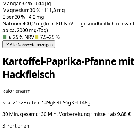
Mangan
32 % · 644 µg
Magnesium
30 % · 111,3 mg
Eisen
30 % · 4,2 mg
Natrium:
400,2
mg
(kein EU-NRV — gesundheitlich relevant
ab ca. 2000 mg/Tag)
■
≥ 25 % NRV
■
7,5–25 %
Alle Nährwerte
anzeigen
Kartoffel-Paprika-Pfanne mit
Hackfleisch
kalorienarm
kcal
2132
Protein
149
g
Fett
96
g
KH
148
g
30 Min. gesamt · 30 Min. Vorbereitung · mittel · ab 9,88 €
3
Portionen