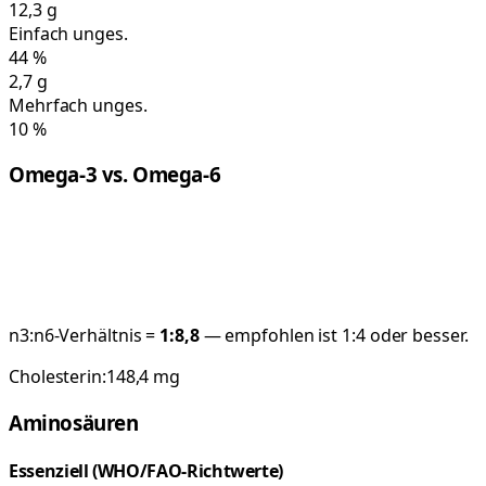
12,3
g
Einfach unges.
44
%
2,7
g
Mehrfach unges.
10
%
Omega-3 vs. Omega-6
n3:n6-Verhältnis =
1:
8,8
— empfohlen ist 1:4 oder besser.
Cholesterin:
148,4
mg
Aminosäuren
Essenziell (WHO/FAO-Richtwerte)