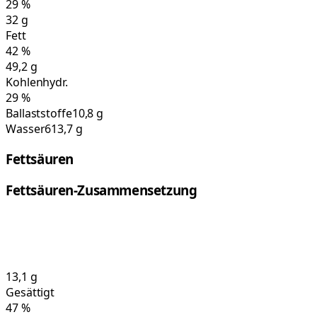
29
%
32
g
Fett
42
%
49,2
g
Kohlenhydr.
29
%
Ballaststoffe
10,8 g
Wasser
613,7 g
Fettsäuren
Fettsäuren-Zusammensetzung
13,1
g
Gesättigt
47
%