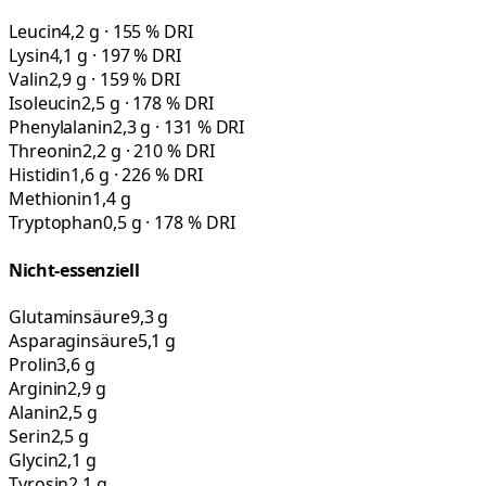
Leucin
4,2 g · 155 % DRI
Lysin
4,1 g · 197 % DRI
Valin
2,9 g · 159 % DRI
Isoleucin
2,5 g · 178 % DRI
Phenylalanin
2,3 g · 131 % DRI
Threonin
2,2 g · 210 % DRI
Histidin
1,6 g · 226 % DRI
Methionin
1,4 g
Tryptophan
0,5 g · 178 % DRI
Nicht-essenziell
Glutaminsäure
9,3 g
Asparaginsäure
5,1 g
Prolin
3,6 g
Arginin
2,9 g
Alanin
2,5 g
Serin
2,5 g
Glycin
2,1 g
Tyrosin
2,1 g