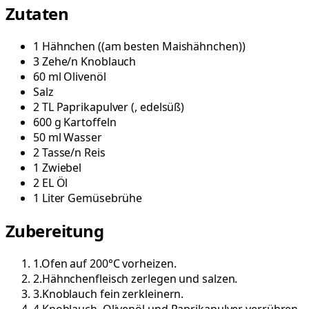
Zutaten
1
Hähnchen
(
(am besten Maishähnchen)
)
3
Zehe/n
Knoblauch
60
ml
Olivenöl
Salz
2
TL
Paprikapulver
(
, edelsüß
)
600
g
Kartoffeln
50
ml
Wasser
2
Tasse/n
Reis
1
Zwiebel
2
EL
Öl
1
Liter
Gemüsebrühe
Zubereitung
1
.
Ofen auf 200°C vorheizen.
2
.
Hähnchenfleisch zerlegen und salzen.
3
.
Knoblauch fein zerkleinern.