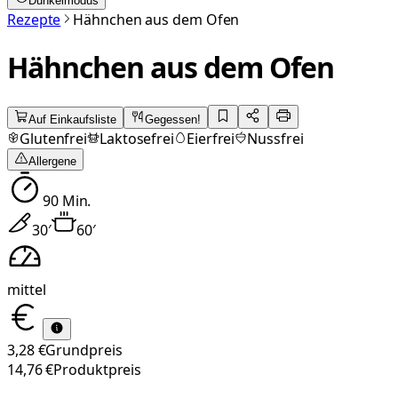
Dunkelmodus
Rezepte
Hähnchen aus dem Ofen
Hähnchen aus dem Ofen
Auf Einkaufsliste
Gegessen!
Glutenfrei
Laktosefrei
Eierfrei
Nussfrei
Allergene
90
Min.
30
′
60
′
mittel
3,28 €
Grundpreis
14,76 €
Produktpreis