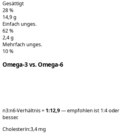
Gesättigt
28
%
14,9
g
Einfach unges.
62
%
2,4
g
Mehrfach unges.
10
%
Omega-3 vs. Omega-6
n3:n6-Verhältnis =
1:
12,9
— empfohlen ist 1:4 oder
besser.
Cholesterin:
3,4
mg