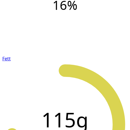
16
%
Fett
115g