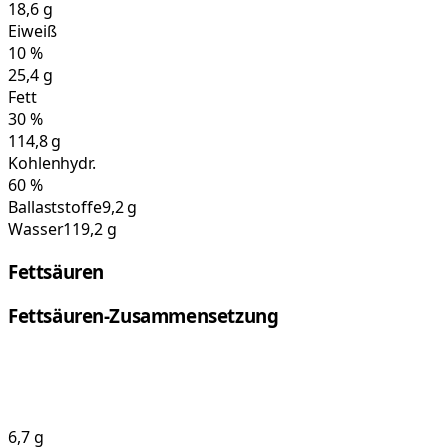
18,6
g
Eiweiß
10
%
25,4
g
Fett
30
%
114,8
g
Kohlenhydr.
60
%
Ballaststoffe
9,2 g
Wasser
119,2 g
Fettsäuren
Fettsäuren-Zusammensetzung
6,7
g