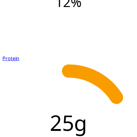
12
%
Protein
25g