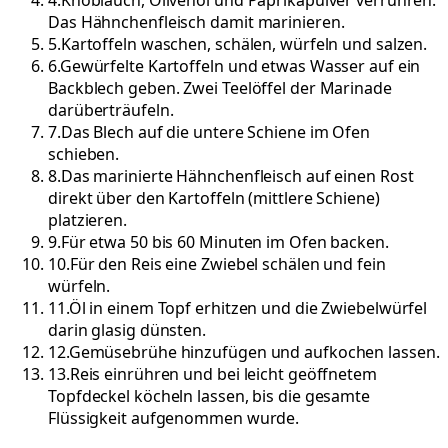
4
.
Knoblauch, Olivenöl und Paprikapulver verrühren.
Das Hähnchenfleisch damit marinieren.
5
.
Kartoffeln waschen, schälen, würfeln und salzen.
6
.
Gewürfelte Kartoffeln und etwas Wasser auf ein
Backblech geben. Zwei Teelöffel der Marinade
darüberträufeln.
7
.
Das Blech auf die untere Schiene im Ofen
schieben.
8
.
Das marinierte Hähnchenfleisch auf einen Rost
direkt über den Kartoffeln (mittlere Schiene)
platzieren.
9
.
Für etwa 50 bis 60 Minuten im Ofen backen.
10
.
Für den Reis eine Zwiebel schälen und fein
würfeln.
11
.
Öl in einem Topf erhitzen und die Zwiebelwürfel
darin glasig dünsten.
12
.
Gemüsebrühe hinzufügen und aufkochen lassen.
13
.
Reis einrühren und bei leicht geöffnetem
Topfdeckel köcheln lassen, bis die gesamte
Flüssigkeit aufgenommen wurde.