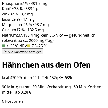
Phosphor
57 % · 401,8 mg
Kupfer
38 % · 383,1 µg
Zink
32 % · 3,2 mg
Eisen
29 % · 4,1 mg
Magnesium
26 % · 98,7 mg
Calcium
17 % · 132,5 mg
Natrium:
37.198,4
mg
(kein EU-NRV — gesundheitlich
relevant ab ca. 2000 mg/Tag)
■
≥ 25 % NRV
■
7,5–25 %
Alle Nährwerte
anzeigen
Hähnchen aus dem Ofen
kcal
4709
Protein
111
g
Fett
152
g
KH
689
g
90 Min. gesamt · 30 Min. Vorbereitung · 60 Min. Kochen ·
mittel · ab 3,28 €
6
Portionen