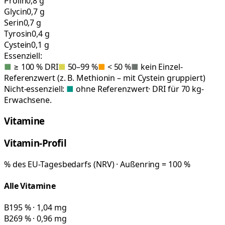
Prolin
0,8 g
Glycin
0,7 g
Serin
0,7 g
Tyrosin
0,4 g
Cystein
0,1 g
Essenziell:
■
≥ 100 % DRI
■
50–99 %
■
< 50 %
■
kein Einzel-
Referenzwert (z. B. Methionin – mit Cystein gruppiert)
Nicht-essenziell:
■
ohne Referenzwert
· DRI für 70 kg-
Erwachsene.
Vitamine
Vitamin-Profil
% des EU-Tagesbedarfs (NRV) · Außenring = 100 %
Alle Vitamine
B1
95 % · 1,04 mg
B2
69 % · 0,96 mg