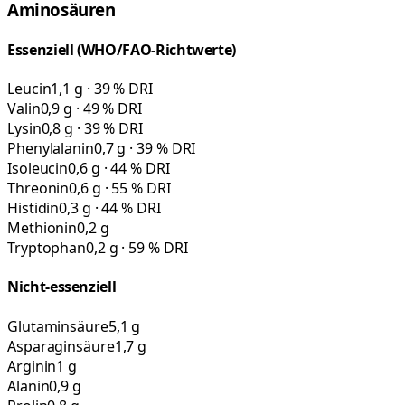
Aminosäuren
Essenziell (WHO/FAO-Richtwerte)
Leucin
1,1 g · 39 % DRI
Valin
0,9 g · 49 % DRI
Lysin
0,8 g · 39 % DRI
Phenylalanin
0,7 g · 39 % DRI
Isoleucin
0,6 g · 44 % DRI
Threonin
0,6 g · 55 % DRI
Histidin
0,3 g · 44 % DRI
Methionin
0,2 g
Tryptophan
0,2 g · 59 % DRI
Nicht-essenziell
Glutaminsäure
5,1 g
Asparaginsäure
1,7 g
Arginin
1 g
Alanin
0,9 g