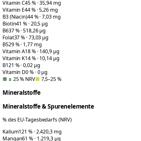
Vitamin C
45 % · 35,94 mg
Vitamin E
44 % · 5,26 mg
B3 (Niacin)
44 % · 7,03 mg
Biotin
41 % · 20,5 µg
B6
37 % · 518,26 µg
Folat
37 % · 73,03 µg
B5
29 % · 1,77 mg
Vitamin A
18 % · 140,9 µg
Vitamin K
14 % · 10,14 µg
B12
1 % · 0,02 µg
Vitamin D
0 % · 0 µg
■
≥ 25 % NRV
■
7,5–25 %
Mineralstoffe
Mineralstoffe & Spurenelemente
% des EU-Tagesbedarfs (NRV)
Kalium
121 % · 2.420,3 mg
Mangan
61 % · 1.219,3 µg