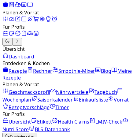
Planen & Vorrat
Für Profis
Übersicht
Dashboard
Entdecken & Kochen
Rezepte
Rechner
Smoothie-Mixer
Blog
Meine
Rezepte
Planen & Vorrat
Geschmacksprofil
Nährwertziele
Tagebuch
Wochenplan
Saisonkalender
Einkaufsliste
Vorrat
Rezeptvorschläge
Timer
Für Profis
Übersicht
Etikett
Health Claims
LMIV-Check
Nutri-Score
BLS-Datenbank