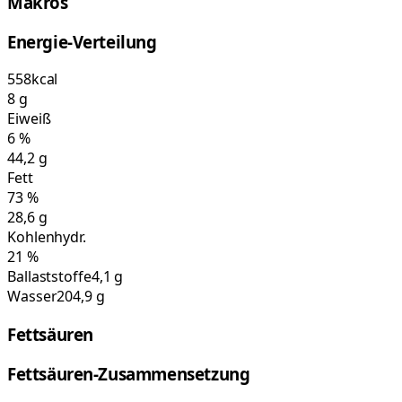
Makros
Energie-Verteilung
558
kcal
8
g
Eiweiß
6
%
44,2
g
Fett
73
%
28,6
g
Kohlenhydr.
21
%
Ballaststoffe
4,1 g
Wasser
204,9 g
Fettsäuren
Fettsäuren-Zusammensetzung