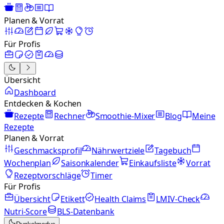
Planen & Vorrat
Für Profis
Übersicht
Dashboard
Entdecken & Kochen
Rezepte
Rechner
Smoothie-Mixer
Blog
Meine
Rezepte
Planen & Vorrat
Geschmacksprofil
Nährwertziele
Tagebuch
Wochenplan
Saisonkalender
Einkaufsliste
Vorrat
Rezeptvorschläge
Timer
Für Profis
Übersicht
Etikett
Health Claims
LMIV-Check
Nutri-Score
BLS-Datenbank