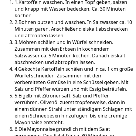
1
.
Kartoffeln waschen. In einen Topf geben, salzen
und knapp mit Wasser bedecken. Ca. 30 Minuten
kochen.
2
.
Bohnen putzen und waschen. In Salzwasser ca. 10
Minuten garen. Anschließend eiskalt abschrecken
und abtropfen lassen.
3
.
Möhren schälen und in Würfel schneiden.
Zusammen mit den Erbsen in kochendem
Salzwasser ca. 5 Minuten kochen. Danach eiskalt
abschrecken und abtropfen lassen.
4
.
Gekochte Kartoffeln schälen und in ca. 1 cm große
Würfel schneiden. Zusammen mit dem
vorbereiteten Gemüse in eine Schüssel geben. Mit
Salz und Pfeffer würzen und mit Essig beträufeln.
5
.
Eigelb mit Zitronensaft, Salz und Pfeffer
verrühren. Olivenöl zuerst tropfenweise, dann in
einem dünnen Strahl unter ständigem Schlagen mit
einem Schneebesen hinzufügen, bis eine cremige
Mayonnaise entsteht.
6
.
Die Mayonnaise gründlich mit dem Salat
vermengen. Den Salat für ca. 30 Minuten im