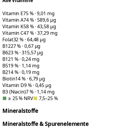
Alle Vitamine
Vitamin E
75 % · 9,01 mg
Vitamin A
74 % · 589,6 µg
Vitamin K
58 % · 43,58 µg
Vitamin C
47 % · 37,29 mg
Folat
32 % · 64,48 µg
B12
27 % · 0,67 µg
B6
23 % · 315,57 µg
B1
21 % · 0,24 mg
B5
19 % · 1,14 mg
B2
14 % · 0,19 mg
Biotin
14 % · 6,79 µg
Vitamin D
9 % · 0,45 µg
B3 (Niacin)
7 % · 1,14 mg
■
≥ 25 % NRV
■
7,5–25 %
Mineralstoffe
Mineralstoffe & Spurenelemente