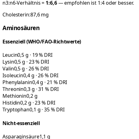
n3:n6-Verhältnis =
1:
6,6
— empfohlen ist 1:4 oder besser.
Cholesterin:
87,6
mg
Aminosäuren
Essenziell (WHO/FAO-Richtwerte)
Leucin
0,5 g · 19 % DRI
Lysin
0,5 g · 23 % DRI
Valin
0,5 g · 26 % DRI
Isoleucin
0,4 g · 26 % DRI
Phenylalanin
0,4 g · 21 % DRI
Threonin
0,3 g · 31 % DRI
Methionin
0,2 g
Histidin
0,2 g · 23 % DRI
Tryptophan
0,1 g · 35 % DRI
Nicht-essenziell
Asparaginsäure
1,1 g