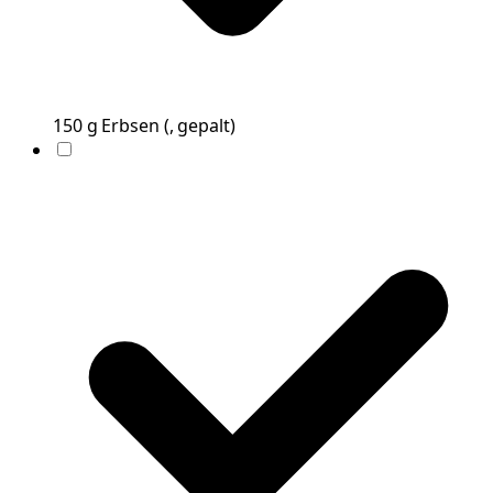
150
g
Erbsen
(
, gepalt
)