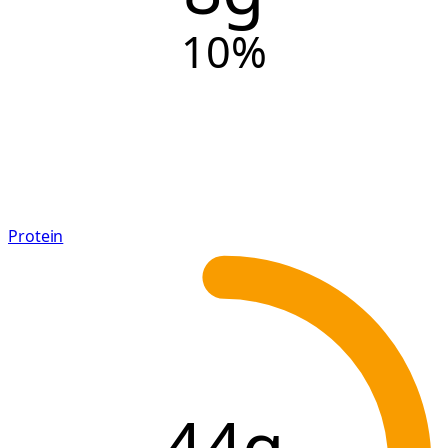
10
%
Protein
44g