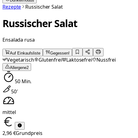
Dunkelmodus
Rezepte
Russischer Salat
Russischer Salat
Ensalada rusa
Auf Einkaufsliste
Gegessen!
Vegetarisch
Glutenfrei
Laktosefrei
Nussfrei
Allergene
2
50
Min.
50
′
mittel
2,96 €
Grundpreis