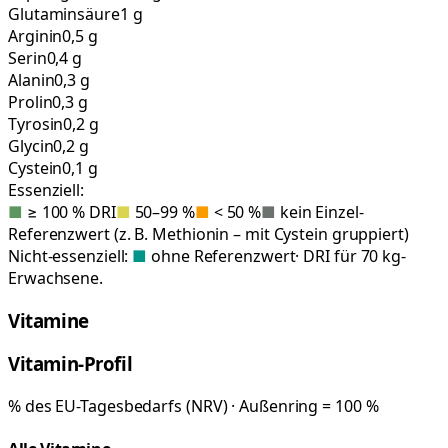
Glutaminsäure
1 g
Arginin
0,5 g
Serin
0,4 g
Alanin
0,3 g
Prolin
0,3 g
Tyrosin
0,2 g
Glycin
0,2 g
Cystein
0,1 g
Essenziell:
■
≥ 100 % DRI
■
50–99 %
■
< 50 %
■
kein Einzel-
Referenzwert (z. B. Methionin – mit Cystein gruppiert)
Nicht-essenziell:
■
ohne Referenzwert
· DRI für 70 kg-
Erwachsene.
Vitamine
Vitamin-Profil
% des EU-Tagesbedarfs (NRV) · Außenring = 100 %