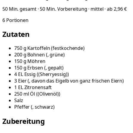
50 Min. gesamt · 50 Min. Vorbereitung · mittel · ab 2,96 €
6
Portionen
Zutaten
750
g
Kartoffeln
(
festkochende
)
200
g
Bohnen
(
, grüne
)
150
g
Möhren
150
g
Erbsen
(
, gepalt
)
4
EL
Essig
(
(Sherryessig)
)
3
Eier
(
, davon das Eigelb von ganz frischen Eiern
)
1
EL
Zitronensaft
250
ml
Öl
(
(Olivenöl)
)
Salz
Pfeffer
(
, schwarz
)
Zubereitung