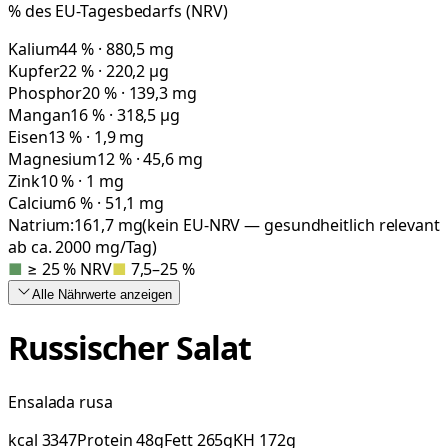
% des EU-Tagesbedarfs (NRV)
Kalium
44 % · 880,5 mg
Kupfer
22 % · 220,2 µg
Phosphor
20 % · 139,3 mg
Mangan
16 % · 318,5 µg
Eisen
13 % · 1,9 mg
Magnesium
12 % · 45,6 mg
Zink
10 % · 1 mg
Calcium
6 % · 51,1 mg
Natrium:
161,7
mg
(kein EU-NRV — gesundheitlich relevant
ab ca. 2000 mg/Tag)
■
≥ 25 % NRV
■
7,5–25 %
Alle Nährwerte
anzeigen
Russischer Salat
Ensalada rusa
kcal
3347
Protein
48
g
Fett
265
g
KH
172
g