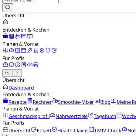
Übersicht
Entdecken & Kochen
Planen & Vorrat
Für Profis
Übersicht
Dashboard
Entdecken & Kochen
Rezepte
Rechner
Smoothie-Mixer
Blog
Meine R
Planen & Vorrat
Geschmacksprofil
Nährwertziele
Tagebuch
Woch
Für Profis
Übersicht
Etikett
Health Claims
LMIV-Check
Nut