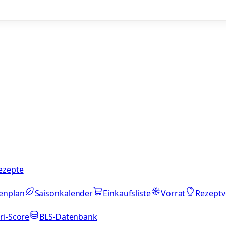
ezepte
enplan
Saisonkalender
Einkaufsliste
Vorrat
Rezeptv
ri-Score
BLS-Datenbank