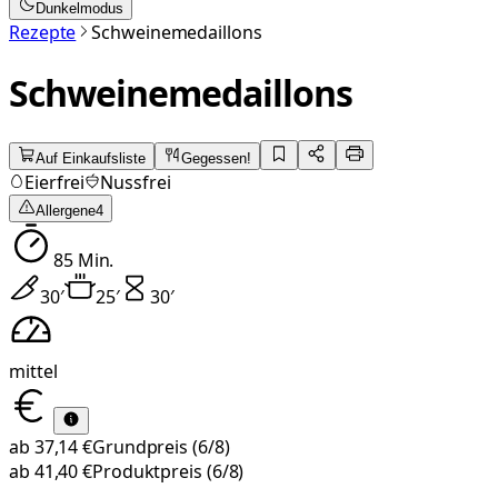
Dunkelmodus
Rezepte
Schweinemedaillons
Schweinemedaillons
Auf Einkaufsliste
Gegessen!
Eierfrei
Nussfrei
Allergene
4
85
Min.
30
′
25
′
30
′
mittel
ab
37,14 €
Grundpreis
(6/8)
ab
41,40 €
Produktpreis
(6/8)