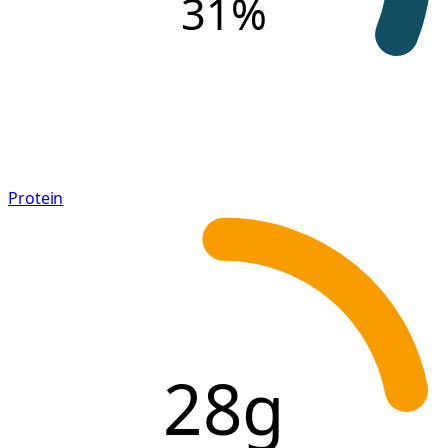
31
%
Protein
28g