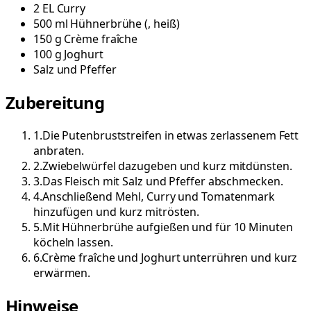
2
EL
Curry
500
ml
Hühnerbrühe
(
, heiß
)
150
g
Crème fraîche
100
g
Joghurt
Salz und Pfeffer
Zubereitung
1
.
Die Putenbruststreifen in etwas zerlassenem Fett
anbraten.
2
.
Zwiebelwürfel dazugeben und kurz mitdünsten.
3
.
Das Fleisch mit Salz und Pfeffer abschmecken.
4
.
Anschließend Mehl, Curry und Tomatenmark
hinzufügen und kurz mitrösten.
5
.
Mit Hühnerbrühe aufgießen und für 10 Minuten
köcheln lassen.
6
.
Crème fraîche und Joghurt unterrühren und kurz
erwärmen.
Hinweise