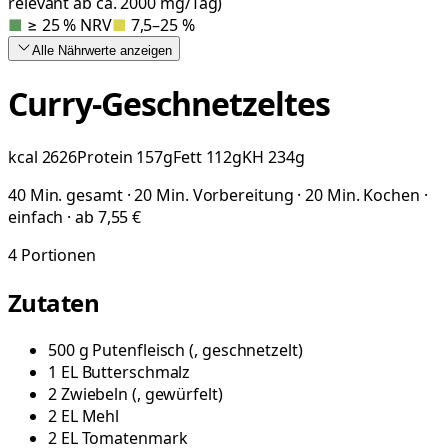
relevant ab ca. 2000 mg/Tag)
■
≥ 25 % NRV
■
7,5–25 %
Alle Nährwerte
anzeigen
Curry-Geschnetzeltes
kcal
2626
Protein
157
g
Fett
112
g
KH
234
g
40 Min. gesamt · 20 Min. Vorbereitung · 20 Min. Kochen ·
einfach · ab 7,55 €
4
Portionen
Zutaten
500
g
Putenfleisch
(
, geschnetzelt
)
1
EL
Butterschmalz
2
Zwiebeln
(
, gewürfelt
)
2
EL
Mehl
2
EL
Tomatenmark