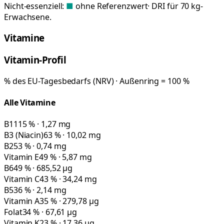
Nicht-essenziell:
■
ohne Referenzwert
· DRI für 70 kg-
Erwachsene.
Vitamine
Vitamin-Profil
% des EU-Tagesbedarfs (NRV) · Außenring = 100 %
Alle Vitamine
B1
115 % · 1,27 mg
B3 (Niacin)
63 % · 10,02 mg
B2
53 % · 0,74 mg
Vitamin E
49 % · 5,87 mg
B6
49 % · 685,52 µg
Vitamin C
43 % · 34,24 mg
B5
36 % · 2,14 mg
Vitamin A
35 % · 279,78 µg
Folat
34 % · 67,61 µg
Vitamin K
23 % · 17,36 µg