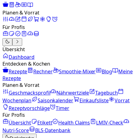
Planen & Vorrat
Für Profis
Übersicht
Dashboard
Entdecken & Kochen
Rezepte
Rechner
Smoothie-Mixer
Blog
Meine
Rezepte
Planen & Vorrat
Geschmacksprofil
Nährwertziele
Tagebuch
Wochenplan
Saisonkalender
Einkaufsliste
Vorrat
Rezeptvorschläge
Timer
Für Profis
Übersicht
Etikett
Health Claims
LMIV-Check
Nutri-Score
BLS-Datenbank