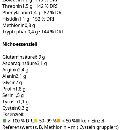
Threonin
1,5 g · 142 % DRI
Phenylalanin
1,4 g · 82 % DRI
Histidin
1,1 g · 152 % DRI
Methionin
0,8 g
Tryptophan
0,4 g · 144 % DRI
Nicht-essenziell
Glutaminsäure
6,9 g
Asparaginsäure
3,1 g
Arginin
2,4 g
Alanin
2,1 g
Glycin
2 g
Prolin
1,8 g
Serin
1,5 g
Tyrosin
1,1 g
Cystein
0,3 g
Essenziell:
■
≥ 100 % DRI
■
50–99 %
■
< 50 %
■
kein Einzel-
Referenzwert (z. B. Methionin – mit Cystein gruppiert)