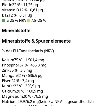
Biotin
22 % · 11,25 µg
Vitamin D
12 % · 0,61 µg
B12
12 % · 0,31 µg
■
≥ 25 % NRV
■
7,5–25 %
Mineralstoffe
Mineralstoffe & Spurenelemente
% des EU-Tagesbedarfs (NRV)
Kalium
75 % · 1.501,4 mg
Phosphor
67 % · 466,3 mg
Zink
35 % · 3,5 mg
Mangan
32 % · 636,5 µg
Eisen
24 % · 3,4 mg
Kupfer
22 % · 220,9 µg
Calcium
20 % · 160,9 mg
Magnesium
20 % · 76,5 mg
Natrium:
29.976,2
mg
(kein EU-NRV — gesundheitlich