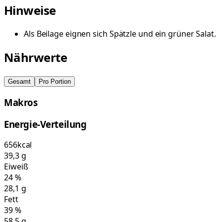
Hinweise
Als Beilage eignen sich Spätzle und ein grüner Salat.
Nährwerte
Gesamt
Pro Portion
Makros
Energie-Verteilung
656
kcal
39,3
g
Eiweiß
24
%
28,1
g
Fett
39
%
58,5
g