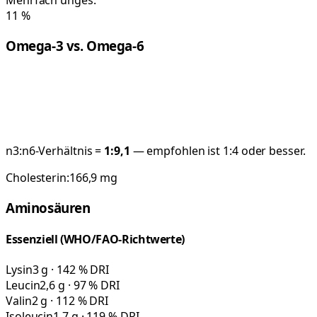
Mehrfach unges.
11
%
Omega-3 vs. Omega-6
n3:n6-Verhältnis =
1:
9,1
— empfohlen ist 1:4 oder besser.
Cholesterin:
166,9
mg
Aminosäuren
Essenziell (WHO/FAO-Richtwerte)
Lysin
3 g · 142 % DRI
Leucin
2,6 g · 97 % DRI
Valin
2 g · 112 % DRI
Isoleucin
1,7 g · 119 % DRI