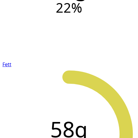
22
%
Fett
58g