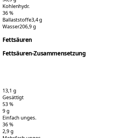
Kohlenhydr.
36
%
Ballaststoffe
3,4 g
Wasser
206,9 g
Fettsäuren
Fettsäuren-Zusammensetzung
13,1
g
Gesättigt
53
%
9
g
Einfach unges.
36
%
2,9
g