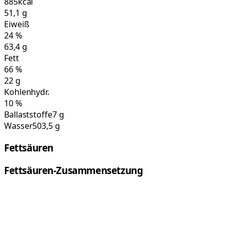
885
kcal
51,1
g
Eiweiß
24
%
63,4
g
Fett
66
%
22
g
Kohlenhydr.
10
%
Ballaststoffe
7 g
Wasser
503,5 g
Fettsäuren
Fettsäuren-Zusammensetzung