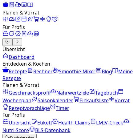
Planen & Vorrat
Für Profis
Übersicht
Dashboard
Entdecken & Kochen
Rezepte
Rechner
Smoothie-Mixer
Blog
Meine
Rezepte
Planen & Vorrat
Geschmacksprofil
Nährwertziele
Tagebuch
Wochenplan
Saisonkalender
Einkaufsliste
Vorrat
Rezeptvorschläge
Timer
Für Profis
Übersicht
Etikett
Health Claims
LMIV-Check
Nutri-Score
BLS-Datenbank