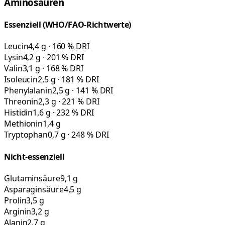
Aminosäuren
Essenziell (WHO/FAO-Richtwerte)
Leucin
4,4 g · 160 % DRI
Lysin
4,2 g · 201 % DRI
Valin
3,1 g · 168 % DRI
Isoleucin
2,5 g · 181 % DRI
Phenylalanin
2,5 g · 141 % DRI
Threonin
2,3 g · 221 % DRI
Histidin
1,6 g · 232 % DRI
Methionin
1,4 g
Tryptophan
0,7 g · 248 % DRI
Nicht-essenziell
Glutaminsäure
9,1 g
Asparaginsäure
4,5 g
Prolin
3,5 g
Arginin
3,2 g
Alanin
2,7 g