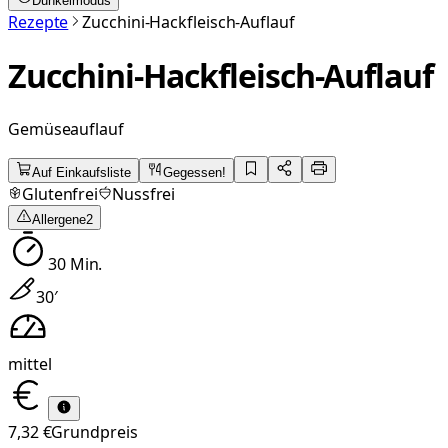
Dunkelmodus
Rezepte
Zucchini-Hackfleisch-Auflauf
Zucchini-Hackfleisch-Auflauf
Gemüseauflauf
Auf Einkaufsliste
Gegessen!
Glutenfrei
Nussfrei
Allergene
2
30
Min.
30
′
mittel
7,32 €
Grundpreis