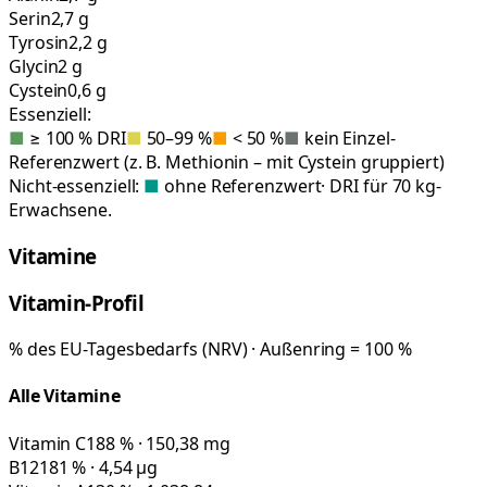
Serin
2,7 g
Tyrosin
2,2 g
Glycin
2 g
Cystein
0,6 g
Essenziell:
■
≥ 100 % DRI
■
50–99 %
■
< 50 %
■
kein Einzel-
Referenzwert (z. B. Methionin – mit Cystein gruppiert)
Nicht-essenziell:
■
ohne Referenzwert
· DRI für 70 kg-
Erwachsene.
Vitamine
Vitamin-Profil
% des EU-Tagesbedarfs (NRV) · Außenring = 100 %
Alle Vitamine
Vitamin C
188 % · 150,38 mg
B12
181 % · 4,54 µg