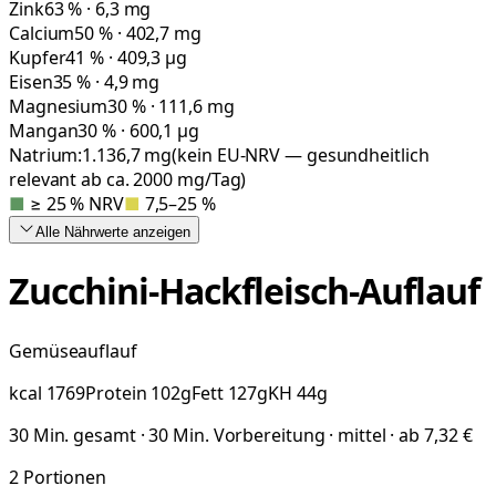
Zink
63 % · 6,3 mg
Calcium
50 % · 402,7 mg
Kupfer
41 % · 409,3 µg
Eisen
35 % · 4,9 mg
Magnesium
30 % · 111,6 mg
Mangan
30 % · 600,1 µg
Natrium:
1.136,7
mg
(kein EU-NRV — gesundheitlich
relevant ab ca. 2000 mg/Tag)
■
≥ 25 % NRV
■
7,5–25 %
Alle Nährwerte
anzeigen
Zucchini-Hackfleisch-Auflauf
Gemüseauflauf
kcal
1769
Protein
102
g
Fett
127
g
KH
44
g
30 Min. gesamt · 30 Min. Vorbereitung · mittel · ab 7,32 €
2
Portionen