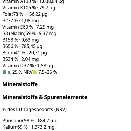
Vitamin A
130 % · 1.038,84 µg
Vitamin K
106 % · 79,7 µg
Folat
78 % · 156,22 µg
B2
77 % · 1,08 mg
Vitamin E
60 % · 7,25 mg
B3 (Niacin)
59 % · 9,37 mg
B1
58 % · 0,63 mg
B6
56 % · 785,45 µg
Biotin
41 % · 20,71 µg
B5
34 % · 2,04 mg
Vitamin D
32 % · 1,58 µg
■
≥ 25 % NRV
■
7,5–25 %
Mineralstoffe
Mineralstoffe & Spurenelemente
% des EU-Tagesbedarfs (NRV)
Phosphor
98 % · 684,7 mg
Kalium
69 % · 1.373,2 mg