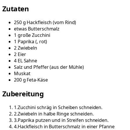
Zutaten
250
g
Hackfleisch
(
vom Rind
)
etwas
Butterschmalz
1
große
Zucchini
1
Paprika
(
, rot
)
2
Zwiebeln
2
Eier
4
EL
Sahne
Salz und Pfeffer
(
aus der Mühle
)
Muskat
200
g
Feta-Käse
Zubereitung
1
.
Zucchini schräg in Scheiben schneiden.
2
.
Zwiebeln in halbe Ringe schneiden.
3
.
Paprika putzen und in Streifen schneiden.
4
.
Hackfleisch in Butterschmalz in einer Pfanne