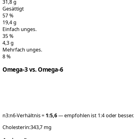
31,8
g
Gesättigt
57
%
19,4
g
Einfach unges.
35
%
4,3
g
Mehrfach unges.
8
%
Omega-3 vs. Omega-6
n3:n6-Verhältnis =
1:
5,6
— empfohlen ist 1:4 oder besser.
Cholesterin:
343,7
mg