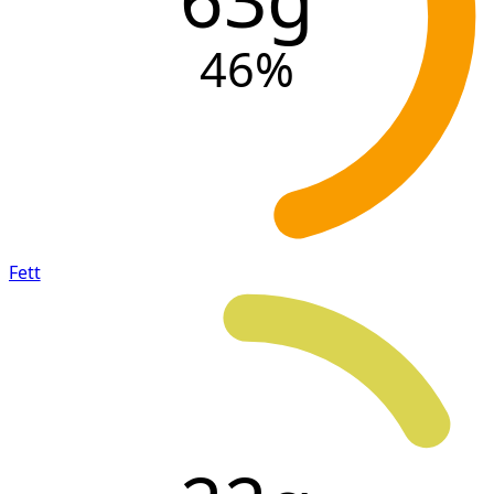
46
%
Fett