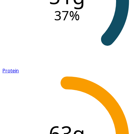
37
%
Protein
63g