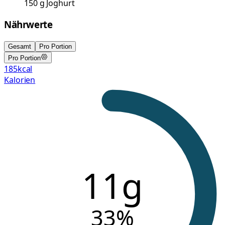
150
g
Joghurt
Nährwerte
Gesamt
Pro Portion
Pro Portion
185
kcal
Kalorien
11g
33
%