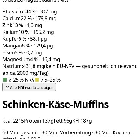
Phosphor
44 % · 307 mg
Calcium
22 % · 179,9 mg
Zink
13 % · 1,3 mg
Kalium
10 % · 195,2 mg
Kupfer
6 % · 58,1 µg
Mangan
6 % · 129,4 µg
Eisen
5 % · 0,7 mg
Magnesium
4 % · 16,4 mg
Natrium:
431,8
mg
(kein EU-NRV — gesundheitlich relevant
ab ca. 2000 mg/Tag)
■
≥ 25 % NRV
■
7,5–25 %
Alle Nährwerte
anzeigen
Schinken-Käse-Muffins
kcal
2215
Protein
137
g
Fett
96
g
KH
187
g
60 Min. gesamt · 30 Min. Vorbereitung · 30 Min. Kochen ·