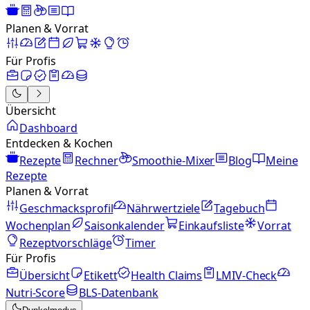
Planen & Vorrat
Für Profis
Übersicht
Dashboard
Entdecken & Kochen
Rezepte
Rechner
Smoothie-Mixer
Blog
Meine
Rezepte
Planen & Vorrat
Geschmacksprofil
Nährwertziele
Tagebuch
Wochenplan
Saisonkalender
Einkaufsliste
Vorrat
Rezeptvorschläge
Timer
Für Profis
Übersicht
Etikett
Health Claims
LMIV-Check
Nutri-Score
BLS-Datenbank