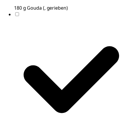
180
g
Gouda
(
, gerieben
)