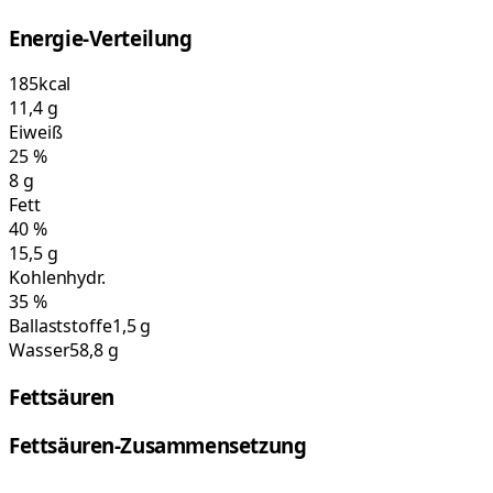
Energie-Verteilung
185
kcal
11,4
g
Eiweiß
25
%
8
g
Fett
40
%
15,5
g
Kohlenhydr.
35
%
Ballaststoffe
1,5 g
Wasser
58,8 g
Fettsäuren
Fettsäuren-Zusammensetzung