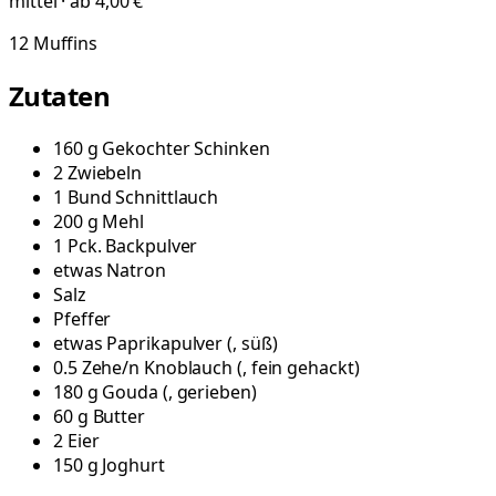
mittel · ab 4,00 €
12
Muffins
Zutaten
160
g
Gekochter Schinken
2
Zwiebeln
1
Bund
Schnittlauch
200
g
Mehl
1
Pck.
Backpulver
etwas
Natron
Salz
Pfeffer
etwas
Paprikapulver
(
, süß
)
0.5
Zehe/n
Knoblauch
(
, fein gehackt
)
180
g
Gouda
(
, gerieben
)
60
g
Butter
2
Eier
150
g
Joghurt