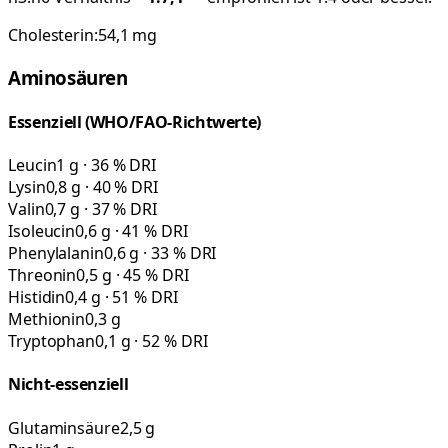
Cholesterin:
54,1
mg
Aminosäuren
Essenziell (WHO/FAO-Richtwerte)
Leucin
1 g · 36 % DRI
Lysin
0,8 g · 40 % DRI
Valin
0,7 g · 37 % DRI
Isoleucin
0,6 g · 41 % DRI
Phenylalanin
0,6 g · 33 % DRI
Threonin
0,5 g · 45 % DRI
Histidin
0,4 g · 51 % DRI
Methionin
0,3 g
Tryptophan
0,1 g · 52 % DRI
Nicht-essenziell
Glutaminsäure
2,5 g