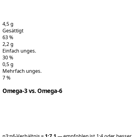
4,5
g
Gesättigt
63
%
2,2
g
Einfach unges.
30
%
0,5
g
Mehrfach unges.
7
%
Omega-3 vs. Omega-6
n3:n6-Verhältnis =
1:
7,1
— empfohlen ist 1:4 oder besser.