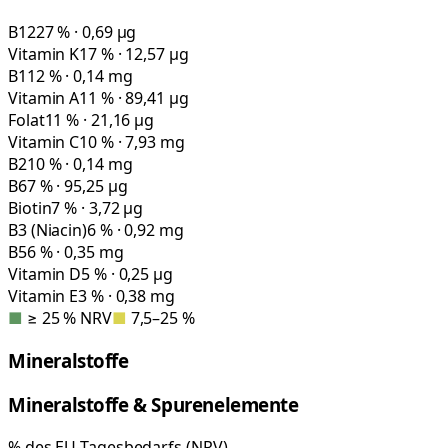
B12
27 % · 0,69 µg
Vitamin K
17 % · 12,57 µg
B1
12 % · 0,14 mg
Vitamin A
11 % · 89,41 µg
Folat
11 % · 21,16 µg
Vitamin C
10 % · 7,93 mg
B2
10 % · 0,14 mg
B6
7 % · 95,25 µg
Biotin
7 % · 3,72 µg
B3 (Niacin)
6 % · 0,92 mg
B5
6 % · 0,35 mg
Vitamin D
5 % · 0,25 µg
Vitamin E
3 % · 0,38 mg
■
≥ 25 % NRV
■
7,5–25 %
Mineralstoffe
Mineralstoffe & Spurenelemente
% des EU-Tagesbedarfs (NRV)