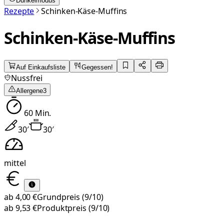
Dunkelmodus
Rezepte
Schinken-Käse-Muffins
Schinken-Käse-Muffins
Auf Einkaufsliste
Gegessen!
Nussfrei
Allergene
3
60
Min.
30
′
30
′
mittel
ab
4,00 €
Grundpreis
(9/10)
ab
9,53 €
Produktpreis
(9/10)