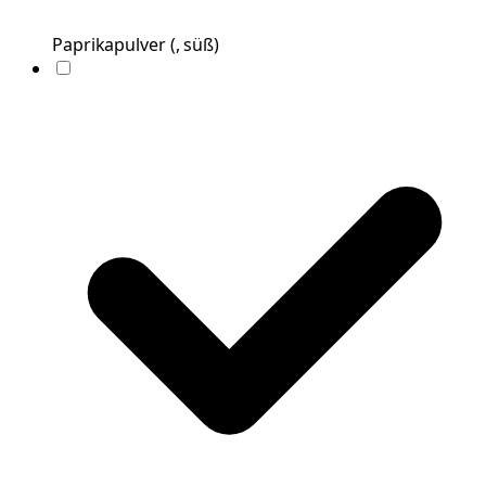
Paprikapulver
(
, süß
)