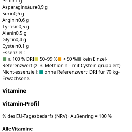
Prolin
1 g
Asparaginsäure
0,9 g
Serin
0,6 g
Arginin
0,6 g
Tyrosin
0,5 g
Alanin
0,5 g
Glycin
0,4 g
Cystein
0,1 g
Essenziell:
■
≥ 100 % DRI
■
50–99 %
■
< 50 %
■
kein Einzel-
Referenzwert (z. B. Methionin – mit Cystein gruppiert)
Nicht-essenziell:
■
ohne Referenzwert
· DRI für 70 kg-
Erwachsene.
Vitamine
Vitamin-Profil
% des EU-Tagesbedarfs (NRV) · Außenring = 100 %
Alle Vitamine