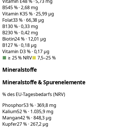
Vitamin E
48 % · 5,73 mg
B5
45 % · 2,68 mg
Vitamin K
35 % · 25,99 µg
Folat
33 % · 66,38 µg
B1
30 % · 0,33 mg
B2
30 % · 0,42 mg
Biotin
24 % · 12,01 µg
B12
7 % · 0,18 µg
Vitamin D
3 % · 0,17 µg
■
≥ 25 % NRV
■
7,5–25 %
Mineralstoffe
Mineralstoffe & Spurenelemente
% des EU-Tagesbedarfs (NRV)
Phosphor
53 % · 369,8 mg
Kalium
52 % · 1.035,9 mg
Mangan
42 % · 848,3 µg
Kupfer
27 % · 267,2 µg