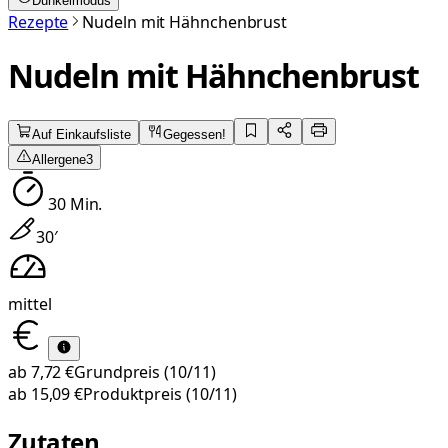
Dunkelmodus
Rezepte
Nudeln mit Hähnchenbrust
Nudeln mit Hähnchenbrust
Auf Einkaufsliste
Gegessen!
Allergene
3
30
Min.
30
′
mittel
ab
7,72 €
Grundpreis
(10/11)
ab
15,09 €
Produktpreis
(10/11)
Zutaten