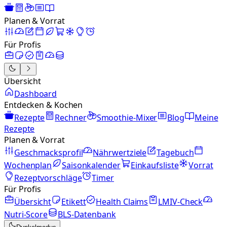
Planen & Vorrat
Für Profis
Übersicht
Dashboard
Entdecken & Kochen
Rezepte
Rechner
Smoothie-Mixer
Blog
Meine
Rezepte
Planen & Vorrat
Geschmacksprofil
Nährwertziele
Tagebuch
Wochenplan
Saisonkalender
Einkaufsliste
Vorrat
Rezeptvorschläge
Timer
Für Profis
Übersicht
Etikett
Health Claims
LMIV-Check
Nutri-Score
BLS-Datenbank