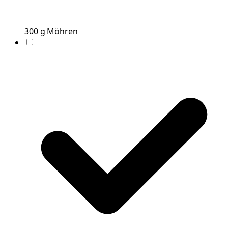
300
g
Möhren