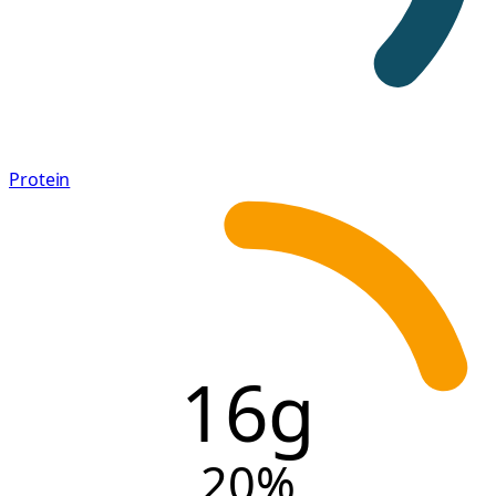
Protein
16g
20
%