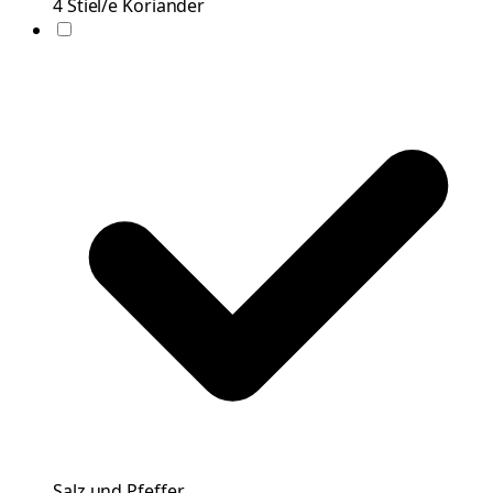
4
Stiel/e
Koriander
Salz und Pfeffer