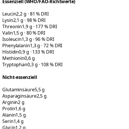
Essenziell (WHO/FAO-Richtwerte)
Leucin
2,2 g · 81 % DRI
Lysin
2,1 g · 98 % DRI
Threonin
1,9 g · 177 % DRI
Valin
1,5 g · 80 % DRI
Isoleucin
1,3 g · 96 % DRI
Phenylalanin
1,3 g · 72 % DRI
Histidin
0,9 g · 133 % DRI
Methionin
0,6 g
Tryptophan
0,3 g · 108 % DRI
Nicht-essenziell
Glutaminsäure
5,5 g
Asparaginsäure
2,5 g
Arginin
2 g
Prolin
1,6 g
Alanin
1,5 g
Serin
1,4 g
Glycin
1,2 g