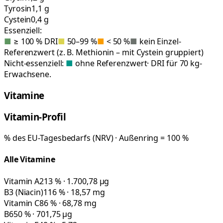
Tyrosin
1,1 g
Cystein
0,4 g
Essenziell:
■
≥ 100 % DRI
■
50–99 %
■
< 50 %
■
kein Einzel-
Referenzwert (z. B. Methionin – mit Cystein gruppiert)
Nicht-essenziell:
■
ohne Referenzwert
· DRI für 70 kg-
Erwachsene.
Vitamine
Vitamin-Profil
% des EU-Tagesbedarfs (NRV) · Außenring = 100 %
Alle Vitamine
Vitamin A
213 % · 1.700,78 µg
B3 (Niacin)
116 % · 18,57 mg
Vitamin C
86 % · 68,78 mg
B6
50 % · 701,75 µg