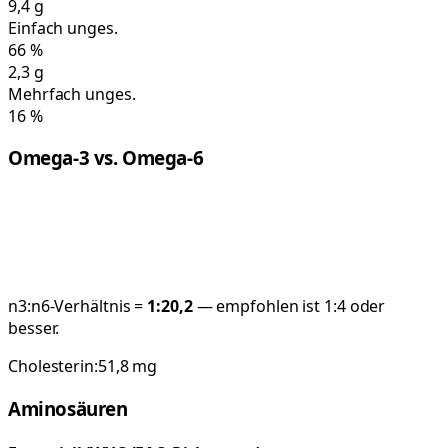
9,4
g
Einfach unges.
66
%
2,3
g
Mehrfach unges.
16
%
Omega-3 vs. Omega-6
n3:n6-Verhältnis =
1:
20,2
— empfohlen ist 1:4 oder
besser.
Cholesterin:
51,8
mg
Aminosäuren