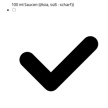
100
ml
Saucen
(
(Asia, süß - scharf)
)