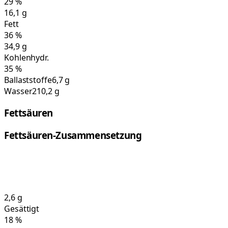
29
%
16,1
g
Fett
36
%
34,9
g
Kohlenhydr.
35
%
Ballaststoffe
6,7 g
Wasser
210,2 g
Fettsäuren
Fettsäuren-Zusammensetzung
2,6
g
Gesättigt
18
%