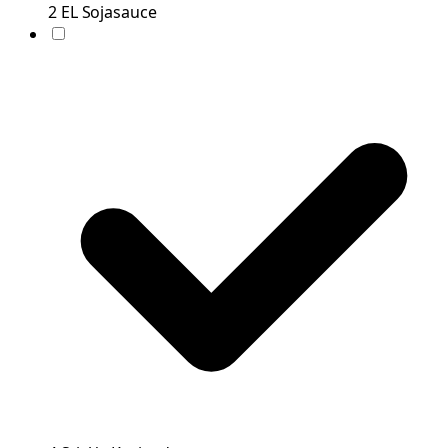
2
EL
Sojasauce