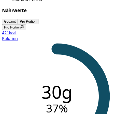
Nährwerte
Gesamt
Pro Portion
Pro Portion
421
kcal
Kalorien
30g
37
%