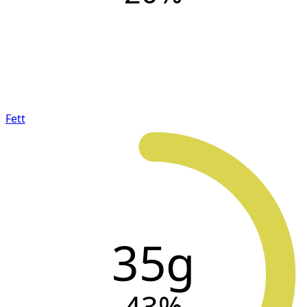
Fett
35g
43
%