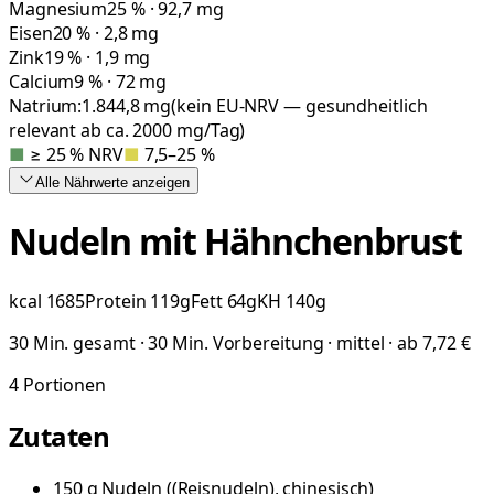
Magnesium
25 % · 92,7 mg
Eisen
20 % · 2,8 mg
Zink
19 % · 1,9 mg
Calcium
9 % · 72 mg
Natrium:
1.844,8
mg
(kein EU-NRV — gesundheitlich
relevant ab ca. 2000 mg/Tag)
■
≥ 25 % NRV
■
7,5–25 %
Alle Nährwerte
anzeigen
Nudeln mit Hähnchenbrust
kcal
1685
Protein
119
g
Fett
64
g
KH
140
g
30 Min. gesamt · 30 Min. Vorbereitung · mittel · ab 7,72 €
4
Portionen
Zutaten
150
g
Nudeln
(
(Reisnudeln), chinesisch
)