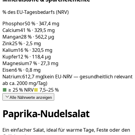
% des EU-Tagesbedarfs (NRV)
Phosphor
50 % · 347,4 mg
Calcium
41 % · 329,5 mg
Mangan
28 % · 562,2 µg
Zink
25 % · 2,5 mg
Kalium
16 % · 320,5 mg
Kupfer
12 % · 118,4 µg
Magnesium
7 % · 27,3 mg
Eisen
6 % · 0,8 mg
Natrium:
612,7
mg
(kein EU-NRV — gesundheitlich relevant
ab ca. 2000 mg/Tag)
■
≥ 25 % NRV
■
7,5–25 %
Alle Nährwerte
anzeigen
Paprika-Nudelsalat
Ein einfacher Salat, ideal für warme Tage, Feste oder den