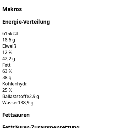
Makros
Energie-Verteilung
615
kcal
18,6
g
Eiweiß
12
%
42,2
g
Fett
63
%
38
g
Kohlenhydr.
25
%
Ballaststoffe
2,9 g
Wasser
138,9 g
Fettsäuren
Fettsäuren-Zusammensetzung