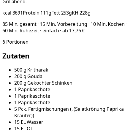
Grillabend.
kcal
3691
Protein
111
g
Fett
253
g
KH
228
g
85 Min. gesamt · 15 Min. Vorbereitung · 10 Min. Kochen ·
60 Min. Ruhezeit · einfach · ab 17,76 €
6
Portionen
Zutaten
500
g
Kritharaki
200
g
Gouda
200
g
Gekochter Schinken
1
Paprikaschote
1
Paprikaschote
1
Paprikaschote
5
Pck.
Fertigmischungen
(
, (Salatkrönung Paprika
Kräuter)
)
15
EL
Wasser
15
EL
Öl