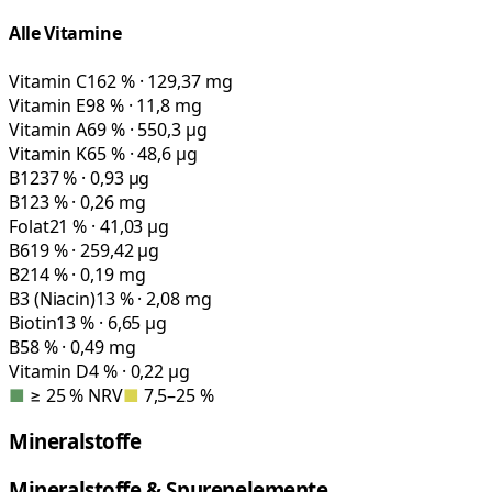
Alle Vitamine
Vitamin C
162 % · 129,37 mg
Vitamin E
98 % · 11,8 mg
Vitamin A
69 % · 550,3 µg
Vitamin K
65 % · 48,6 µg
B12
37 % · 0,93 µg
B1
23 % · 0,26 mg
Folat
21 % · 41,03 µg
B6
19 % · 259,42 µg
B2
14 % · 0,19 mg
B3 (Niacin)
13 % · 2,08 mg
Biotin
13 % · 6,65 µg
B5
8 % · 0,49 mg
Vitamin D
4 % · 0,22 µg
■
≥ 25 % NRV
■
7,5–25 %
Mineralstoffe
Mineralstoffe & Spurenelemente