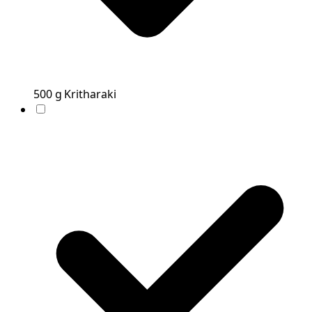
500
g
Kritharaki