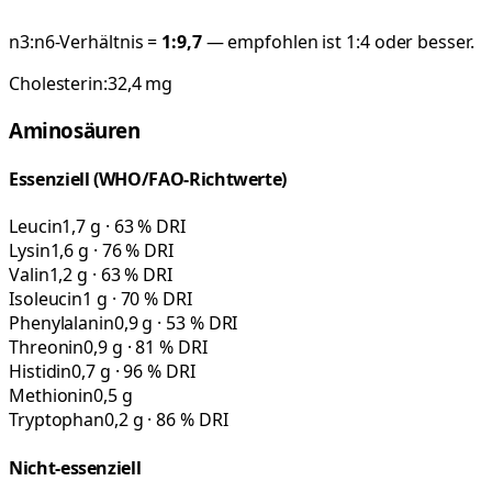
n3:n6-Verhältnis =
1:
9,7
— empfohlen ist 1:4 oder besser.
Cholesterin:
32,4
mg
Aminosäuren
Essenziell (WHO/FAO-Richtwerte)
Leucin
1,7 g · 63 % DRI
Lysin
1,6 g · 76 % DRI
Valin
1,2 g · 63 % DRI
Isoleucin
1 g · 70 % DRI
Phenylalanin
0,9 g · 53 % DRI
Threonin
0,9 g · 81 % DRI
Histidin
0,7 g · 96 % DRI
Methionin
0,5 g
Tryptophan
0,2 g · 86 % DRI
Nicht-essenziell