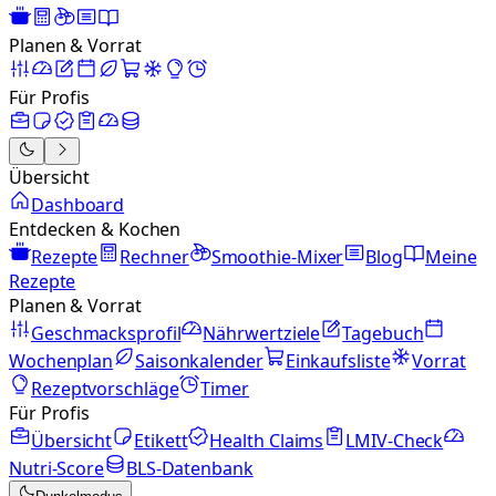
Planen & Vorrat
Für Profis
Übersicht
Dashboard
Entdecken & Kochen
Rezepte
Rechner
Smoothie-Mixer
Blog
Meine
Rezepte
Planen & Vorrat
Geschmacksprofil
Nährwertziele
Tagebuch
Wochenplan
Saisonkalender
Einkaufsliste
Vorrat
Rezeptvorschläge
Timer
Für Profis
Übersicht
Etikett
Health Claims
LMIV-Check
Nutri-Score
BLS-Datenbank