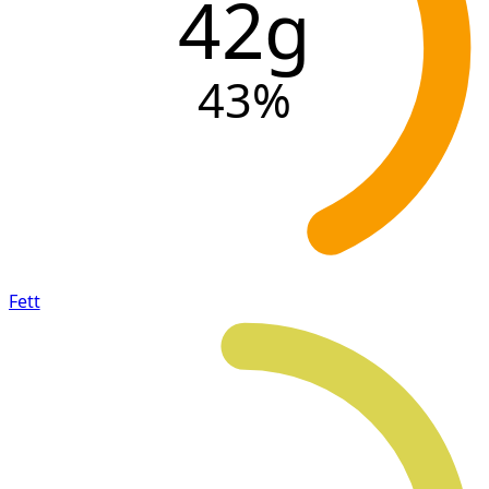
42g
43
%
Fett