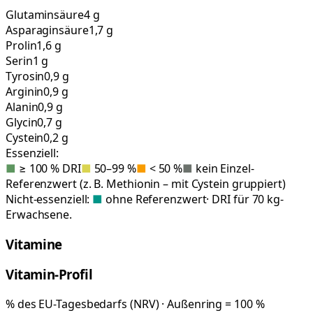
Glutaminsäure
4 g
Asparaginsäure
1,7 g
Prolin
1,6 g
Serin
1 g
Tyrosin
0,9 g
Arginin
0,9 g
Alanin
0,9 g
Glycin
0,7 g
Cystein
0,2 g
Essenziell:
■
≥ 100 % DRI
■
50–99 %
■
< 50 %
■
kein Einzel-
Referenzwert (z. B. Methionin – mit Cystein gruppiert)
Nicht-essenziell:
■
ohne Referenzwert
· DRI für 70 kg-
Erwachsene.
Vitamine
Vitamin-Profil
% des EU-Tagesbedarfs (NRV) · Außenring = 100 %