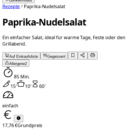
Dunkelmodus
Rezepte
Paprika-Nudelsalat
Paprika-Nudelsalat
Ein einfacher Salat, ideal für warme Tage, Feste oder den
Grillabend.
Auf Einkaufsliste
Gegessen!
Allergene
2
85
Min.
15
′
10
′
60
′
einfach
17,76 €
Grundpreis