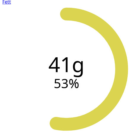
Fett
41g
53
%