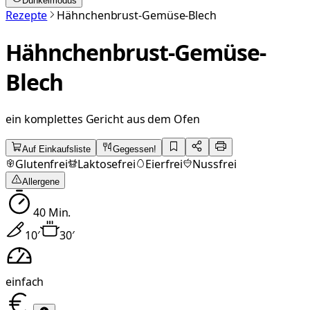
Dunkelmodus
Rezepte
Hähnchenbrust-Gemüse-Blech
Hähnchenbrust-Gemüse-
Blech
ein komplettes Gericht aus dem Ofen
Auf Einkaufsliste
Gegessen!
Glutenfrei
Laktosefrei
Eierfrei
Nussfrei
Allergene
40
Min.
10
′
30
′
einfach