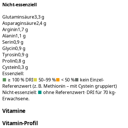
Nicht-essenziell
Glutaminsäure
3,3 g
Asparaginsäure
2,4 g
Arginin
1,7 g
Alanin
1,1 g
Serin
0,9 g
Glycin
0,9 g
Tyrosin
0,9 g
Prolin
0,8 g
Cystein
0,3 g
Essenziell:
■
≥ 100 % DRI
■
50–99 %
■
< 50 %
■
kein Einzel-
Referenzwert (z. B. Methionin – mit Cystein gruppiert)
Nicht-essenziell:
■
ohne Referenzwert
· DRI für 70 kg-
Erwachsene.
Vitamine
Vitamin-Profil