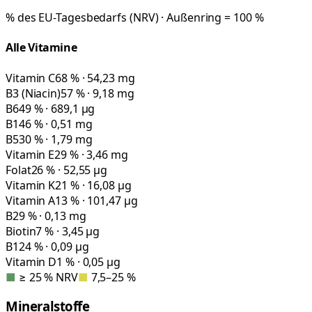
% des EU-Tagesbedarfs (NRV) · Außenring = 100 %
Alle Vitamine
Vitamin C
68 % · 54,23 mg
B3 (Niacin)
57 % · 9,18 mg
B6
49 % · 689,1 µg
B1
46 % · 0,51 mg
B5
30 % · 1,79 mg
Vitamin E
29 % · 3,46 mg
Folat
26 % · 52,55 µg
Vitamin K
21 % · 16,08 µg
Vitamin A
13 % · 101,47 µg
B2
9 % · 0,13 mg
Biotin
7 % · 3,45 µg
B12
4 % · 0,09 µg
Vitamin D
1 % · 0,05 µg
■
≥ 25 % NRV
■
7,5–25 %
Mineralstoffe