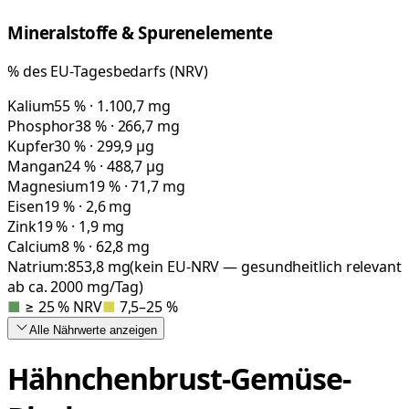
Mineralstoffe & Spurenelemente
% des EU-Tagesbedarfs (NRV)
Kalium
55 % · 1.100,7 mg
Phosphor
38 % · 266,7 mg
Kupfer
30 % · 299,9 µg
Mangan
24 % · 488,7 µg
Magnesium
19 % · 71,7 mg
Eisen
19 % · 2,6 mg
Zink
19 % · 1,9 mg
Calcium
8 % · 62,8 mg
Natrium:
853,8
mg
(kein EU-NRV — gesundheitlich relevant
ab ca. 2000 mg/Tag)
■
≥ 25 % NRV
■
7,5–25 %
Alle Nährwerte
anzeigen
Hähnchenbrust-Gemüse-