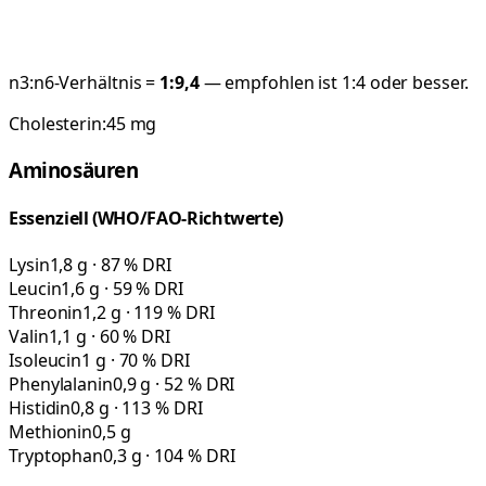
n3:n6-Verhältnis =
1:
9,4
— empfohlen ist 1:4 oder besser.
Cholesterin:
45
mg
Aminosäuren
Essenziell (WHO/FAO-Richtwerte)
Lysin
1,8 g · 87 % DRI
Leucin
1,6 g · 59 % DRI
Threonin
1,2 g · 119 % DRI
Valin
1,1 g · 60 % DRI
Isoleucin
1 g · 70 % DRI
Phenylalanin
0,9 g · 52 % DRI
Histidin
0,8 g · 113 % DRI
Methionin
0,5 g
Tryptophan
0,3 g · 104 % DRI