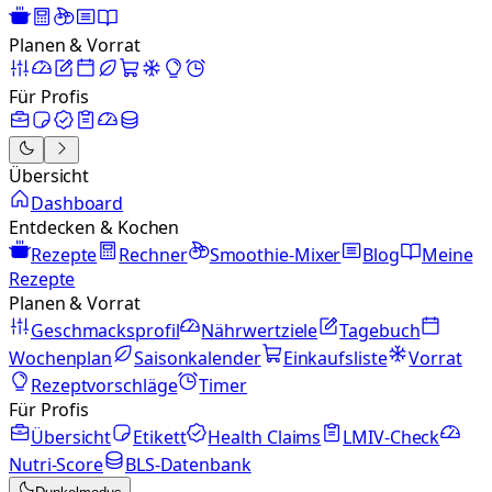
Planen & Vorrat
Für Profis
Übersicht
Dashboard
Entdecken & Kochen
Rezepte
Rechner
Smoothie-Mixer
Blog
Meine
Rezepte
Planen & Vorrat
Geschmacksprofil
Nährwertziele
Tagebuch
Wochenplan
Saisonkalender
Einkaufsliste
Vorrat
Rezeptvorschläge
Timer
Für Profis
Übersicht
Etikett
Health Claims
LMIV-Check
Nutri-Score
BLS-Datenbank