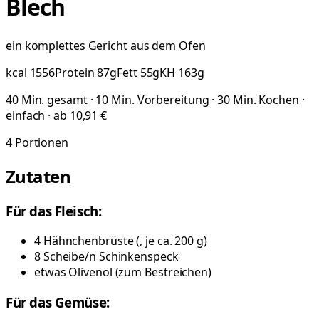
Blech
ein komplettes Gericht aus dem Ofen
kcal
1556
Protein
87
g
Fett
55
g
KH
163
g
40 Min. gesamt · 10 Min. Vorbereitung · 30 Min. Kochen ·
einfach · ab 10,91 €
4
Portionen
Zutaten
Für das Fleisch:
4
Hähnchenbrüste
(
, je ca. 200 g
)
8
Scheibe/n
Schinkenspeck
etwas
Olivenöl
(
zum Bestreichen
)
Für das Gemüse: