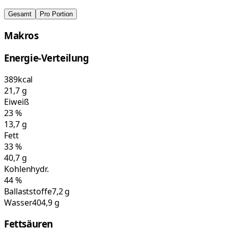
Gesamt
Pro Portion
Makros
Energie-Verteilung
389
kcal
21,7
g
Eiweiß
23
%
13,7
g
Fett
33
%
40,7
g
Kohlenhydr.
44
%
Ballaststoffe
7,2 g
Wasser
404,9 g
Fettsäuren