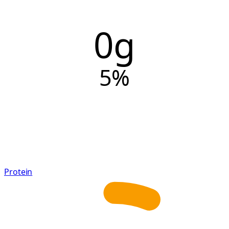
0g
5
%
Protein