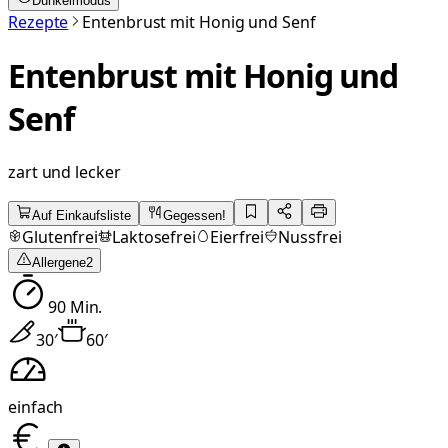
Dunkelmodus
Rezepte
Entenbrust mit Honig und Senf
Entenbrust mit Honig und
Senf
zart und lecker
Auf Einkaufsliste
Gegessen!
Glutenfrei
Laktosefrei
Eierfrei
Nussfrei
Allergene
2
90
Min.
30
′
60
′
einfach