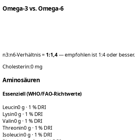
Omega-3 vs. Omega-6
n3:n6-Verhältnis =
1:
1,4
— empfohlen ist 1:4 oder besser.
Cholesterin:
0
mg
Aminosäuren
Essenziell (WHO/FAO-Richtwerte)
Leucin
0 g · 1 % DRI
Lysin
0 g · 1 % DRI
Valin
0 g · 1 % DRI
Threonin
0 g · 1 % DRI
Isoleucin
0 g · 1 % DRI