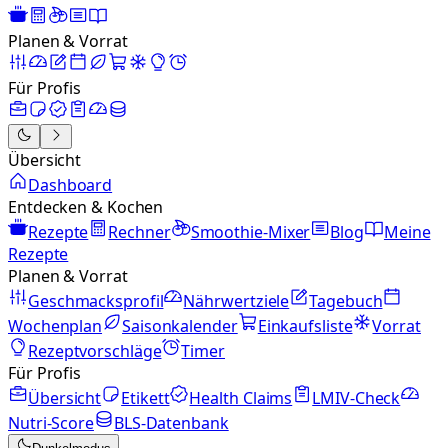
Planen & Vorrat
Für Profis
Übersicht
Dashboard
Entdecken & Kochen
Rezepte
Rechner
Smoothie-Mixer
Blog
Meine
Rezepte
Planen & Vorrat
Geschmacksprofil
Nährwertziele
Tagebuch
Wochenplan
Saisonkalender
Einkaufsliste
Vorrat
Rezeptvorschläge
Timer
Für Profis
Übersicht
Etikett
Health Claims
LMIV-Check
Nutri-Score
BLS-Datenbank