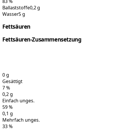
83
%
Ballaststoffe
0,2 g
Wasser
5 g
Fettsäuren
Fettsäuren-Zusammensetzung
0
g
Gesättigt
7
%
0,2
g
Einfach unges.
59
%
0,1
g
Mehrfach unges.
33
%