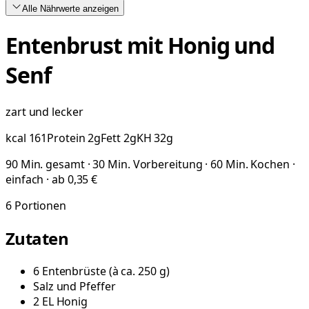
Alle Nährwerte
anzeigen
Entenbrust mit Honig und
Senf
zart und lecker
kcal
161
Protein
2
g
Fett
2
g
KH
32
g
90 Min. gesamt · 30 Min. Vorbereitung · 60 Min. Kochen ·
einfach · ab 0,35 €
6
Portionen
Zutaten
6
Entenbrüste
(
à ca. 250 g
)
Salz und Pfeffer
2
EL
Honig