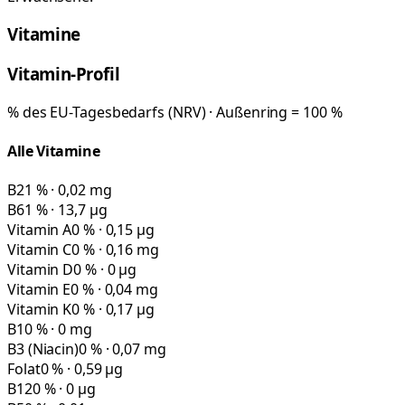
Vitamine
Vitamin-Profil
% des EU-Tagesbedarfs (NRV) · Außenring = 100 %
Alle Vitamine
B2
1 % · 0,02 mg
B6
1 % · 13,7 µg
Vitamin A
0 % · 0,15 µg
Vitamin C
0 % · 0,16 mg
Vitamin D
0 % · 0 µg
Vitamin E
0 % · 0,04 mg
Vitamin K
0 % · 0,17 µg
B1
0 % · 0 mg
B3 (Niacin)
0 % · 0,07 mg
Folat
0 % · 0,59 µg
B12
0 % · 0 µg