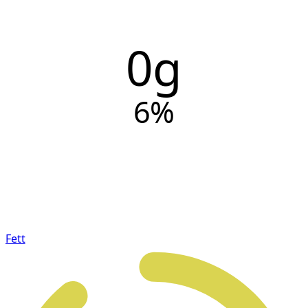
0g
6
%
Fett