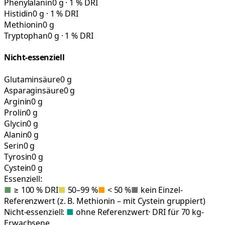
Phenylalanin
0 g · 1 % DRI
Histidin
0 g · 1 % DRI
Methionin
0 g
Tryptophan
0 g · 1 % DRI
Nicht-essenziell
Glutaminsäure
0 g
Asparaginsäure
0 g
Arginin
0 g
Prolin
0 g
Glycin
0 g
Alanin
0 g
Serin
0 g
Tyrosin
0 g
Cystein
0 g
Essenziell:
■
≥ 100 % DRI
■
50–99 %
■
< 50 %
■
kein Einzel-
Referenzwert (z. B. Methionin – mit Cystein gruppiert)
Nicht-essenziell:
■
ohne Referenzwert
· DRI für 70 kg-
Erwachsene.