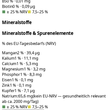
B5
0 % · 0,01 mg
Biotin
0 % · 0,09 µg
■
≥ 25 % NRV
■
7,5–25 %
Mineralstoffe
Mineralstoffe & Spurenelemente
% des EU-Tagesbedarfs (NRV)
Mangan
2 % · 39,4 µg
Kalium
1 % · 11,1 mg
Calcium
1 % · 5,3 mg
Magnesium
1 % · 3,2 mg
Phosphor
1 % · 8,3 mg
Eisen
1 % · 0,1 mg
Zink
1 % · 0,1 mg
Kupfer
1 % · 7,1 µg
Natrium:
65,6
mg
(kein EU-NRV — gesundheitlich relevant
ab ca. 2000 mg/Tag)
■
≥ 25 % NRV
■
7,5–25 %