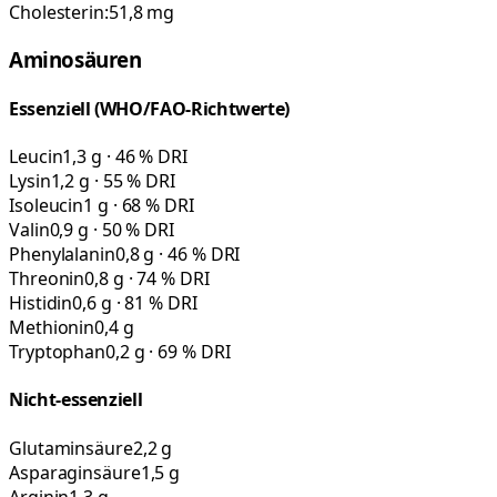
Cholesterin:
51,8
mg
Aminosäuren
Essenziell (WHO/FAO-Richtwerte)
Leucin
1,3 g · 46 % DRI
Lysin
1,2 g · 55 % DRI
Isoleucin
1 g · 68 % DRI
Valin
0,9 g · 50 % DRI
Phenylalanin
0,8 g · 46 % DRI
Threonin
0,8 g · 74 % DRI
Histidin
0,6 g · 81 % DRI
Methionin
0,4 g
Tryptophan
0,2 g · 69 % DRI
Nicht-essenziell
Glutaminsäure
2,2 g
Asparaginsäure
1,5 g
Arginin
1,3 g