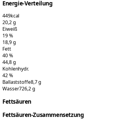
Energie-Verteilung
449
kcal
20,2
g
Eiweiß
19
%
18,9
g
Fett
40
%
44,8
g
Kohlenhydr.
42
%
Ballaststoffe
8,7 g
Wasser
726,2 g
Fettsäuren
Fettsäuren-Zusammensetzung