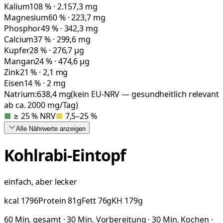
Kalium
108 % · 2.157,3 mg
Magnesium
60 % · 223,7 mg
Phosphor
49 % · 342,3 mg
Calcium
37 % · 299,6 mg
Kupfer
28 % · 276,7 µg
Mangan
24 % · 474,6 µg
Zink
21 % · 2,1 mg
Eisen
14 % · 2 mg
Natrium:
638,4
mg
(kein EU-NRV — gesundheitlich relevant
ab ca. 2000 mg/Tag)
■
≥ 25 % NRV
■
7,5–25 %
Alle Nährwerte
anzeigen
Kohlrabi-Eintopf
einfach, aber lecker
kcal
1796
Protein
81
g
Fett
76
g
KH
179
g
60 Min. gesamt · 30 Min. Vorbereitung · 30 Min. Kochen ·