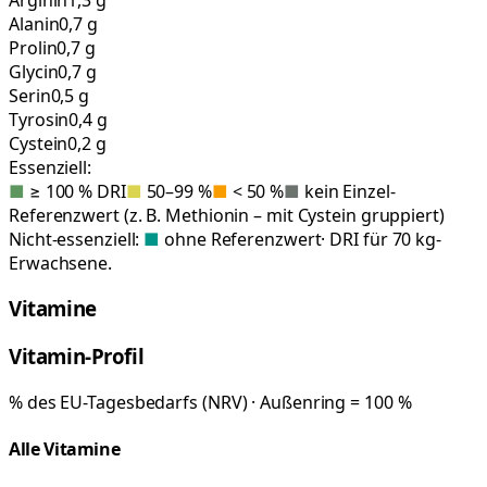
Alanin
0,7 g
Prolin
0,7 g
Glycin
0,7 g
Serin
0,5 g
Tyrosin
0,4 g
Cystein
0,2 g
Essenziell:
■
≥ 100 % DRI
■
50–99 %
■
< 50 %
■
kein Einzel-
Referenzwert (z. B. Methionin – mit Cystein gruppiert)
Nicht-essenziell:
■
ohne Referenzwert
· DRI für 70 kg-
Erwachsene.
Vitamine
Vitamin-Profil
% des EU-Tagesbedarfs (NRV) · Außenring = 100 %
Alle Vitamine