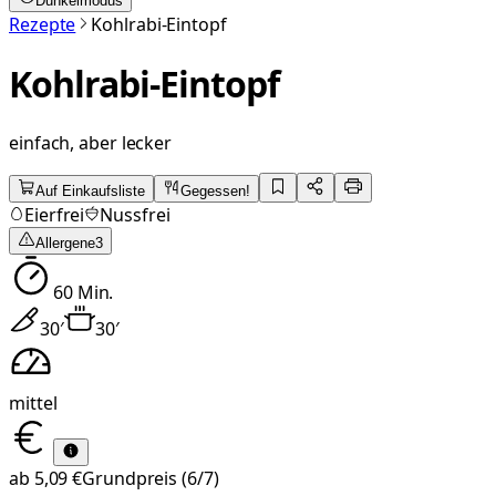
Dunkelmodus
Rezepte
Kohlrabi-Eintopf
Kohlrabi-Eintopf
einfach, aber lecker
Auf Einkaufsliste
Gegessen!
Eierfrei
Nussfrei
Allergene
3
60
Min.
30
′
30
′
mittel
ab
5,09 €
Grundpreis
(6/7)