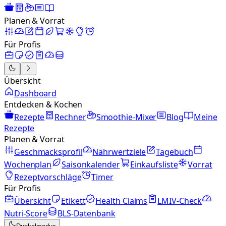
Planen & Vorrat
Für Profis
Übersicht
Dashboard
Entdecken & Kochen
Rezepte
Rechner
Smoothie-Mixer
Blog
Meine
Rezepte
Planen & Vorrat
Geschmacksprofil
Nährwertziele
Tagebuch
Wochenplan
Saisonkalender
Einkaufsliste
Vorrat
Rezeptvorschläge
Timer
Für Profis
Übersicht
Etikett
Health Claims
LMIV-Check
Nutri-Score
BLS-Datenbank