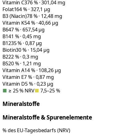
Vitamin C
376 % · 301,04 mg
Folat
164 % · 327,1 µg
B3 (Niacin)
78 % · 12,48 mg
Vitamin K
54 % · 40,66 µg
B6
47 % · 657,54 µg
B1
41 % · 0,45 mg
B12
35 % · 0,87 µg
Biotin
30 % · 15,04 µg
B2
22 % · 0,3 mg
B5
20 % · 1,21 mg
Vitamin A
14 % · 108,26 µg
Vitamin E
7 % · 0,87 mg
Vitamin D
5 % · 0,23 µg
■
≥ 25 % NRV
■
7,5–25 %
Mineralstoffe
Mineralstoffe & Spurenelemente
% des EU-Tagesbedarfs (NRV)