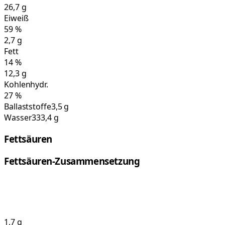
26,7
g
Eiweiß
59
%
2,7
g
Fett
14
%
12,3
g
Kohlenhydr.
27
%
Ballaststoffe
3,5 g
Wasser
333,4 g
Fettsäuren
Fettsäuren-Zusammensetzung
1,7
g