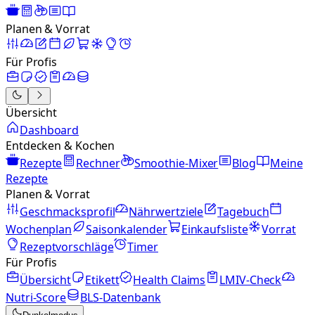
Planen & Vorrat
Für Profis
Übersicht
Dashboard
Entdecken & Kochen
Rezepte
Rechner
Smoothie-Mixer
Blog
Meine
Rezepte
Planen & Vorrat
Geschmacksprofil
Nährwertziele
Tagebuch
Wochenplan
Saisonkalender
Einkaufsliste
Vorrat
Rezeptvorschläge
Timer
Für Profis
Übersicht
Etikett
Health Claims
LMIV-Check
Nutri-Score
BLS-Datenbank