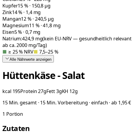
Kupfer
15 % · 150,8 µg
Zink
14 % · 1,4 mg
Mangan
12 % · 240,5 µg
Magnesium
11 % · 41,8 mg
Eisen
5 % · 0,7 mg
Natrium:
424,9
mg
(kein EU-NRV — gesundheitlich relevant
ab ca. 2000 mg/Tag)
■
≥ 25 % NRV
■
7,5–25 %
Alle Nährwerte
anzeigen
Hüttenkäse - Salat
kcal
195
Protein
27
g
Fett
3
g
KH
12
g
15 Min. gesamt · 15 Min. Vorbereitung · einfach · ab 1,95 €
1
Portion
Zutaten