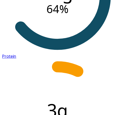
64
%
Protein
3g