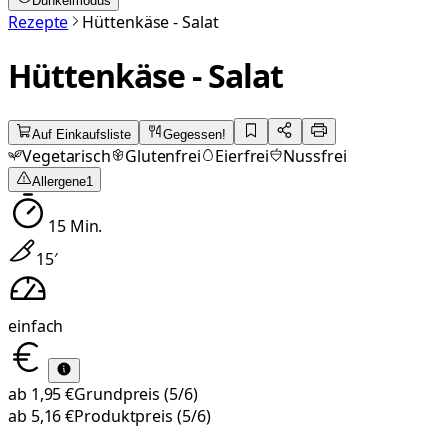
Dunkelmodus
Rezepte
Hüttenkäse - Salat
Hüttenkäse - Salat
Auf Einkaufsliste
Gegessen!
Vegetarisch
Glutenfrei
Eierfrei
Nussfrei
Allergene
1
15
Min.
15
′
einfach
ab
1,95 €
Grundpreis
(5/6)
ab
5,16 €
Produktpreis
(5/6)