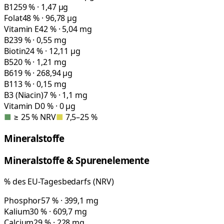
B12
59 % · 1,47 µg
Folat
48 % · 96,78 µg
Vitamin E
42 % · 5,04 mg
B2
39 % · 0,55 mg
Biotin
24 % · 12,11 µg
B5
20 % · 1,21 mg
B6
19 % · 268,94 µg
B1
13 % · 0,15 mg
B3 (Niacin)
7 % · 1,1 mg
Vitamin D
0 % · 0 µg
■
≥ 25 % NRV
■
7,5–25 %
Mineralstoffe
Mineralstoffe & Spurenelemente
% des EU-Tagesbedarfs (NRV)
Phosphor
57 % · 399,1 mg
Kalium
30 % · 609,7 mg
Calcium
29 % · 228 mg