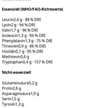
Essenziell (WHO/FAO-Richtwerte)
Leucin
2,4 g · 88 % DRI
Lysin
2 g · 94 % DRI
Valin
1,7 g · 96 % DRI
Isoleucin
1,3 g · 94 % DRI
Phenylalanin
1,3 g · 75 % DRI
Threonin
0,9 g · 86 % DRI
Histidin
0,7 g · 95 % DRI
Methionin
0,6 g
Tryptophan
0,4 g · 157 % DRI
Nicht-essenziell
Glutaminsäure
5,2 g
Prolin
2,6 g
Asparaginsäure
1,9 g
Serin
1,5 g
Tyrosin
1,3 g