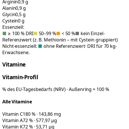
Arginin
0,9 g
Alanin
0,9 g
Glycin
0,5 g
Cystein
0 g
Essenziell:
■
≥ 100 % DRI
■
50–99 %
■
< 50 %
■
kein Einzel-
Referenzwert (z. B. Methionin – mit Cystein gruppiert)
Nicht-essenziell:
■
ohne Referenzwert
· DRI für 70 kg-
Erwachsene.
Vitamine
Vitamin-Profil
% des EU-Tagesbedarfs (NRV) · Außenring = 100 %
Alle Vitamine
Vitamin C
180 % · 143,86 mg
Vitamin A
72 % · 577,97 µg
Vitamin K
72 % · 53,71 µg