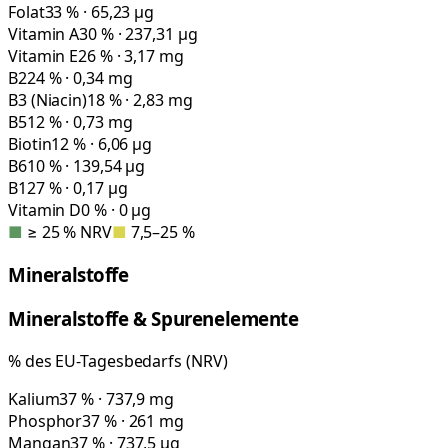
Folat
33 % · 65,23 µg
Vitamin A
30 % · 237,31 µg
Vitamin E
26 % · 3,17 mg
B2
24 % · 0,34 mg
B3 (Niacin)
18 % · 2,83 mg
B5
12 % · 0,73 mg
Biotin
12 % · 6,06 µg
B6
10 % · 139,54 µg
B12
7 % · 0,17 µg
Vitamin D
0 % · 0 µg
■
≥ 25 % NRV
■
7,5–25 %
Mineralstoffe
Mineralstoffe & Spurenelemente
% des EU-Tagesbedarfs (NRV)
Kalium
37 % · 737,9 mg
Phosphor
37 % · 261 mg
Mangan
37 % · 737,5 µg