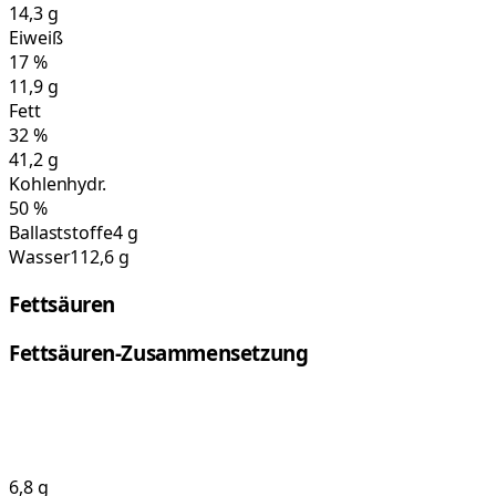
14,3
g
Eiweiß
17
%
11,9
g
Fett
32
%
41,2
g
Kohlenhydr.
50
%
Ballaststoffe
4 g
Wasser
112,6 g
Fettsäuren
Fettsäuren-Zusammensetzung
6,8
g