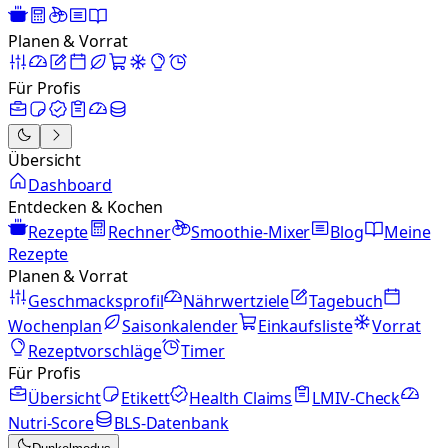
Planen & Vorrat
Für Profis
Übersicht
Dashboard
Entdecken & Kochen
Rezepte
Rechner
Smoothie-Mixer
Blog
Meine
Rezepte
Planen & Vorrat
Geschmacksprofil
Nährwertziele
Tagebuch
Wochenplan
Saisonkalender
Einkaufsliste
Vorrat
Rezeptvorschläge
Timer
Für Profis
Übersicht
Etikett
Health Claims
LMIV-Check
Nutri-Score
BLS-Datenbank