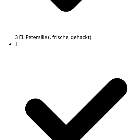
3
EL
Petersilie
(
, frische, gehackt
)