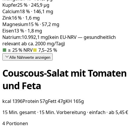
Kupfer
25 % · 245,9 µg
Calcium
18 % · 146,1 mg
Zink
16 % · 1,6 mg
Magnesium
15 % · 57,2 mg
Eisen
13 % · 1,8 mg
Natrium:
10.992,1
mg
(kein EU-NRV — gesundheitlich
relevant ab ca. 2000 mg/Tag)
■
≥ 25 % NRV
■
7,5–25 %
Alle Nährwerte
anzeigen
Couscous-Salat mit Tomaten
und Feta
kcal
1396
Protein
57
g
Fett
47
g
KH
165
g
15 Min. gesamt · 15 Min. Vorbereitung · einfach · ab 5,45 €
4
Portionen