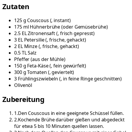
Zutaten
125
g
Couscous
(
, instant
)
175
ml
Hühnerbrühe
(
oder Gemüsebrühe
)
2.5
EL
Zitronensaft
(
, frisch gepresst
)
3
EL
Petersilie
(
, frische, gehackt
)
2
EL
Minze
(
, frische, gehackt
)
0.5
TL
Salz
Pfeffer
(
aus der Mühle
)
150
g
Feta-Käse
(
, fein gewürfelt
)
300
g
Tomaten
(
, geviertelt
)
3
Frühlingszwiebeln
(
, in feine Ringe geschnitten
)
Olivenöl
Zubereitung
1
.
Den Couscous in eine geeignete Schüssel füllen.
2
.
Kochende Brühe darüber gießen und abgedeckt
für etwa 5 bis 10 Minuten quellen lassen.