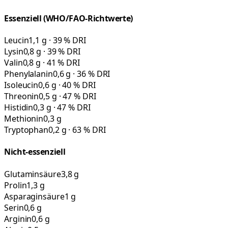
Essenziell (WHO/FAO-Richtwerte)
Leucin
1,1 g · 39 % DRI
Lysin
0,8 g · 39 % DRI
Valin
0,8 g · 41 % DRI
Phenylalanin
0,6 g · 36 % DRI
Isoleucin
0,6 g · 40 % DRI
Threonin
0,5 g · 47 % DRI
Histidin
0,3 g · 47 % DRI
Methionin
0,3 g
Tryptophan
0,2 g · 63 % DRI
Nicht-essenziell
Glutaminsäure
3,8 g
Prolin
1,3 g
Asparaginsäure
1 g
Serin
0,6 g
Arginin
0,6 g