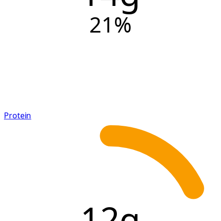
21
%
Protein
12g