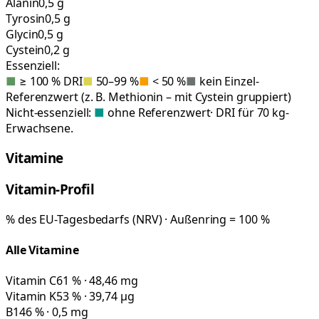
Alanin
0,5 g
Tyrosin
0,5 g
Glycin
0,5 g
Cystein
0,2 g
Essenziell:
■
≥ 100 % DRI
■
50–99 %
■
< 50 %
■
kein Einzel-
Referenzwert (z. B. Methionin – mit Cystein gruppiert)
Nicht-essenziell:
■
ohne Referenzwert
· DRI für 70 kg-
Erwachsene.
Vitamine
Vitamin-Profil
% des EU-Tagesbedarfs (NRV) · Außenring = 100 %
Alle Vitamine
Vitamin C
61 % · 48,46 mg
Vitamin K
53 % · 39,74 µg
B1
46 % · 0,5 mg