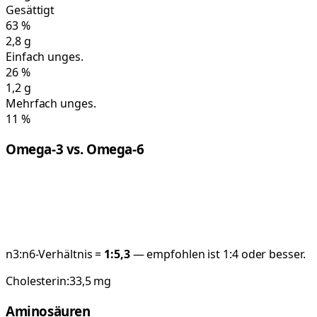
Gesättigt
63
%
2,8
g
Einfach unges.
26
%
1,2
g
Mehrfach unges.
11
%
Omega-3 vs. Omega-6
n3:n6-Verhältnis =
1:
5,3
— empfohlen ist 1:4 oder besser.
Cholesterin:
33,5
mg
Aminosäuren