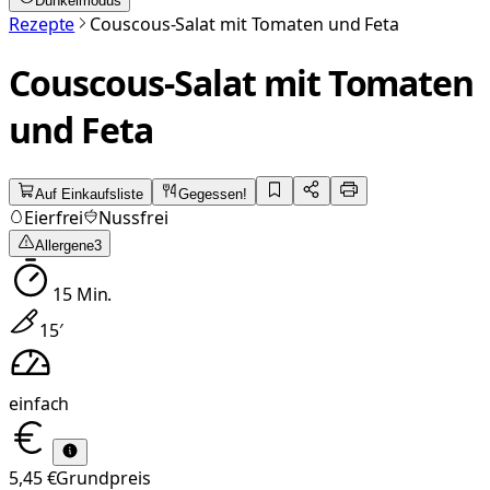
Dunkelmodus
Rezepte
Couscous-Salat mit Tomaten und Feta
Couscous-Salat mit Tomaten
und Feta
Auf Einkaufsliste
Gegessen!
Eierfrei
Nussfrei
Allergene
3
15
Min.
15
′
einfach
5,45 €
Grundpreis