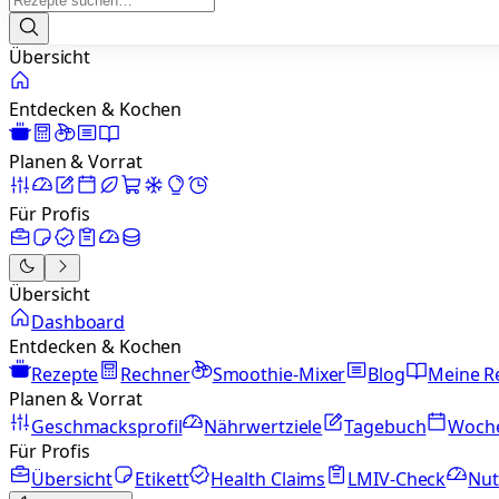
Übersicht
Entdecken & Kochen
Planen & Vorrat
Für Profis
Übersicht
Dashboard
Entdecken & Kochen
Rezepte
Rechner
Smoothie-Mixer
Blog
Meine R
Planen & Vorrat
Geschmacksprofil
Nährwertziele
Tagebuch
Woch
Für Profis
Übersicht
Etikett
Health Claims
LMIV-Check
Nut