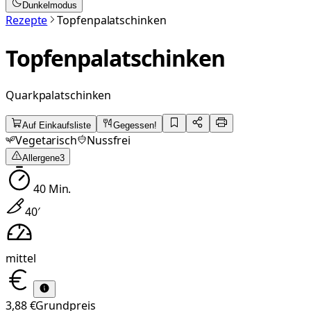
Dunkelmodus
Rezepte
Topfenpalatschinken
Topfenpalatschinken
Quarkpalatschinken
Auf Einkaufsliste
Gegessen!
Vegetarisch
Nussfrei
Allergene
3
40
Min.
40
′
mittel
3,88 €
Grundpreis