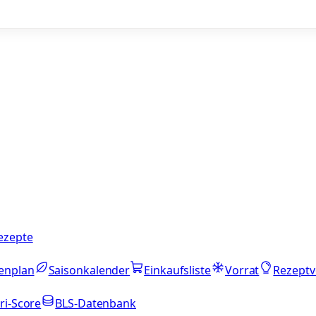
ezepte
enplan
Saisonkalender
Einkaufsliste
Vorrat
Rezeptv
ri-Score
BLS-Datenbank