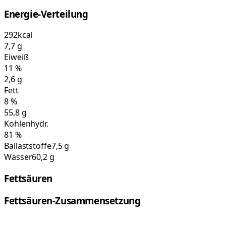
Energie-Verteilung
292
kcal
7,7
g
Eiweiß
11
%
2,6
g
Fett
8
%
55,8
g
Kohlenhydr.
81
%
Ballaststoffe
7,5 g
Wasser
60,2 g
Fettsäuren
Fettsäuren-Zusammensetzung