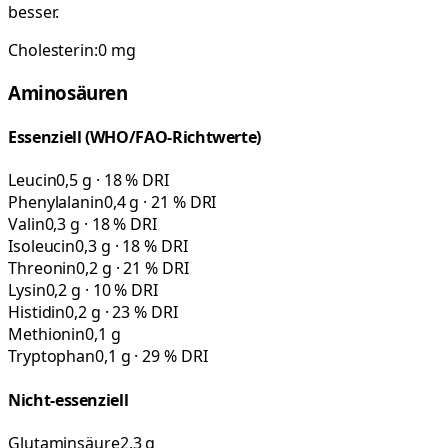
besser.
Cholesterin:
0
mg
Aminosäuren
Essenziell (WHO/FAO-Richtwerte)
Leucin
0,5 g · 18 % DRI
Phenylalanin
0,4 g · 21 % DRI
Valin
0,3 g · 18 % DRI
Isoleucin
0,3 g · 18 % DRI
Threonin
0,2 g · 21 % DRI
Lysin
0,2 g · 10 % DRI
Histidin
0,2 g · 23 % DRI
Methionin
0,1 g
Tryptophan
0,1 g · 29 % DRI
Nicht-essenziell
Glutaminsäure
2,3 g