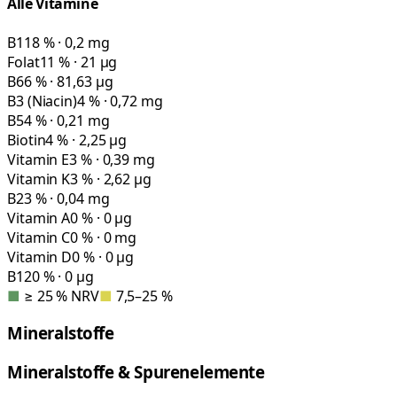
Alle Vitamine
B1
18 % · 0,2 mg
Folat
11 % · 21 µg
B6
6 % · 81,63 µg
B3 (Niacin)
4 % · 0,72 mg
B5
4 % · 0,21 mg
Biotin
4 % · 2,25 µg
Vitamin E
3 % · 0,39 mg
Vitamin K
3 % · 2,62 µg
B2
3 % · 0,04 mg
Vitamin A
0 % · 0 µg
Vitamin C
0 % · 0 mg
Vitamin D
0 % · 0 µg
B12
0 % · 0 µg
■
≥ 25 % NRV
■
7,5–25 %
Mineralstoffe
Mineralstoffe & Spurenelemente