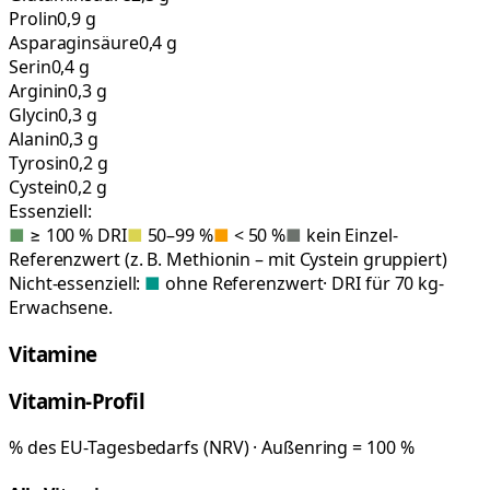
Prolin
0,9 g
Asparaginsäure
0,4 g
Serin
0,4 g
Arginin
0,3 g
Glycin
0,3 g
Alanin
0,3 g
Tyrosin
0,2 g
Cystein
0,2 g
Essenziell:
■
≥ 100 % DRI
■
50–99 %
■
< 50 %
■
kein Einzel-
Referenzwert (z. B. Methionin – mit Cystein gruppiert)
Nicht-essenziell:
■
ohne Referenzwert
· DRI für 70 kg-
Erwachsene.
Vitamine
Vitamin-Profil
% des EU-Tagesbedarfs (NRV) · Außenring = 100 %