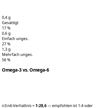
0,4
g
Gesättigt
17
%
0,6
g
Einfach unges.
27
%
1,3
g
Mehrfach unges.
56
%
Omega-3 vs. Omega-6
n3:n6-Verhältnis =
1:
28,6
— empfohlen ist 1:4 oder