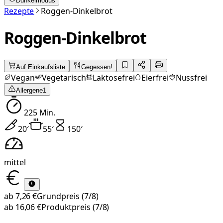
Dunkelmodus
Rezepte
Roggen-Dinkelbrot
Roggen-Dinkelbrot
Auf Einkaufsliste
Gegessen!
Vegan
Vegetarisch
Laktosefrei
Eierfrei
Nussfrei
Allergene
1
225
Min.
20
′
55
′
150
′
mittel
ab
7,26 €
Grundpreis
(7/8)
ab
16,06 €
Produktpreis
(7/8)