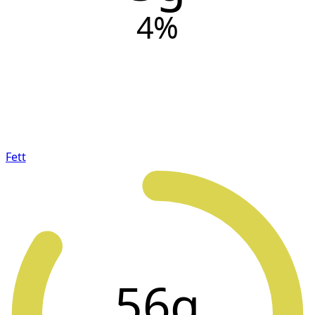
4
%
Fett
56g