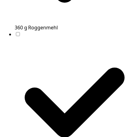
360
g
Roggenmehl