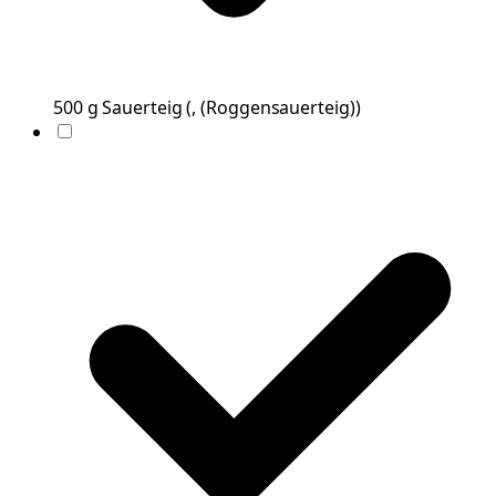
500
g
Sauerteig
(
, (Roggensauerteig)
)