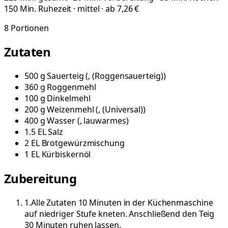
150 Min. Ruhezeit · mittel · ab 7,26 €
8
Portionen
Zutaten
500
g
Sauerteig
(
, (Roggensauerteig)
)
360
g
Roggenmehl
100
g
Dinkelmehl
200
g
Weizenmehl
(
, (Universal)
)
400
g
Wasser
(
, lauwarmes
)
1.5
EL
Salz
2
EL
Brotgewürzmischung
1
EL
Kürbiskernöl
Zubereitung
1
.
Alle Zutaten 10 Minuten in der Küchenmaschine
auf niedriger Stufe kneten. Anschließend den Teig
30 Minuten ruhen lassen.