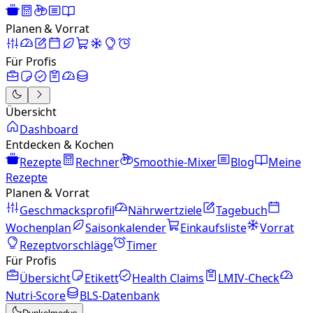
Planen & Vorrat
Für Profis
Übersicht
Dashboard
Entdecken & Kochen
Rezepte
Rechner
Smoothie-Mixer
Blog
Meine
Rezepte
Planen & Vorrat
Geschmacksprofil
Nährwertziele
Tagebuch
Wochenplan
Saisonkalender
Einkaufsliste
Vorrat
Rezeptvorschläge
Timer
Für Profis
Übersicht
Etikett
Health Claims
LMIV-Check
Nutri-Score
BLS-Datenbank