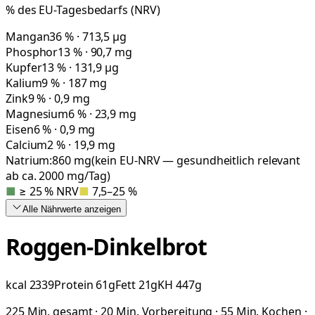
% des EU-Tagesbedarfs (NRV)
Mangan
36 % · 713,5 µg
Phosphor
13 % · 90,7 mg
Kupfer
13 % · 131,9 µg
Kalium
9 % · 187 mg
Zink
9 % · 0,9 mg
Magnesium
6 % · 23,9 mg
Eisen
6 % · 0,9 mg
Calcium
2 % · 19,9 mg
Natrium:
860
mg
(kein EU-NRV — gesundheitlich relevant
ab ca. 2000 mg/Tag)
■
≥ 25 % NRV
■
7,5–25 %
Alle Nährwerte
anzeigen
Roggen-Dinkelbrot
kcal
2339
Protein
61
g
Fett
21
g
KH
447
g
225 Min. gesamt · 20 Min. Vorbereitung · 55 Min. Kochen ·