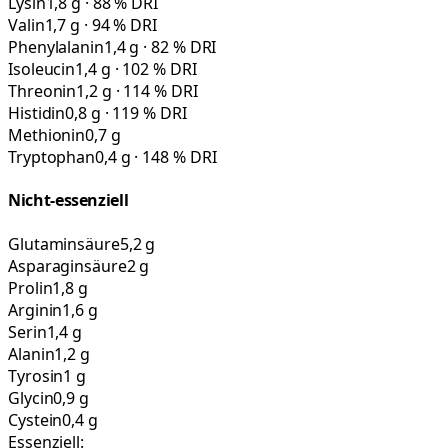
Lysin
1,8 g · 88 % DRI
Valin
1,7 g · 94 % DRI
Phenylalanin
1,4 g · 82 % DRI
Isoleucin
1,4 g · 102 % DRI
Threonin
1,2 g · 114 % DRI
Histidin
0,8 g · 119 % DRI
Methionin
0,7 g
Tryptophan
0,4 g · 148 % DRI
Nicht-essenziell
Glutaminsäure
5,2 g
Asparaginsäure
2 g
Prolin
1,8 g
Arginin
1,6 g
Serin
1,4 g
Alanin
1,2 g
Tyrosin
1 g
Glycin
0,9 g
Cystein
0,4 g
Essenziell: