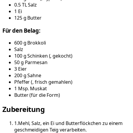
0.5
TL
Salz
1
Ei
125
g
Butter
Für den Belag:
600
g
Brokkoli
Salz
100
g
Schinken
(
, gekocht
)
50
g
Parmesan
3
Eier
200
g
Sahne
Pfeffer
(
, frisch gemahlen
)
1
Msp.
Muskat
Butter
(
für die Form
)
Zubereitung
1
.
Mehl, Salz, ein Ei und Butterflöckchen zu einem
geschmeidigen Teig verarbeiten.