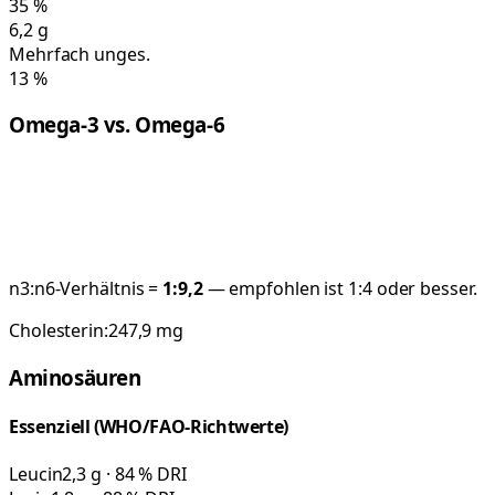
35
%
6,2
g
Mehrfach unges.
13
%
Omega-3 vs. Omega-6
n3:n6-Verhältnis =
1:
9,2
— empfohlen ist 1:4 oder besser.
Cholesterin:
247,9
mg
Aminosäuren
Essenziell (WHO/FAO-Richtwerte)
Leucin
2,3 g · 84 % DRI