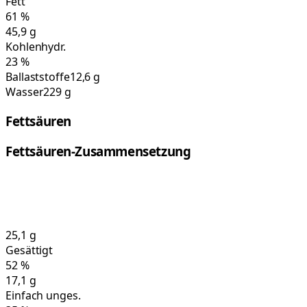
Fett
61
%
45,9
g
Kohlenhydr.
23
%
Ballaststoffe
12,6 g
Wasser
229 g
Fettsäuren
Fettsäuren-Zusammensetzung
25,1
g
Gesättigt
52
%
17,1
g
Einfach unges.