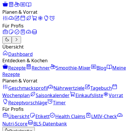
Planen & Vorrat
Für Profis
Übersicht
Dashboard
Entdecken & Kochen
Rezepte
Rechner
Smoothie-Mixer
Blog
Meine
Rezepte
Planen & Vorrat
Geschmacksprofil
Nährwertziele
Tagebuch
Wochenplan
Saisonkalender
Einkaufsliste
Vorrat
Rezeptvorschläge
Timer
Für Profis
Übersicht
Etikett
Health Claims
LMIV-Check
Nutri-Score
BLS-Datenbank