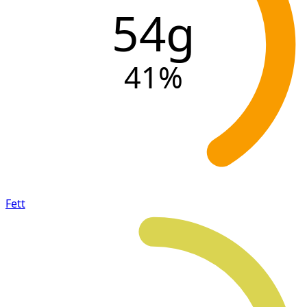
54g
41
%
Fett