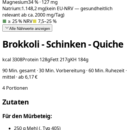
Magnesium
34 % · 127 mg
Natrium:
1.148,2
mg
(kein EU-NRV — gesundheitlich
relevant ab ca. 2000 mg/Tag)
■
≥ 25 % NRV
■
7,5–25 %
Alle Nährwerte
anzeigen
Brokkoli - Schinken - Quiche
kcal
3308
Protein
128
g
Fett
217
g
KH
184
g
90 Min. gesamt · 30 Min. Vorbereitung · 60 Min. Ruhezeit ·
mittel · ab 6,17 €
4
Portionen
Zutaten
Für den Mürbeteig:
250
g
Mehl
(
, Typ 405
)