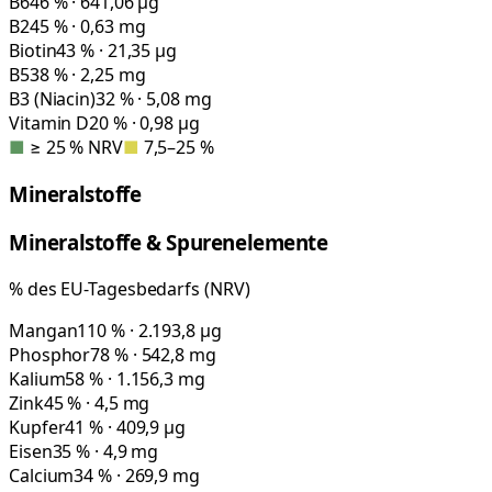
B6
46 % · 641,06 µg
B2
45 % · 0,63 mg
Biotin
43 % · 21,35 µg
B5
38 % · 2,25 mg
B3 (Niacin)
32 % · 5,08 mg
Vitamin D
20 % · 0,98 µg
■
≥ 25 % NRV
■
7,5–25 %
Mineralstoffe
Mineralstoffe & Spurenelemente
% des EU-Tagesbedarfs (NRV)
Mangan
110 % · 2.193,8 µg
Phosphor
78 % · 542,8 mg
Kalium
58 % · 1.156,3 mg
Zink
45 % · 4,5 mg
Kupfer
41 % · 409,9 µg
Eisen
35 % · 4,9 mg
Calcium
34 % · 269,9 mg