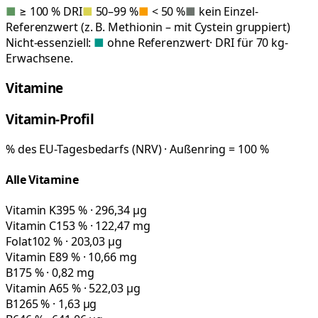
■
≥ 100 % DRI
■
50–99 %
■
< 50 %
■
kein Einzel-
Referenzwert (z. B. Methionin – mit Cystein gruppiert)
Nicht-essenziell:
■
ohne Referenzwert
· DRI für 70 kg-
Erwachsene.
Vitamine
Vitamin-Profil
% des EU-Tagesbedarfs (NRV) · Außenring = 100 %
Alle Vitamine
Vitamin K
395 % · 296,34 µg
Vitamin C
153 % · 122,47 mg
Folat
102 % · 203,03 µg
Vitamin E
89 % · 10,66 mg
B1
75 % · 0,82 mg
Vitamin A
65 % · 522,03 µg
B12
65 % · 1,63 µg