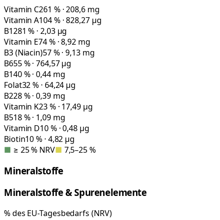
Vitamin C
261 % · 208,6 mg
Vitamin A
104 % · 828,27 µg
B12
81 % · 2,03 µg
Vitamin E
74 % · 8,92 mg
B3 (Niacin)
57 % · 9,13 mg
B6
55 % · 764,57 µg
B1
40 % · 0,44 mg
Folat
32 % · 64,24 µg
B2
28 % · 0,39 mg
Vitamin K
23 % · 17,49 µg
B5
18 % · 1,09 mg
Vitamin D
10 % · 0,48 µg
Biotin
10 % · 4,82 µg
■
≥ 25 % NRV
■
7,5–25 %
Mineralstoffe
Mineralstoffe & Spurenelemente
% des EU-Tagesbedarfs (NRV)