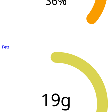
36
%
Fett
19g