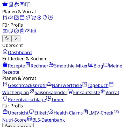
Planen & Vorrat
Für Profis
Übersicht
Dashboard
Entdecken & Kochen
Rezepte
Rechner
Smoothie-Mixer
Blog
Meine
Rezepte
Planen & Vorrat
Geschmacksprofil
Nährwertziele
Tagebuch
Wochenplan
Saisonkalender
Einkaufsliste
Vorrat
Rezeptvorschläge
Timer
Für Profis
Übersicht
Etikett
Health Claims
LMIV-Check
Nutri-Score
BLS-Datenbank