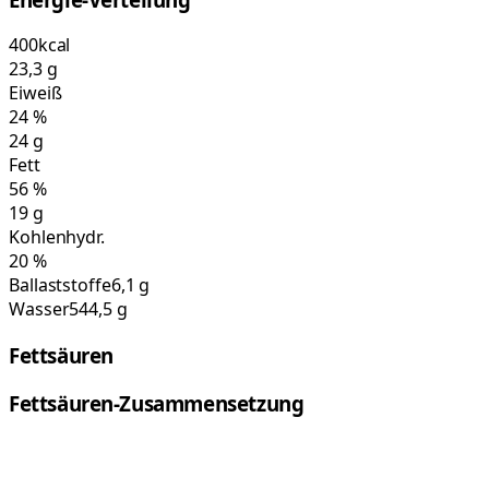
400
kcal
23,3
g
Eiweiß
24
%
24
g
Fett
56
%
19
g
Kohlenhydr.
20
%
Ballaststoffe
6,1 g
Wasser
544,5 g
Fettsäuren
Fettsäuren-Zusammensetzung