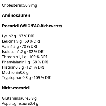
Cholesterin:
56,9
mg
Aminosäuren
Essenziell (WHO/FAO-Richtwerte)
Lysin
2 g · 97 % DRI
Leucin
1,9 g · 69 % DRI
Valin
1,3 g · 70 % DRI
Isoleucin
1,2 g · 82 % DRI
Threonin
1,1 g · 109 % DRI
Phenylalanin
1 g · 58 % DRI
Histidin
0,8 g · 121 % DRI
Methionin
0,6 g
Tryptophan
0,3 g · 109 % DRI
Nicht-essenziell
Glutaminsäure
3,9 g
Asparaginsäure
2,4 g