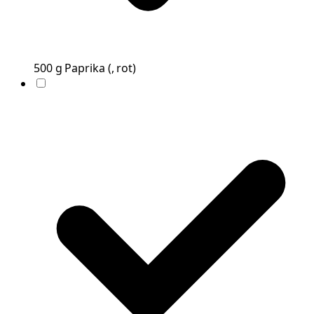
500
g
Paprika
(
, rot
)