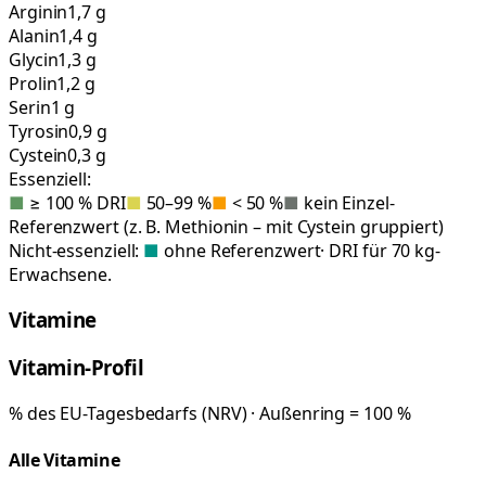
Arginin
1,7 g
Alanin
1,4 g
Glycin
1,3 g
Prolin
1,2 g
Serin
1 g
Tyrosin
0,9 g
Cystein
0,3 g
Essenziell:
■
≥ 100 % DRI
■
50–99 %
■
< 50 %
■
kein Einzel-
Referenzwert (z. B. Methionin – mit Cystein gruppiert)
Nicht-essenziell:
■
ohne Referenzwert
· DRI für 70 kg-
Erwachsene.
Vitamine
Vitamin-Profil
% des EU-Tagesbedarfs (NRV) · Außenring = 100 %
Alle Vitamine