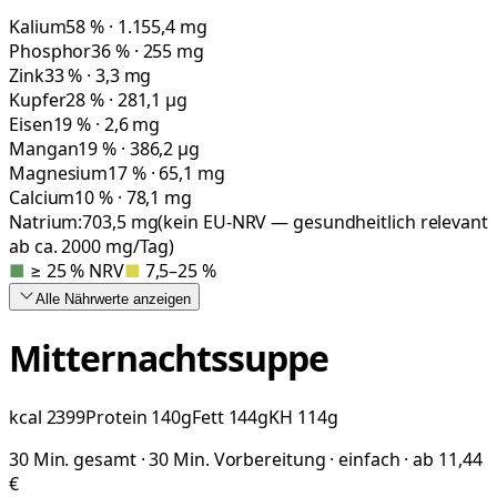
Kalium
58 % · 1.155,4 mg
Phosphor
36 % · 255 mg
Zink
33 % · 3,3 mg
Kupfer
28 % · 281,1 µg
Eisen
19 % · 2,6 mg
Mangan
19 % · 386,2 µg
Magnesium
17 % · 65,1 mg
Calcium
10 % · 78,1 mg
Natrium:
703,5
mg
(kein EU-NRV — gesundheitlich relevant
ab ca. 2000 mg/Tag)
■
≥ 25 % NRV
■
7,5–25 %
Alle Nährwerte
anzeigen
Mitternachtssuppe
kcal
2399
Protein
140
g
Fett
144
g
KH
114
g
30 Min. gesamt · 30 Min. Vorbereitung · einfach · ab 11,44
€