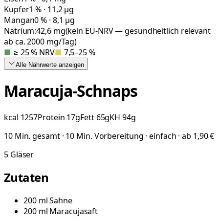
Kupfer
1 % · 11,2 µg
Mangan
0 % · 8,1 µg
Natrium:
42,6
mg
(kein EU-NRV — gesundheitlich relevant
ab ca. 2000 mg/Tag)
■
≥ 25 % NRV
■
7,5–25 %
Alle Nährwerte
anzeigen
Maracuja-Schnaps
kcal
1257
Protein
17
g
Fett
65
g
KH
94
g
10 Min. gesamt · 10 Min. Vorbereitung · einfach · ab 1,90 €
5
Gläser
Zutaten
200
ml
Sahne
200
ml
Maracujasaft