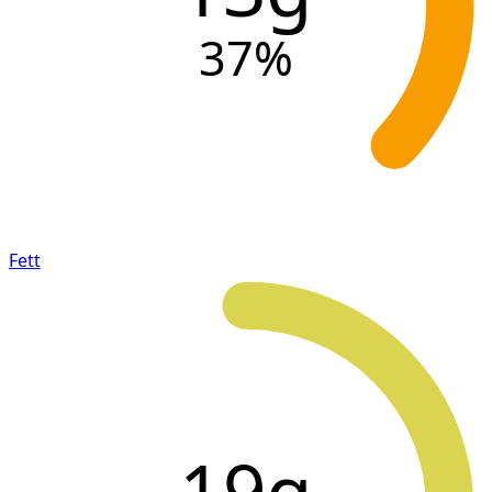
37
%
Fett
19g