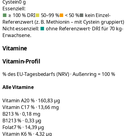
Cystein
0 g
Essenziell:
■
≥ 100 % DRI
■
50–99 %
■
< 50 %
■
kein Einzel-
Referenzwert (z. B. Methionin – mit Cystein gruppiert)
Nicht-essenziell:
■
ohne Referenzwert
· DRI für 70 kg-
Erwachsene.
Vitamine
Vitamin-Profil
% des EU-Tagesbedarfs (NRV) · Außenring = 100 %
Alle Vitamine
Vitamin A
20 % · 160,83 µg
Vitamin C
17 % · 13,66 mg
B2
13 % · 0,18 mg
B12
13 % · 0,33 µg
Folat
7 % · 14,39 µg
Vitamin K
6 % · 4,32 µg