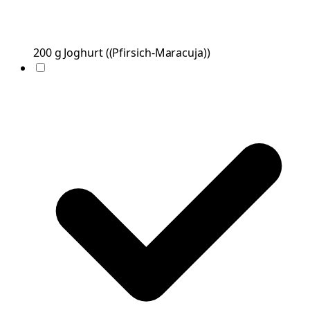
200
g
Joghurt
(
(Pfirsich-Maracuja)
)