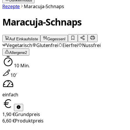
Dunkelmodus
Rezepte
Maracuja-Schnaps
Maracuja-Schnaps
Auf Einkaufsliste
Gegessen!
Vegetarisch
Glutenfrei
Eierfrei
Nussfrei
Allergene
2
10
Min.
10
′
einfach
1,90 €
Grundpreis
6,60 €
Produktpreis