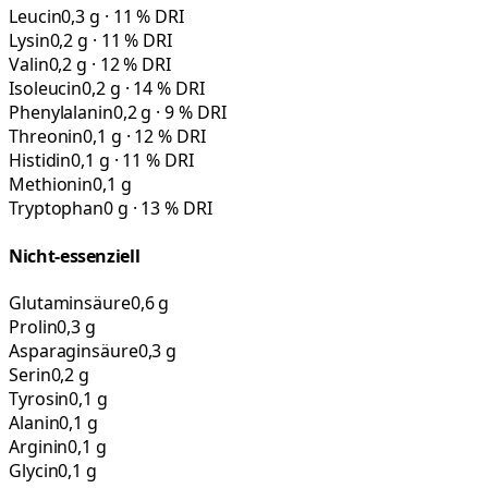
Leucin
0,3 g · 11 % DRI
Lysin
0,2 g · 11 % DRI
Valin
0,2 g · 12 % DRI
Isoleucin
0,2 g · 14 % DRI
Phenylalanin
0,2 g · 9 % DRI
Threonin
0,1 g · 12 % DRI
Histidin
0,1 g · 11 % DRI
Methionin
0,1 g
Tryptophan
0 g · 13 % DRI
Nicht-essenziell
Glutaminsäure
0,6 g
Prolin
0,3 g
Asparaginsäure
0,3 g
Serin
0,2 g
Tyrosin
0,1 g
Alanin
0,1 g
Arginin
0,1 g
Glycin
0,1 g