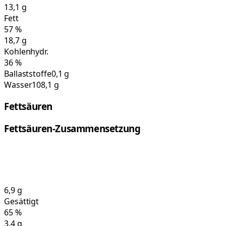
13,1
g
Fett
57
%
18,7
g
Kohlenhydr.
36
%
Ballaststoffe
0,1 g
Wasser
108,1 g
Fettsäuren
Fettsäuren-Zusammensetzung
6,9
g
Gesättigt
65
%
3,4
g