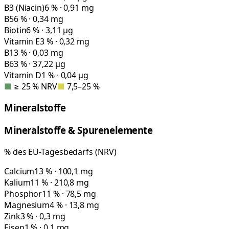
B3 (Niacin)
6 % · 0,91 mg
B5
6 % · 0,34 mg
Biotin
6 % · 3,11 µg
Vitamin E
3 % · 0,32 mg
B1
3 % · 0,03 mg
B6
3 % · 37,22 µg
Vitamin D
1 % · 0,04 µg
■
≥ 25 % NRV
■
7,5–25 %
Mineralstoffe
Mineralstoffe & Spurenelemente
% des EU-Tagesbedarfs (NRV)
Calcium
13 % · 100,1 mg
Kalium
11 % · 210,8 mg
Phosphor
11 % · 78,5 mg
Magnesium
4 % · 13,8 mg
Zink
3 % · 0,3 mg
Eisen
1 % · 0,1 mg