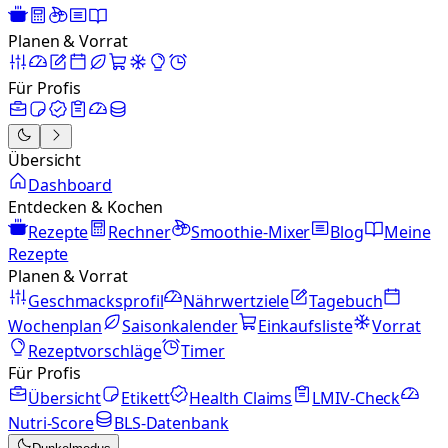
Planen & Vorrat
Für Profis
Übersicht
Dashboard
Entdecken & Kochen
Rezepte
Rechner
Smoothie-Mixer
Blog
Meine
Rezepte
Planen & Vorrat
Geschmacksprofil
Nährwertziele
Tagebuch
Wochenplan
Saisonkalender
Einkaufsliste
Vorrat
Rezeptvorschläge
Timer
Für Profis
Übersicht
Etikett
Health Claims
LMIV-Check
Nutri-Score
BLS-Datenbank