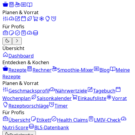
Planen & Vorrat
Für Profis
Übersicht
Dashboard
Entdecken & Kochen
Rezepte
Rechner
Smoothie-Mixer
Blog
Meine
Rezepte
Planen & Vorrat
Geschmacksprofil
Nährwertziele
Tagebuch
Wochenplan
Saisonkalender
Einkaufsliste
Vorrat
Rezeptvorschläge
Timer
Für Profis
Übersicht
Etikett
Health Claims
LMIV-Check
Nutri-Score
BLS-Datenbank