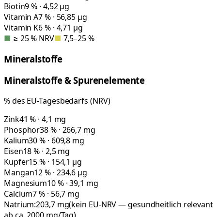
Biotin
9 % · 4,52 µg
Vitamin A
7 % · 56,85 µg
Vitamin K
6 % · 4,71 µg
■
≥ 25 % NRV
■
7,5–25 %
Mineralstoffe
Mineralstoffe & Spurenelemente
% des EU-Tagesbedarfs (NRV)
Zink
41 % · 4,1 mg
Phosphor
38 % · 266,7 mg
Kalium
30 % · 609,8 mg
Eisen
18 % · 2,5 mg
Kupfer
15 % · 154,1 µg
Mangan
12 % · 234,6 µg
Magnesium
10 % · 39,1 mg
Calcium
7 % · 56,7 mg
Natrium:
203,7
mg
(kein EU-NRV — gesundheitlich relevant
ab ca. 2000 mg/Tag)