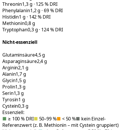
Threonin
1,3 g · 125 % DRI
Phenylalanin
1,2 g · 69 % DRI
Histidin
1 g · 142 % DRI
Methionin
0,8 g
Tryptophan
0,3 g · 124 % DRI
Nicht-essenziell
Glutaminsäure
4,5 g
Asparaginsäure
2,4 g
Arginin
2,1 g
Alanin
1,7 g
Glycin
1,5 g
Prolin
1,3 g
Serin
1,3 g
Tyrosin
1 g
Cystein
0,3 g
Essenziell:
■
≥ 100 % DRI
■
50–99 %
■
< 50 %
■
kein Einzel-
Referenzwert (z. B. Methionin – mit Cystein gruppiert)