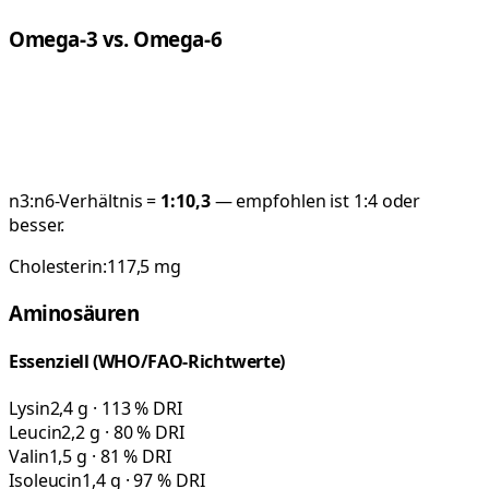
Omega-3 vs. Omega-6
n3:n6-Verhältnis =
1:
10,3
— empfohlen ist 1:4 oder
besser.
Cholesterin:
117,5
mg
Aminosäuren
Essenziell (WHO/FAO-Richtwerte)
Lysin
2,4 g · 113 % DRI
Leucin
2,2 g · 80 % DRI
Valin
1,5 g · 81 % DRI
Isoleucin
1,4 g · 97 % DRI