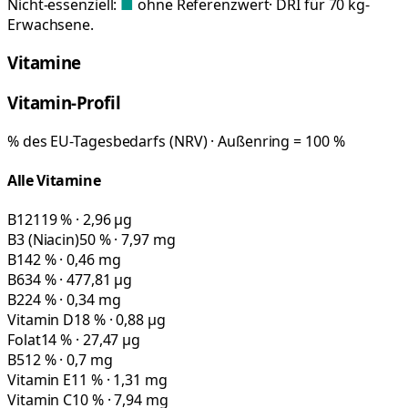
Nicht-essenziell:
■
ohne Referenzwert
· DRI für 70 kg-
Erwachsene.
Vitamine
Vitamin-Profil
% des EU-Tagesbedarfs (NRV) · Außenring = 100 %
Alle Vitamine
B12
119 % · 2,96 µg
B3 (Niacin)
50 % · 7,97 mg
B1
42 % · 0,46 mg
B6
34 % · 477,81 µg
B2
24 % · 0,34 mg
Vitamin D
18 % · 0,88 µg
Folat
14 % · 27,47 µg
B5
12 % · 0,7 mg
Vitamin E
11 % · 1,31 mg
Vitamin C
10 % · 7,94 mg