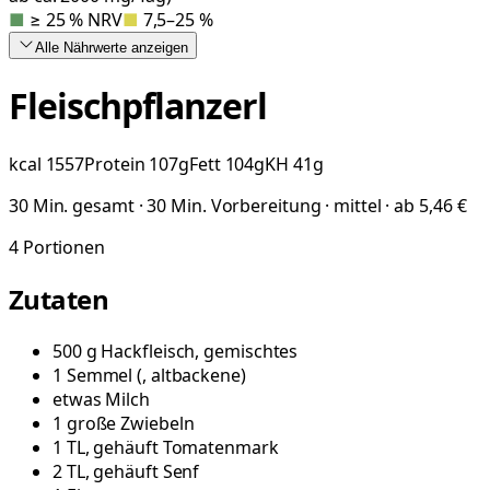
■
≥ 25 % NRV
■
7,5–25 %
Alle Nährwerte
anzeigen
Fleischpflanzerl
kcal
1557
Protein
107
g
Fett
104
g
KH
41
g
30 Min. gesamt · 30 Min. Vorbereitung · mittel · ab 5,46 €
4
Portionen
Zutaten
500
g
Hackfleisch, gemischtes
1
Semmel
(
, altbackene
)
etwas
Milch
1
große
Zwiebeln
1
TL, gehäuft
Tomatenmark
2
TL, gehäuft
Senf