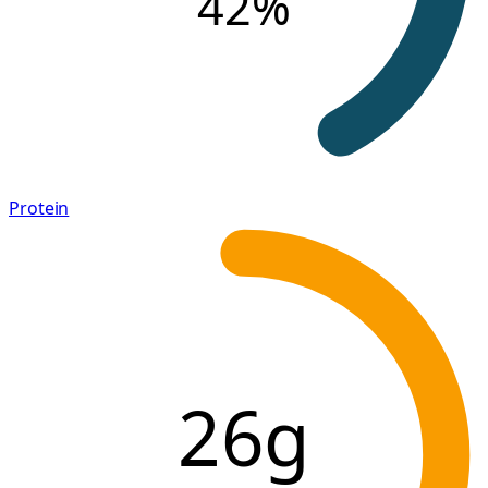
42
%
Protein
26g