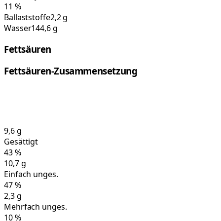
11
%
Ballaststoffe
2,2 g
Wasser
144,6 g
Fettsäuren
Fettsäuren-Zusammensetzung
9,6
g
Gesättigt
43
%
10,7
g
Einfach unges.
47
%
2,3
g
Mehrfach unges.
10
%