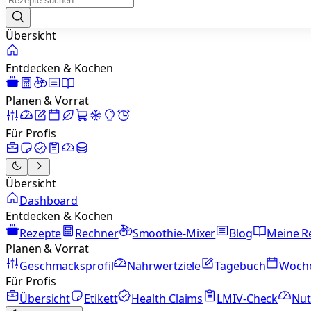
Übersicht
Entdecken & Kochen
Planen & Vorrat
Für Profis
Übersicht
Dashboard
Entdecken & Kochen
Rezepte
Rechner
Smoothie-Mixer
Blog
Meine R
Planen & Vorrat
Geschmacksprofil
Nährwertziele
Tagebuch
Woch
Für Profis
Übersicht
Etikett
Health Claims
LMIV-Check
Nut