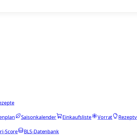
ezepte
enplan
Saisonkalender
Einkaufsliste
Vorrat
Rezeptv
ri-Score
BLS-Datenbank