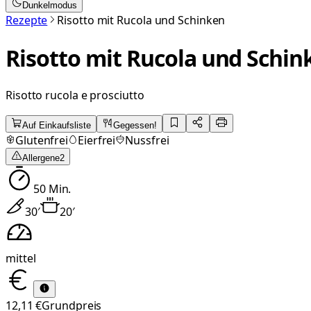
Dunkelmodus
Rezepte
Risotto mit Rucola und Schinken
Risotto mit Rucola und Schin
Risotto rucola e prosciutto
Auf Einkaufsliste
Gegessen!
Glutenfrei
Eierfrei
Nussfrei
Allergene
2
50
Min.
30
′
20
′
mittel
12,11 €
Grundpreis