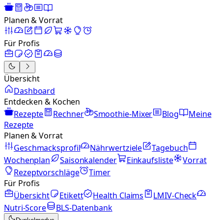
Planen & Vorrat
Für Profis
Übersicht
Dashboard
Entdecken & Kochen
Rezepte
Rechner
Smoothie-Mixer
Blog
Meine
Rezepte
Planen & Vorrat
Geschmacksprofil
Nährwertziele
Tagebuch
Wochenplan
Saisonkalender
Einkaufsliste
Vorrat
Rezeptvorschläge
Timer
Für Profis
Übersicht
Etikett
Health Claims
LMIV-Check
Nutri-Score
BLS-Datenbank