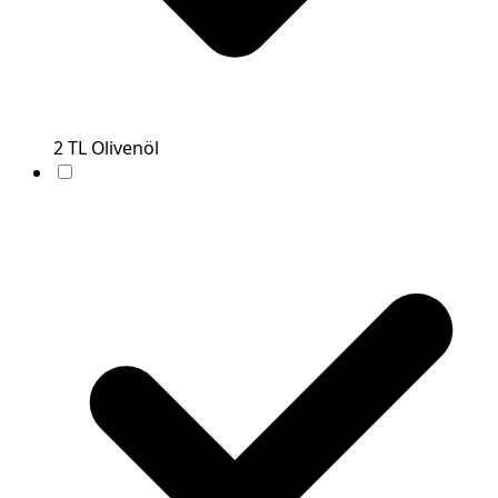
2
TL
Olivenöl