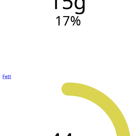
15g
17
%
Fett