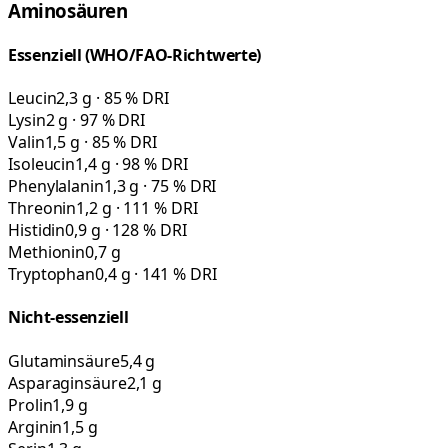
Aminosäuren
Essenziell (WHO/FAO-Richtwerte)
Leucin
2,3 g · 85 % DRI
Lysin
2 g · 97 % DRI
Valin
1,5 g · 85 % DRI
Isoleucin
1,4 g · 98 % DRI
Phenylalanin
1,3 g · 75 % DRI
Threonin
1,2 g · 111 % DRI
Histidin
0,9 g · 128 % DRI
Methionin
0,7 g
Tryptophan
0,4 g · 141 % DRI
Nicht-essenziell
Glutaminsäure
5,4 g
Asparaginsäure
2,1 g
Prolin
1,9 g
Arginin
1,5 g