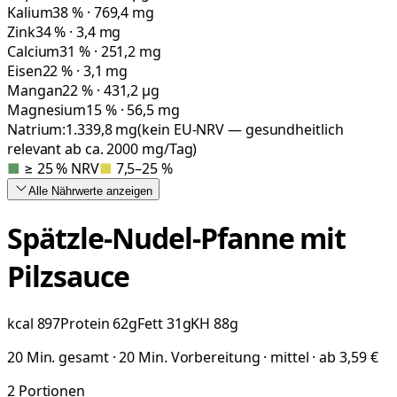
Kalium
38 % · 769,4 mg
Zink
34 % · 3,4 mg
Calcium
31 % · 251,2 mg
Eisen
22 % · 3,1 mg
Mangan
22 % · 431,2 µg
Magnesium
15 % · 56,5 mg
Natrium:
1.339,8
mg
(kein EU-NRV — gesundheitlich
relevant ab ca. 2000 mg/Tag)
■
≥ 25 % NRV
■
7,5–25 %
Alle Nährwerte
anzeigen
Spätzle-Nudel-Pfanne mit
Pilzsauce
kcal
897
Protein
62
g
Fett
31
g
KH
88
g
20 Min. gesamt · 20 Min. Vorbereitung · mittel · ab 3,59 €
2
Portionen