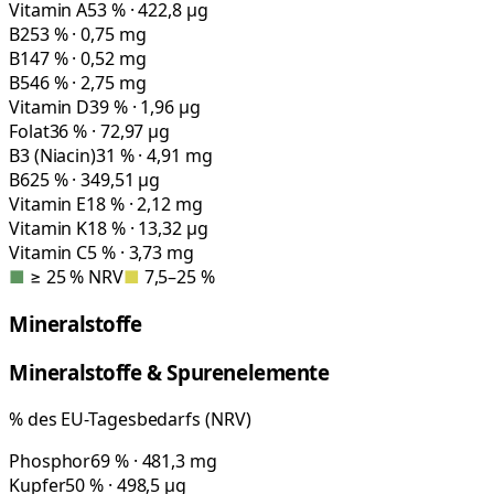
Vitamin A
53 % · 422,8 µg
B2
53 % · 0,75 mg
B1
47 % · 0,52 mg
B5
46 % · 2,75 mg
Vitamin D
39 % · 1,96 µg
Folat
36 % · 72,97 µg
B3 (Niacin)
31 % · 4,91 mg
B6
25 % · 349,51 µg
Vitamin E
18 % · 2,12 mg
Vitamin K
18 % · 13,32 µg
Vitamin C
5 % · 3,73 mg
■
≥ 25 % NRV
■
7,5–25 %
Mineralstoffe
Mineralstoffe & Spurenelemente
% des EU-Tagesbedarfs (NRV)
Phosphor
69 % · 481,3 mg
Kupfer
50 % · 498,5 µg