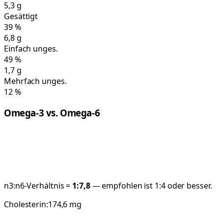
5,3
g
Gesättigt
39
%
6,8
g
Einfach unges.
49
%
1,7
g
Mehrfach unges.
12
%
Omega-3 vs. Omega-6
n3:n6-Verhältnis =
1:
7,8
— empfohlen ist 1:4 oder besser.
Cholesterin:
174,6
mg