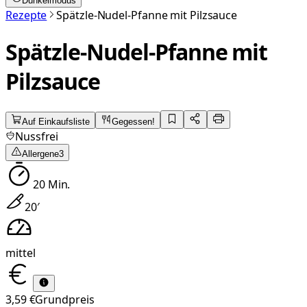
Dunkelmodus
Rezepte
Spätzle-Nudel-Pfanne mit Pilzsauce
Spätzle-Nudel-Pfanne mit
Pilzsauce
Auf Einkaufsliste
Gegessen!
Nussfrei
Allergene
3
20
Min.
20
′
mittel
3,59 €
Grundpreis