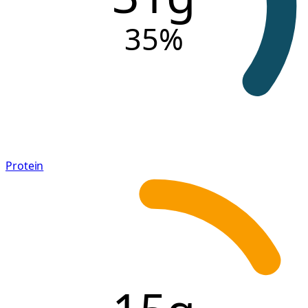
35
%
Protein