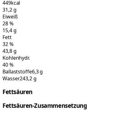
449
kcal
31,2
g
Eiweiß
28
%
15,4
g
Fett
32
%
43,8
g
Kohlenhydr.
40
%
Ballaststoffe
6,3 g
Wasser
243,2 g
Fettsäuren
Fettsäuren-Zusammensetzung