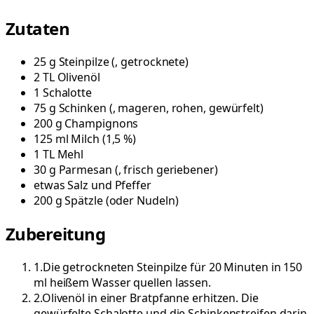
Zutaten
25
g
Steinpilze
(
, getrocknete
)
2
TL
Olivenöl
1
Schalotte
75
g
Schinken
(
, mageren, rohen, gewürfelt
)
200
g
Champignons
125
ml
Milch
(
1,5 %
)
1
TL
Mehl
30
g
Parmesan
(
, frisch geriebener
)
etwas
Salz und Pfeffer
200
g
Spätzle
(
oder Nudeln
)
Zubereitung
1
.
Die getrockneten Steinpilze für 20 Minuten in 150
ml heißem Wasser quellen lassen.
2
.
Olivenöl in einer Bratpfanne erhitzen. Die
gewürfelte Schalotte und die Schinkenstreifen darin