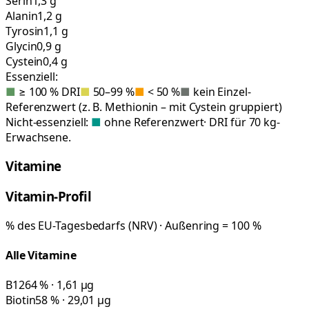
Serin
1,3 g
Alanin
1,2 g
Tyrosin
1,1 g
Glycin
0,9 g
Cystein
0,4 g
Essenziell:
■
≥ 100 % DRI
■
50–99 %
■
< 50 %
■
kein Einzel-
Referenzwert (z. B. Methionin – mit Cystein gruppiert)
Nicht-essenziell:
■
ohne Referenzwert
· DRI für 70 kg-
Erwachsene.
Vitamine
Vitamin-Profil
% des EU-Tagesbedarfs (NRV) · Außenring = 100 %
Alle Vitamine
B12
64 % · 1,61 µg
Biotin
58 % · 29,01 µg