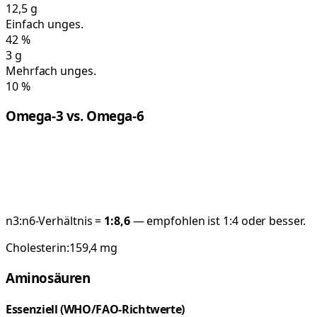
12,5
g
Einfach unges.
42
%
3
g
Mehrfach unges.
10
%
Omega-3 vs. Omega-6
n3:n6-Verhältnis =
1:
8,6
— empfohlen ist 1:4 oder besser.
Cholesterin:
159,4
mg
Aminosäuren
Essenziell (WHO/FAO-Richtwerte)