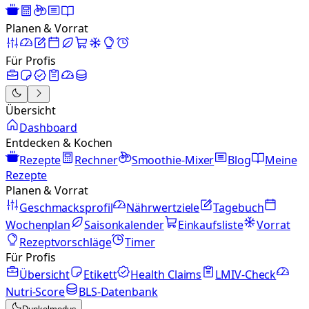
Planen & Vorrat
Für Profis
Übersicht
Dashboard
Entdecken & Kochen
Rezepte
Rechner
Smoothie-Mixer
Blog
Meine
Rezepte
Planen & Vorrat
Geschmacksprofil
Nährwertziele
Tagebuch
Wochenplan
Saisonkalender
Einkaufsliste
Vorrat
Rezeptvorschläge
Timer
Für Profis
Übersicht
Etikett
Health Claims
LMIV-Check
Nutri-Score
BLS-Datenbank