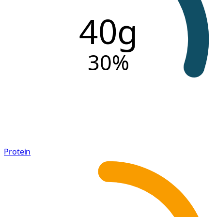
40g
30
%
Protein