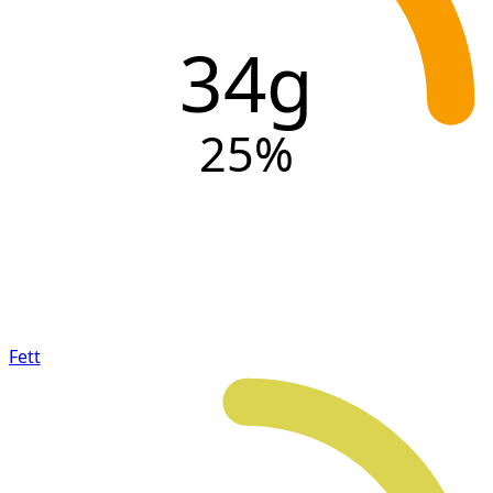
34g
25
%
Fett