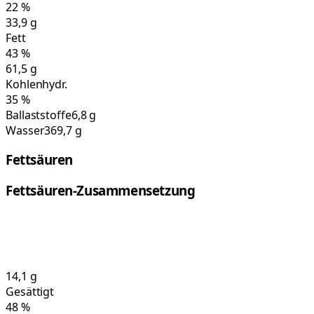
22
%
33,9
g
Fett
43
%
61,5
g
Kohlenhydr.
35
%
Ballaststoffe
6,8 g
Wasser
369,7 g
Fettsäuren
Fettsäuren-Zusammensetzung
14,1
g
Gesättigt
48
%