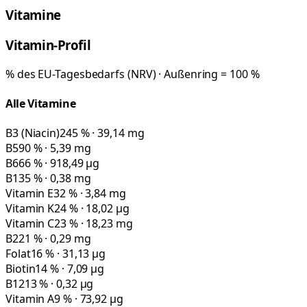
Vitamine
Vitamin-Profil
% des EU-Tagesbedarfs (NRV) · Außenring = 100 %
Alle Vitamine
B3 (Niacin)
245 % · 39,14 mg
B5
90 % · 5,39 mg
B6
66 % · 918,49 µg
B1
35 % · 0,38 mg
Vitamin E
32 % · 3,84 mg
Vitamin K
24 % · 18,02 µg
Vitamin C
23 % · 18,23 mg
B2
21 % · 0,29 mg
Folat
16 % · 31,13 µg
Biotin
14 % · 7,09 µg
B12
13 % · 0,32 µg
Vitamin A
9 % · 73,92 µg