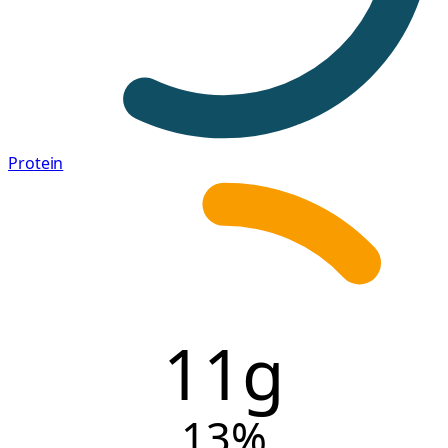
Protein
11g
13
%