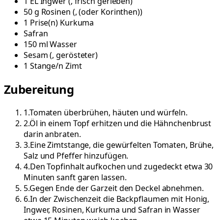
1
EL
Ingwer
(
, frisch gerieben
)
50
g
Rosinen
(
, (oder Korinthen)
)
1
Prise(n)
Kurkuma
Safran
150
ml
Wasser
Sesam
(
, gerösteter
)
1
Stange/n
Zimt
Zubereitung
1
.
Tomaten überbrühen, häuten und würfeln.
2
.
Öl in einem Topf erhitzen und die Hähnchenbrust
darin anbraten.
3
.
Eine Zimtstange, die gewürfelten Tomaten, Brühe,
Salz und Pfeffer hinzufügen.
4
.
Den Topfinhalt aufkochen und zugedeckt etwa 30
Minuten sanft garen lassen.
5
.
Gegen Ende der Garzeit den Deckel abnehmen.
6
.
In der Zwischenzeit die Backpflaumen mit Honig,
Ingwer, Rosinen, Kurkuma und Safran in Wasser