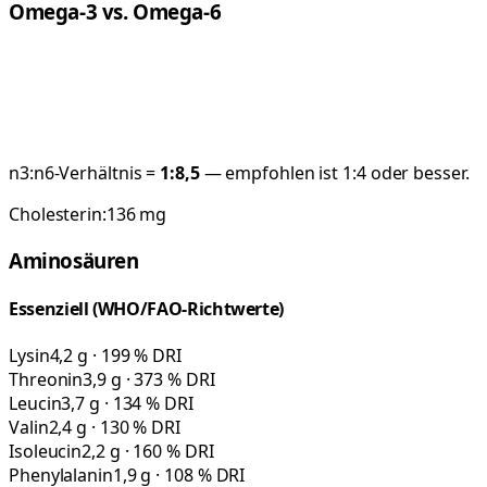
Omega-3 vs. Omega-6
n3:n6-Verhältnis =
1:
8,5
— empfohlen ist 1:4 oder besser.
Cholesterin:
136
mg
Aminosäuren
Essenziell (WHO/FAO-Richtwerte)
Lysin
4,2 g · 199 % DRI
Threonin
3,9 g · 373 % DRI
Leucin
3,7 g · 134 % DRI
Valin
2,4 g · 130 % DRI
Isoleucin
2,2 g · 160 % DRI
Phenylalanin
1,9 g · 108 % DRI