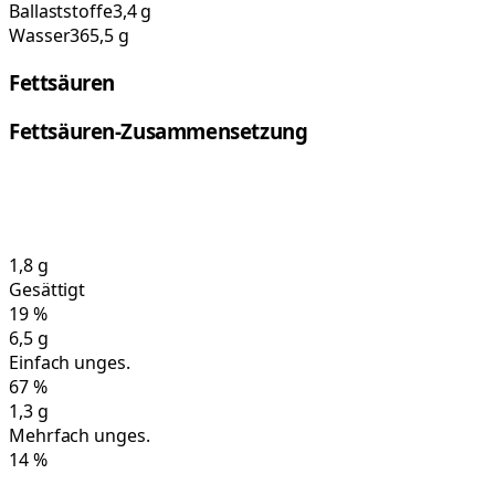
Ballaststoffe
3,4 g
Wasser
365,5 g
Fettsäuren
Fettsäuren-Zusammensetzung
1,8
g
Gesättigt
19
%
6,5
g
Einfach unges.
67
%
1,3
g
Mehrfach unges.
14
%