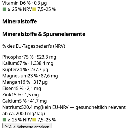
Vitamin D
6 % · 0,3 µg
■
≥ 25 % NRV
■
7,5–25 %
Mineralstoffe
Mineralstoffe & Spurenelemente
% des EU-Tagesbedarfs (NRV)
Phosphor
75 % · 523,3 mg
Kalium
67 % · 1.338,4 mg
Kupfer
24 % · 237,7 µg
Magnesium
23 % · 87,6 mg
Mangan
16 % · 317 µg
Eisen
15 % · 2,1 mg
Zink
15 % · 1,5 mg
Calcium
5 % · 41,7 mg
Natrium:
520,4
mg
(kein EU-NRV — gesundheitlich relevant
ab ca. 2000 mg/Tag)
■
≥ 25 % NRV
■
7,5–25 %
Alle Nährwerte
anzeigen