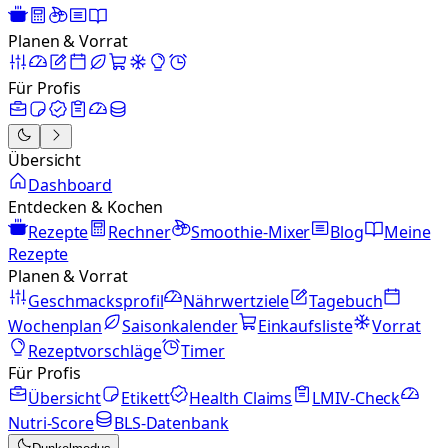
Planen & Vorrat
Für Profis
Übersicht
Dashboard
Entdecken & Kochen
Rezepte
Rechner
Smoothie-Mixer
Blog
Meine
Rezepte
Planen & Vorrat
Geschmacksprofil
Nährwertziele
Tagebuch
Wochenplan
Saisonkalender
Einkaufsliste
Vorrat
Rezeptvorschläge
Timer
Für Profis
Übersicht
Etikett
Health Claims
LMIV-Check
Nutri-Score
BLS-Datenbank