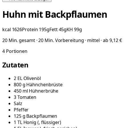
Huhn mit Backpflaumen
kcal
1626
Protein
195
g
Fett
45
g
KH
99
g
20 Min. gesamt · 20 Min. Vorbereitung · mittel · ab 9,12 €
4
Portionen
Zutaten
2
EL
Olivenöl
800
g
Hähnchenbrüste
450
ml
Hühnerbrühe
3
Tomaten
Salz
Pfeffer
125
g
Backpflaumen
1
TL
Honig
(
, flüssiger
)