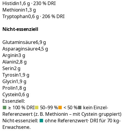
Histidin
1,6 g · 230 % DRI
Methionin
1,3 g
Tryptophan
0,6 g · 206 % DRI
Nicht-essenziell
Glutaminsäure
6,9 g
Asparaginsäure
4,5 g
Arginin
3 g
Alanin
2,8 g
Serin
2 g
Tyrosin
1,9 g
Glycin
1,9 g
Prolin
1,8 g
Cystein
0,6 g
Essenziell:
■
≥ 100 % DRI
■
50–99 %
■
< 50 %
■
kein Einzel-
Referenzwert (z. B. Methionin – mit Cystein gruppiert)
Nicht-essenziell:
■
ohne Referenzwert
· DRI für 70 kg-
Erwachsene.