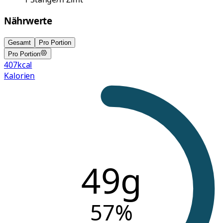
Nährwerte
Gesamt
Pro Portion
Pro Portion
407
kcal
Kalorien
49g
57
%