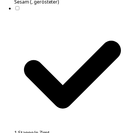
Sesam
(
, gerösteter
)
1
Stange/n
Zimt