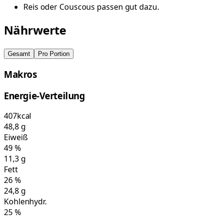
Reis oder Couscous passen gut dazu.
Nährwerte
Gesamt
Pro Portion
Makros
Energie-Verteilung
407
kcal
48,8
g
Eiweiß
49
%
11,3
g
Fett
26
%
24,8
g
Kohlenhydr.
25
%