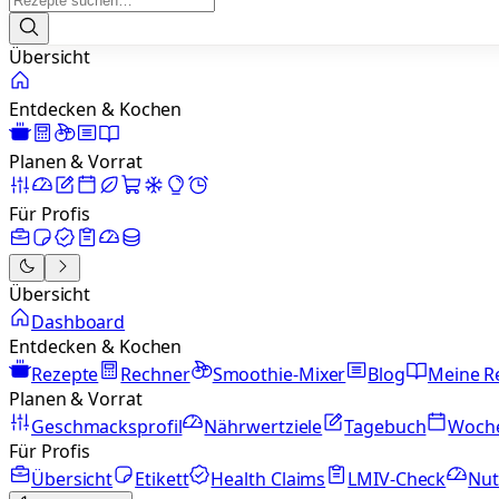
Übersicht
Entdecken & Kochen
Planen & Vorrat
Für Profis
Übersicht
Dashboard
Entdecken & Kochen
Rezepte
Rechner
Smoothie-Mixer
Blog
Meine R
Planen & Vorrat
Geschmacksprofil
Nährwertziele
Tagebuch
Woch
Für Profis
Übersicht
Etikett
Health Claims
LMIV-Check
Nut