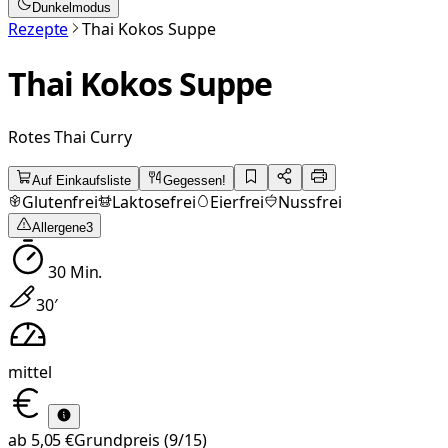
Dunkelmodus
Rezepte
Thai Kokos Suppe
Thai Kokos Suppe
Rotes Thai Curry
Auf Einkaufsliste
Gegessen!
Glutenfrei
Laktosefrei
Eierfrei
Nussfrei
Allergene
3
30
Min.
30
′
mittel
ab
5,05 €
Grundpreis
(9/15)