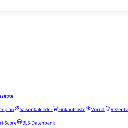
ezepte
enplan
Saisonkalender
Einkaufsliste
Vorrat
Rezeptv
ri-Score
BLS-Datenbank