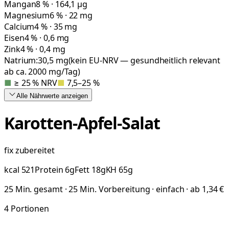
Mangan
8 % · 164,1 µg
Magnesium
6 % · 22 mg
Calcium
4 % · 35 mg
Eisen
4 % · 0,6 mg
Zink
4 % · 0,4 mg
Natrium:
30,5
mg
(kein EU-NRV — gesundheitlich relevant
ab ca. 2000 mg/Tag)
■
≥ 25 % NRV
■
7,5–25 %
Alle Nährwerte
anzeigen
Karotten-Apfel-Salat
fix zubereitet
kcal
521
Protein
6
g
Fett
18
g
KH
65
g
25 Min. gesamt · 25 Min. Vorbereitung · einfach · ab 1,34 €
4
Portionen