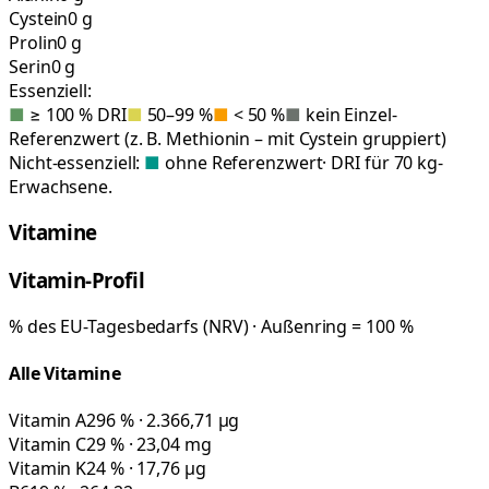
Cystein
0 g
Prolin
0 g
Serin
0 g
Essenziell:
■
≥ 100 % DRI
■
50–99 %
■
< 50 %
■
kein Einzel-
Referenzwert (z. B. Methionin – mit Cystein gruppiert)
Nicht-essenziell:
■
ohne Referenzwert
· DRI für 70 kg-
Erwachsene.
Vitamine
Vitamin-Profil
% des EU-Tagesbedarfs (NRV) · Außenring = 100 %
Alle Vitamine
Vitamin A
296 % · 2.366,71 µg
Vitamin C
29 % · 23,04 mg
Vitamin K
24 % · 17,76 µg