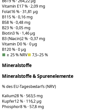
B6
19 % · 264,22 µg
Vitamin E
17 % · 2,09 mg
Folat
16 % · 31,81 µg
B1
15 % · 0,16 mg
B5
8 % · 0,48 mg
B2
3 % · 0,05 mg
Biotin
3 % · 1,46 µg
B3 (Niacin)
2 % · 0,37 mg
Vitamin D
0 % · 0 µg
B12
0 % · 0 µg
■
≥ 25 % NRV
■
7,5–25 %
Mineralstoffe
Mineralstoffe & Spurenelemente
% des EU-Tagesbedarfs (NRV)
Kalium
28 % · 563,5 mg
Kupfer
12 % · 116,2 µg
Phosphor
8 % · 57,8 mg