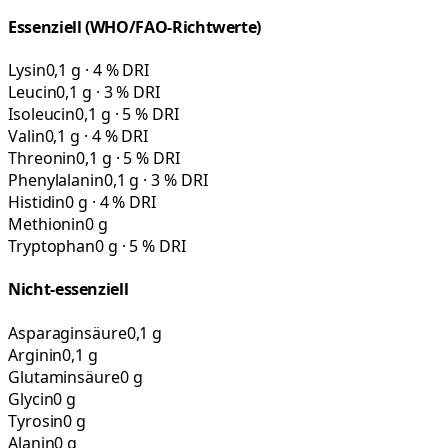
Essenziell (WHO/FAO-Richtwerte)
Lysin
0,1 g · 4 % DRI
Leucin
0,1 g · 3 % DRI
Isoleucin
0,1 g · 5 % DRI
Valin
0,1 g · 4 % DRI
Threonin
0,1 g · 5 % DRI
Phenylalanin
0,1 g · 3 % DRI
Histidin
0 g · 4 % DRI
Methionin
0 g
Tryptophan
0 g · 5 % DRI
Nicht-essenziell
Asparaginsäure
0,1 g
Arginin
0,1 g
Glutaminsäure
0 g
Glycin
0 g
Tyrosin
0 g
Alanin
0 g