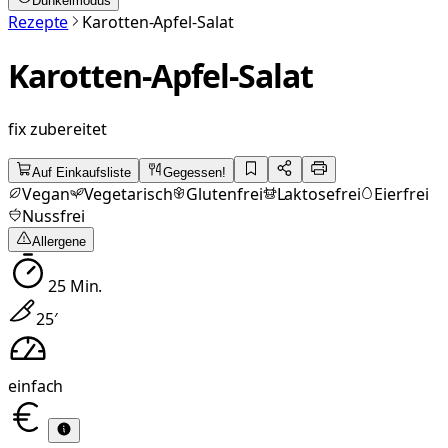
Dunkelmodus
Rezepte
Karotten-Apfel-Salat
Karotten-Apfel-Salat
fix zubereitet
Auf Einkaufsliste
Gegessen!
Vegan
Vegetarisch
Glutenfrei
Laktosefrei
Eierfrei
Nussfrei
Allergene
25
Min.
25
′
einfach