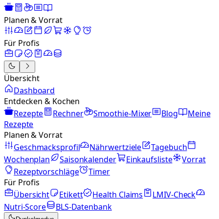
Planen & Vorrat
Für Profis
Übersicht
Dashboard
Entdecken & Kochen
Rezepte
Rechner
Smoothie-Mixer
Blog
Meine
Rezepte
Planen & Vorrat
Geschmacksprofil
Nährwertziele
Tagebuch
Wochenplan
Saisonkalender
Einkaufsliste
Vorrat
Rezeptvorschläge
Timer
Für Profis
Übersicht
Etikett
Health Claims
LMIV-Check
Nutri-Score
BLS-Datenbank