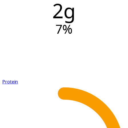
2g
7
%
Protein