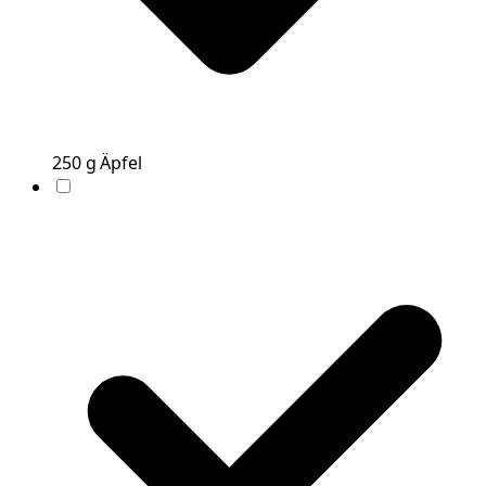
250
g
Äpfel