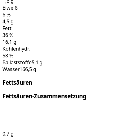
1,6
g
Eiweiß
6
%
4,5
g
Fett
36
%
16,1
g
Kohlenhydr.
58
%
Ballaststoffe
5,1 g
Wasser
166,5 g
Fettsäuren
Fettsäuren-Zusammensetzung
0,7
g