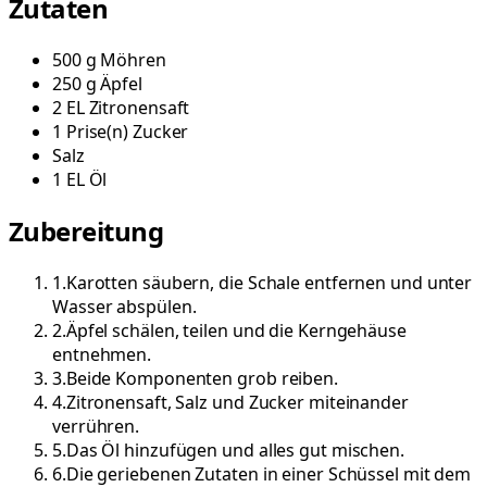
Zutaten
500
g
Möhren
250
g
Äpfel
2
EL
Zitronensaft
1
Prise(n)
Zucker
Salz
1
EL
Öl
Zubereitung
1
.
Karotten säubern, die Schale entfernen und unter
Wasser abspülen.
2
.
Äpfel schälen, teilen und die Kerngehäuse
entnehmen.
3
.
Beide Komponenten grob reiben.
4
.
Zitronensaft, Salz und Zucker miteinander
verrühren.
5
.
Das Öl hinzufügen und alles gut mischen.
6
.
Die geriebenen Zutaten in einer Schüssel mit dem