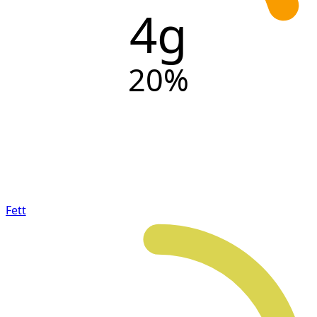
4g
20
%
Fett