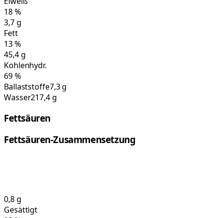
Eiweiß
18
%
3,7
g
Fett
13
%
45,4
g
Kohlenhydr.
69
%
Ballaststoffe
7,3 g
Wasser
217,4 g
Fettsäuren
Fettsäuren-Zusammensetzung
0,8
g
Gesättigt