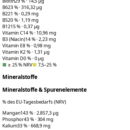
Biotin
29 % · 14,5 µg
B6
23 % · 316,32 µg
B2
21 % · 0,29 mg
B5
20 % · 1,19 mg
B12
15 % · 0,37 µg
Vitamin C
14 % · 10,96 mg
B3 (Niacin)
14 % · 2,23 mg
Vitamin E
8 % · 0,98 mg
Vitamin K
2 % · 1,31 µg
Vitamin D
0 % · 0 µg
■
≥ 25 % NRV
■
7,5–25 %
Mineralstoffe
Mineralstoffe & Spurenelemente
% des EU-Tagesbedarfs (NRV)
Mangan
143 % · 2.857,3 µg
Phosphor
43 % · 304 mg
Kalium
33 % · 668,9 mg