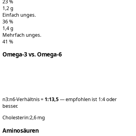
23
%
1,2
g
Einfach unges.
36
%
1,4
g
Mehrfach unges.
41
%
Omega-3 vs. Omega-6
n3:n6-Verhältnis =
1:
13,5
— empfohlen ist 1:4 oder
besser.
Cholesterin:
2,6
mg
Aminosäuren