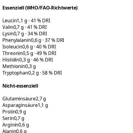
Essenziell (WHO/FAO-Richtwerte)
Leucin
1,1 g · 41 % DRI
Valin
0,7 g · 41 % DRI
Lysin
0,7 g · 34 % DRI
Phenylalanin
0,6 g · 37 % DRI
Isoleucin
0,6 g · 40 % DRI
Threonin
0,5 g · 49 % DRI
Histidin
0,3 g · 46 % DRI
Methionin
0,3 g
Tryptophan
0,2 g · 58 % DRI
Nicht-essenziell
Glutaminsäure
2,7 g
Asparaginsäure
1,1 g
Prolin
0,9 g
Serin
0,7 g
Arginin
0,6 g
Alanin
0,6 g