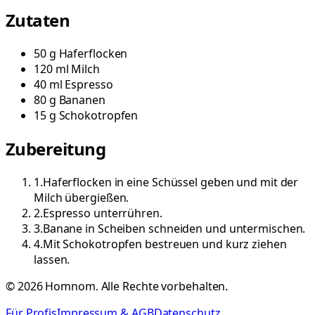
Zutaten
50
g
Haferflocken
120
ml
Milch
40
ml
Espresso
80
g
Bananen
15
g
Schokotropfen
Zubereitung
1
.
Haferflocken in eine Schüssel geben und mit der
Milch übergießen.
2
.
Espresso unterrühren.
3
.
Banane in Scheiben schneiden und untermischen.
4
.
Mit Schokotropfen bestreuen und kurz ziehen
lassen.
©
2026
Homnom. Alle Rechte vorbehalten.
Für Profis
Impressum & AGB
Datenschutz