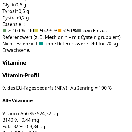
Glycin
0,6 g
Tyrosin
0,5 g
Cystein
0,2 g
Essenziell:
■
≥ 100 % DRI
■
50–99 %
■
< 50 %
■
kein Einzel-
Referenzwert (z. B. Methionin – mit Cystein gruppiert)
Nicht-essenziell:
■
ohne Referenzwert
· DRI für 70 kg-
Erwachsene.
Vitamine
Vitamin-Profil
% des EU-Tagesbedarfs (NRV) · Außenring = 100 %
Alle Vitamine
Vitamin A
66 % · 524,32 µg
B1
40 % · 0,44 mg
Folat
32 % · 63,84 µg