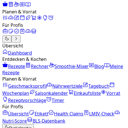
Planen & Vorrat
Für Profis
Übersicht
Dashboard
Entdecken & Kochen
Rezepte
Rechner
Smoothie-Mixer
Blog
Meine
Rezepte
Planen & Vorrat
Geschmacksprofil
Nährwertziele
Tagebuch
Wochenplan
Saisonkalender
Einkaufsliste
Vorrat
Rezeptvorschläge
Timer
Für Profis
Übersicht
Etikett
Health Claims
LMIV-Check
Nutri-Score
BLS-Datenbank