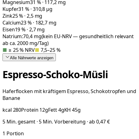
Magnesium
31 % · 117,2 mg
Kupfer
31 % · 310,8 µg
Zink
25 % · 2,5 mg
Calcium
23 % · 182,7 mg
Eisen
19 % · 2,7 mg
Natrium:
70,4
mg
(kein EU-NRV — gesundheitlich relevant
ab ca. 2000 mg/Tag)
■
≥ 25 % NRV
■
7,5–25 %
Alle Nährwerte
anzeigen
Espresso-Schoko-Müsli
Haferflocken mit kräftigem Espresso, Schokotropfen und
Banane
kcal
280
Protein
12
g
Fett
4
g
KH
45
g
5 Min. gesamt · 5 Min. Vorbereitung · ab 0,47 €
1
Portion