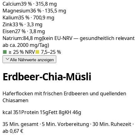
Calcium
39 % · 315,8 mg
Magnesium
36 % · 135,5 mg
Kalium
35 % · 700,9 mg
Zink
33 % · 3,3 mg
Eisen
27 % · 3,8 mg
Natrium:
84,8
mg
(kein EU-NRV — gesundheitlich relevant
ab ca. 2000 mg/Tag)
■
≥ 25 % NRV
■
7,5–25 %
Alle Nährwerte
anzeigen
Erdbeer-Chia-Müsli
Haferflocken mit frischen Erdbeeren und quellenden
Chiasamen
kcal
351
Protein
15
g
Fett
8
g
KH
46
g
35 Min. gesamt · 5 Min. Vorbereitung · 30 Min. Ruhezeit ·
ab 0,67 €