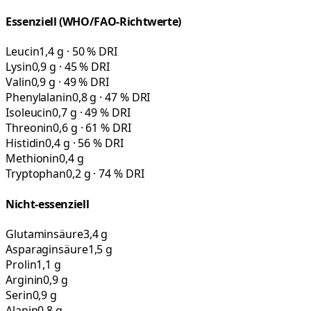
Essenziell (WHO/FAO-Richtwerte)
Leucin
1,4 g · 50 % DRI
Lysin
0,9 g · 45 % DRI
Valin
0,9 g · 49 % DRI
Phenylalanin
0,8 g · 47 % DRI
Isoleucin
0,7 g · 49 % DRI
Threonin
0,6 g · 61 % DRI
Histidin
0,4 g · 56 % DRI
Methionin
0,4 g
Tryptophan
0,2 g · 74 % DRI
Nicht-essenziell
Glutaminsäure
3,4 g
Asparaginsäure
1,5 g
Prolin
1,1 g
Arginin
0,9 g
Serin
0,9 g
Alanin
0,8 g