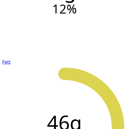
12
%
Fett
46g