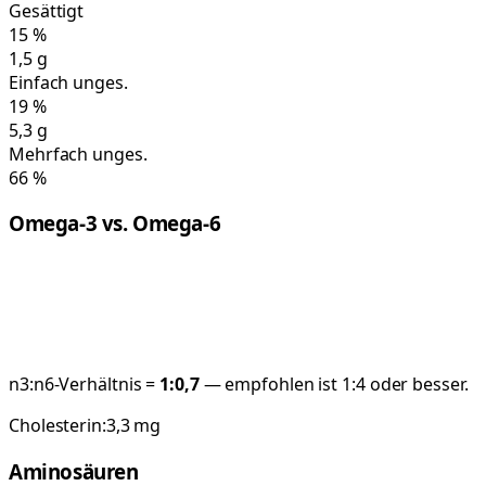
Gesättigt
15
%
1,5
g
Einfach unges.
19
%
5,3
g
Mehrfach unges.
66
%
Omega-3 vs. Omega-6
n3:n6-Verhältnis =
1:
0,7
— empfohlen ist 1:4 oder besser.
Cholesterin:
3,3
mg
Aminosäuren