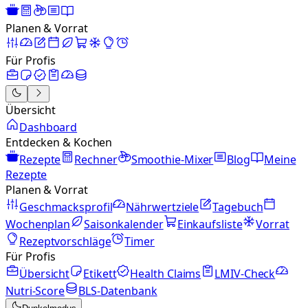
Planen & Vorrat
Für Profis
Übersicht
Dashboard
Entdecken & Kochen
Rezepte
Rechner
Smoothie-Mixer
Blog
Meine
Rezepte
Planen & Vorrat
Geschmacksprofil
Nährwertziele
Tagebuch
Wochenplan
Saisonkalender
Einkaufsliste
Vorrat
Rezeptvorschläge
Timer
Für Profis
Übersicht
Etikett
Health Claims
LMIV-Check
Nutri-Score
BLS-Datenbank