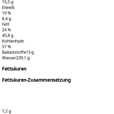
15,5
g
Eiweiß
19
%
8,4
g
Fett
24
%
45,8
g
Kohlenhydr.
57
%
Ballaststoffe
13 g
Wasser
239,1 g
Fettsäuren
Fettsäuren-Zusammensetzung
1,2
g