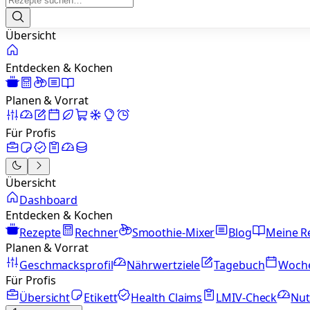
Übersicht
Entdecken & Kochen
Planen & Vorrat
Für Profis
Übersicht
Dashboard
Entdecken & Kochen
Rezepte
Rechner
Smoothie-Mixer
Blog
Meine R
Planen & Vorrat
Geschmacksprofil
Nährwertziele
Tagebuch
Woch
Für Profis
Übersicht
Etikett
Health Claims
LMIV-Check
Nut