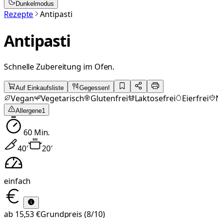
Dunkelmodus
Rezepte
Antipasti
Antipasti
Schnelle Zubereitung im Ofen.
Auf Einkaufsliste
Gegessen!
Vegan
Vegetarisch
Glutenfrei
Laktosefrei
Eierfrei
Allergene
1
60
Min.
40
′
20
′
einfach
ab
15,53 €
Grundpreis
(8/10)