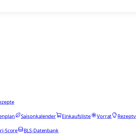
ezepte
enplan
Saisonkalender
Einkaufsliste
Vorrat
Rezeptv
ri-Score
BLS-Datenbank