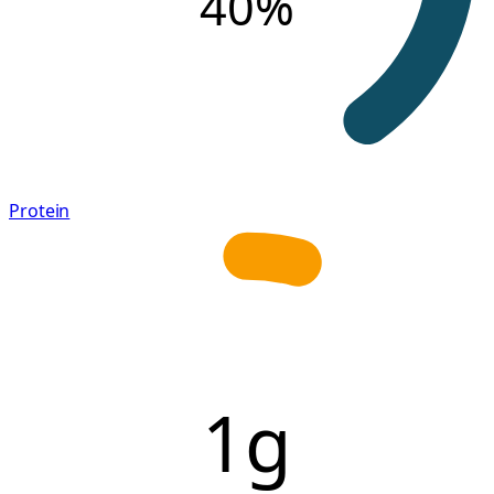
40
%
Protein
1g