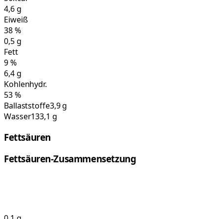
4,6
g
Eiweiß
38
%
0,5
g
Fett
9
%
6,4
g
Kohlenhydr.
53
%
Ballaststoffe
3,9 g
Wasser
133,1 g
Fettsäuren
Fettsäuren-Zusammensetzung
0,1
g