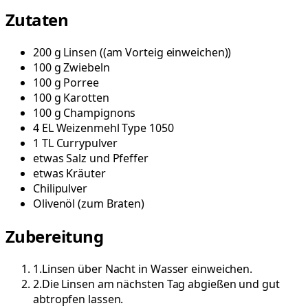
Zutaten
200
g
Linsen
(
(am Vorteig einweichen)
)
100
g
Zwiebeln
100
g
Porree
100
g
Karotten
100
g
Champignons
4
EL
Weizenmehl Type 1050
1
TL
Currypulver
etwas
Salz und Pfeffer
etwas
Kräuter
Chilipulver
Olivenöl
(
zum Braten
)
Zubereitung
1
.
Linsen über Nacht in Wasser einweichen.
2
.
Die Linsen am nächsten Tag abgießen und gut
abtropfen lassen.