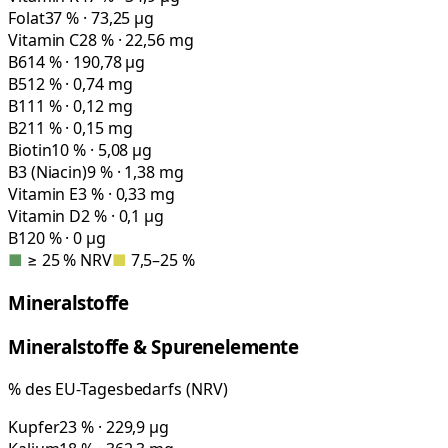
Folat
37 % · 73,25 µg
Vitamin C
28 % · 22,56 mg
B6
14 % · 190,78 µg
B5
12 % · 0,74 mg
B1
11 % · 0,12 mg
B2
11 % · 0,15 mg
Biotin
10 % · 5,08 µg
B3 (Niacin)
9 % · 1,38 mg
Vitamin E
3 % · 0,33 mg
Vitamin D
2 % · 0,1 µg
B12
0 % · 0 µg
■
≥ 25 % NRV
■
7,5–25 %
Mineralstoffe
Mineralstoffe & Spurenelemente
% des EU-Tagesbedarfs (NRV)
Kupfer
23 % · 229,9 µg