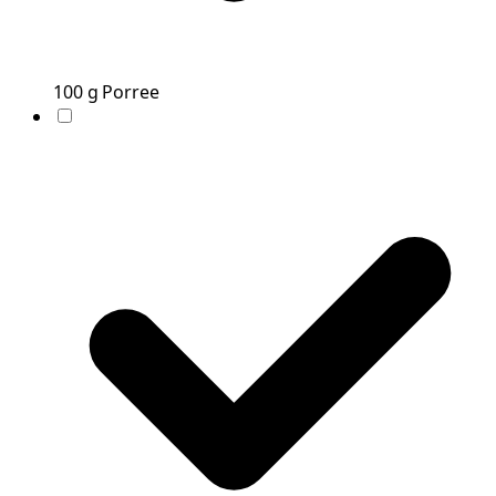
100
g
Porree