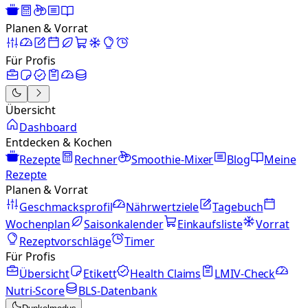
Planen & Vorrat
Für Profis
Übersicht
Dashboard
Entdecken & Kochen
Rezepte
Rechner
Smoothie-Mixer
Blog
Meine
Rezepte
Planen & Vorrat
Geschmacksprofil
Nährwertziele
Tagebuch
Wochenplan
Saisonkalender
Einkaufsliste
Vorrat
Rezeptvorschläge
Timer
Für Profis
Übersicht
Etikett
Health Claims
LMIV-Check
Nutri-Score
BLS-Datenbank