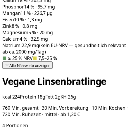
Kalium
18 % · 362,3 mg
Phosphor
14 % · 95,7 mg
Mangan
11 % · 226,7 µg
Eisen
10 % · 1,3 mg
Zink
8 % · 0,8 mg
Magnesium
5 % · 20 mg
Calcium
4 % · 32,5 mg
Natrium:
22,9
mg
(kein EU-NRV — gesundheitlich relevant
ab ca. 2000 mg/Tag)
■
≥ 25 % NRV
■
7,5–25 %
Alle Nährwerte
anzeigen
Vegane Linsenbratlinge
kcal
224
Protein
18
g
Fett
2
g
KH
26
g
760 Min. gesamt · 30 Min. Vorbereitung · 10 Min. Kochen ·
720 Min. Ruhezeit · mittel · ab 1,20 €
4
Portionen