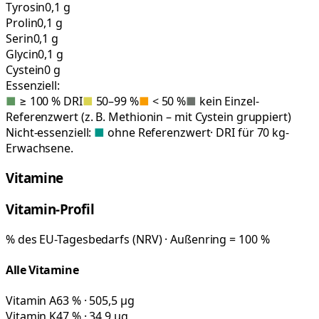
Tyrosin
0,1 g
Prolin
0,1 g
Serin
0,1 g
Glycin
0,1 g
Cystein
0 g
Essenziell:
■
≥ 100 % DRI
■
50–99 %
■
< 50 %
■
kein Einzel-
Referenzwert (z. B. Methionin – mit Cystein gruppiert)
Nicht-essenziell:
■
ohne Referenzwert
· DRI für 70 kg-
Erwachsene.
Vitamine
Vitamin-Profil
% des EU-Tagesbedarfs (NRV) · Außenring = 100 %
Alle Vitamine
Vitamin A
63 % · 505,5 µg
Vitamin K
47 % · 34,9 µg