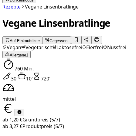
Dunkelmodus
Rezepte
Vegane Linsenbratlinge
Vegane Linsenbratlinge
Auf Einkaufsliste
Gegessen!
Vegan
Vegetarisch
Laktosefrei
Eierfrei
Nussfrei
Allergene
1
760
Min.
30
′
10
′
720
′
mittel
ab
1,20 €
Grundpreis
(5/7)
ab
3,27 €
Produktpreis
(5/7)