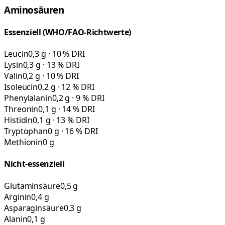
Aminosäuren
Essenziell (WHO/FAO-Richtwerte)
Leucin
0,3 g · 10 % DRI
Lysin
0,3 g · 13 % DRI
Valin
0,2 g · 10 % DRI
Isoleucin
0,2 g · 12 % DRI
Phenylalanin
0,2 g · 9 % DRI
Threonin
0,1 g · 14 % DRI
Histidin
0,1 g · 13 % DRI
Tryptophan
0 g · 16 % DRI
Methionin
0 g
Nicht-essenziell
Glutaminsäure
0,5 g
Arginin
0,4 g
Asparaginsäure
0,3 g
Alanin
0,1 g