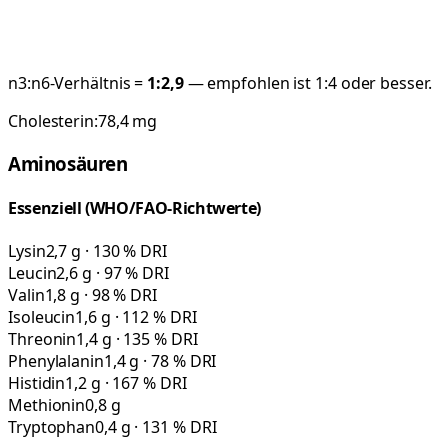
n3:n6-Verhältnis =
1:
2,9
— empfohlen ist 1:4 oder besser.
Cholesterin:
78,4
mg
Aminosäuren
Essenziell (WHO/FAO-Richtwerte)
Lysin
2,7 g · 130 % DRI
Leucin
2,6 g · 97 % DRI
Valin
1,8 g · 98 % DRI
Isoleucin
1,6 g · 112 % DRI
Threonin
1,4 g · 135 % DRI
Phenylalanin
1,4 g · 78 % DRI
Histidin
1,2 g · 167 % DRI
Methionin
0,8 g
Tryptophan
0,4 g · 131 % DRI