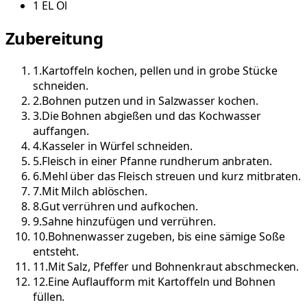
1
EL
Öl
Zubereitung
1
.
Kartoffeln kochen, pellen und in grobe Stücke
schneiden.
2
.
Bohnen putzen und in Salzwasser kochen.
3
.
Die Bohnen abgießen und das Kochwasser
auffangen.
4
.
Kasseler in Würfel schneiden.
5
.
Fleisch in einer Pfanne rundherum anbraten.
6
.
Mehl über das Fleisch streuen und kurz mitbraten.
7
.
Mit Milch ablöschen.
8
.
Gut verrühren und aufkochen.
9
.
Sahne hinzufügen und verrühren.
10
.
Bohnenwasser zugeben, bis eine sämige Soße
entsteht.
11
.
Mit Salz, Pfeffer und Bohnenkraut abschmecken.
12
.
Eine Auflaufform mit Kartoffeln und Bohnen
füllen.