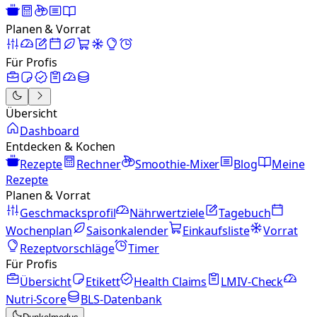
Planen & Vorrat
Für Profis
Übersicht
Dashboard
Entdecken & Kochen
Rezepte
Rechner
Smoothie-Mixer
Blog
Meine
Rezepte
Planen & Vorrat
Geschmacksprofil
Nährwertziele
Tagebuch
Wochenplan
Saisonkalender
Einkaufsliste
Vorrat
Rezeptvorschläge
Timer
Für Profis
Übersicht
Etikett
Health Claims
LMIV-Check
Nutri-Score
BLS-Datenbank