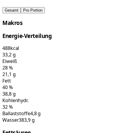
Gesamt
Pro Portion
Makros
Energie-Verteilung
488
kcal
33,2
g
Eiweiß
28
%
21,1
g
Fett
40
%
38,8
g
Kohlenhydr.
32
%
Ballaststoffe
4,8 g
Wasser
383,9 g
Fettsäuren