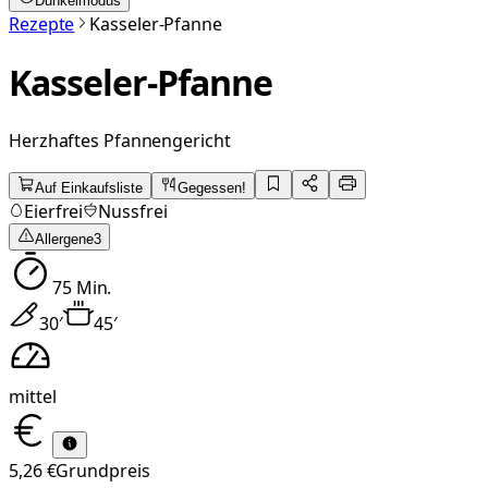
Dunkelmodus
Rezepte
Kasseler-Pfanne
Kasseler-Pfanne
Herzhaftes Pfannengericht
Auf Einkaufsliste
Gegessen!
Eierfrei
Nussfrei
Allergene
3
75
Min.
30
′
45
′
mittel
5,26 €
Grundpreis