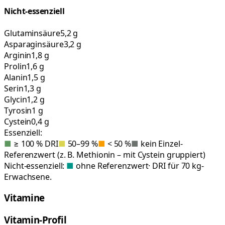
Nicht-essenziell
Glutaminsäure
5,2 g
Asparaginsäure
3,2 g
Arginin
1,8 g
Prolin
1,6 g
Alanin
1,5 g
Serin
1,3 g
Glycin
1,2 g
Tyrosin
1 g
Cystein
0,4 g
Essenziell:
■
≥ 100 % DRI
■
50–99 %
■
< 50 %
■
kein Einzel-
Referenzwert (z. B. Methionin – mit Cystein gruppiert)
Nicht-essenziell:
■
ohne Referenzwert
· DRI für 70 kg-
Erwachsene.
Vitamine
Vitamin-Profil