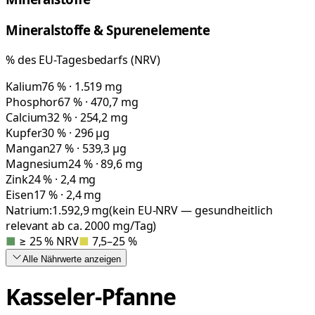
Mineralstoffe & Spurenelemente
% des EU-Tagesbedarfs (NRV)
Kalium
76 % · 1.519 mg
Phosphor
67 % · 470,7 mg
Calcium
32 % · 254,2 mg
Kupfer
30 % · 296 µg
Mangan
27 % · 539,3 µg
Magnesium
24 % · 89,6 mg
Zink
24 % · 2,4 mg
Eisen
17 % · 2,4 mg
Natrium:
1.592,9
mg
(kein EU-NRV — gesundheitlich
relevant ab ca. 2000 mg/Tag)
■
≥ 25 % NRV
■
7,5–25 %
Alle Nährwerte
anzeigen
Kasseler-Pfanne