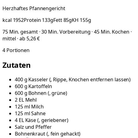
Herzhaftes Pfannengericht
kcal
1952
Protein
133
g
Fett
85
g
KH
155
g
75 Min. gesamt · 30 Min. Vorbereitung · 45 Min. Kochen ·
mittel · ab 5,26 €
4
Portionen
Zutaten
400
g
Kasseler
(
, Rippe, Knochen entfernen lassen
)
600
g
Kartoffeln
600
g
Bohnen
(
, grüne
)
2
EL
Mehl
125
ml
Milch
125
ml
Sahne
4
EL
Käse
(
, geriebener
)
Salz und Pfeffer
Bohnenkraut
(
, fein gehackt
)