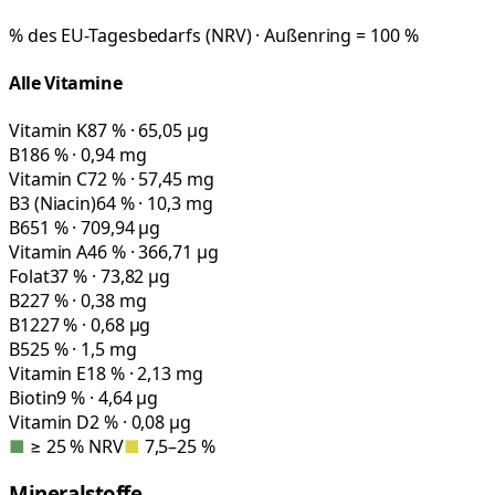
% des EU-Tagesbedarfs (NRV) · Außenring = 100 %
Alle Vitamine
Vitamin K
87 % · 65,05 µg
B1
86 % · 0,94 mg
Vitamin C
72 % · 57,45 mg
B3 (Niacin)
64 % · 10,3 mg
B6
51 % · 709,94 µg
Vitamin A
46 % · 366,71 µg
Folat
37 % · 73,82 µg
B2
27 % · 0,38 mg
B12
27 % · 0,68 µg
B5
25 % · 1,5 mg
Vitamin E
18 % · 2,13 mg
Biotin
9 % · 4,64 µg
Vitamin D
2 % · 0,08 µg
■
≥ 25 % NRV
■
7,5–25 %
Mineralstoffe