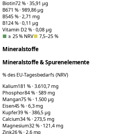
Biotin
72 % · 35,91 µg
B6
71 % · 989,86 µg
B5
45 % · 2,71 mg
B12
4 % · 0,11 µg
Vitamin D
2 % · 0,08 µg
■
≥ 25 % NRV
■
7,5–25 %
Mineralstoffe
Mineralstoffe & Spurenelemente
% des EU-Tagesbedarfs (NRV)
Kalium
181 % · 3.610,7 mg
Phosphor
84 % · 589 mg
Mangan
75 % · 1.500 µg
Eisen
45 % · 6,3 mg
Kupfer
39 % · 386,5 µg
Calcium
34 % · 273,5 mg
Magnesium
32 % · 121,4 mg
Zink
26 % · 2,6 mg