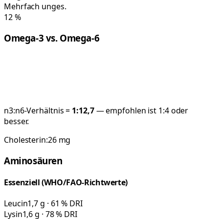
Mehrfach unges.
12
%
Omega-3 vs. Omega-6
n3:n6-Verhältnis =
1:
12,7
— empfohlen ist 1:4 oder
besser.
Cholesterin:
26
mg
Aminosäuren
Essenziell (WHO/FAO-Richtwerte)
Leucin
1,7 g · 61 % DRI
Lysin
1,6 g · 78 % DRI