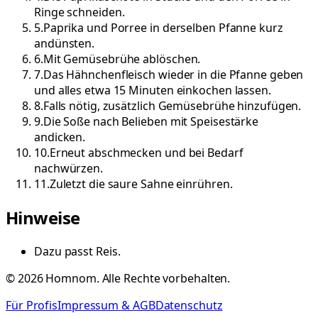
Ringe schneiden.
5
.
Paprika und Porree in derselben Pfanne kurz
andünsten.
6
.
Mit Gemüsebrühe ablöschen.
7
.
Das Hähnchenfleisch wieder in die Pfanne geben
und alles etwa 15 Minuten einkochen lassen.
8
.
Falls nötig, zusätzlich Gemüsebrühe hinzufügen.
9
.
Die Soße nach Belieben mit Speisestärke
andicken.
10
.
Erneut abschmecken und bei Bedarf
nachwürzen.
11
.
Zuletzt die saure Sahne einrühren.
Hinweise
Dazu passt Reis.
©
2026
Homnom. Alle Rechte vorbehalten.
Für Profis
Impressum & AGB
Datenschutz