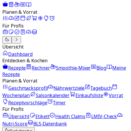
Planen & Vorrat
Für Profis
Übersicht
Dashboard
Entdecken & Kochen
Rezepte
Rechner
Smoothie-Mixer
Blog
Meine
Rezepte
Planen & Vorrat
Geschmacksprofil
Nährwertziele
Tagebuch
Wochenplan
Saisonkalender
Einkaufsliste
Vorrat
Rezeptvorschläge
Timer
Für Profis
Übersicht
Etikett
Health Claims
LMIV-Check
Nutri-Score
BLS-Datenbank