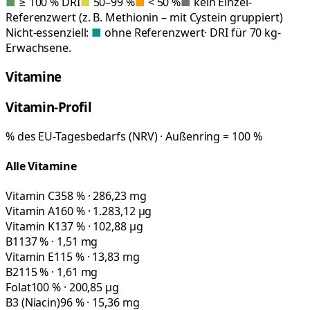
■
≥ 100 % DRI
■
50–99 %
■
< 50 %
■
kein Einzel-
Referenzwert (z. B. Methionin – mit Cystein gruppiert)
Nicht-essenziell:
■
ohne Referenzwert
· DRI für 70 kg-
Erwachsene.
Vitamine
Vitamin-Profil
% des EU-Tagesbedarfs (NRV) · Außenring = 100 %
Alle Vitamine
Vitamin C
358 % · 286,23 mg
Vitamin A
160 % · 1.283,12 µg
Vitamin K
137 % · 102,88 µg
B1
137 % · 1,51 mg
Vitamin E
115 % · 13,83 mg
B2
115 % · 1,61 mg
Folat
100 % · 200,85 µg
B3 (Niacin)
96 % · 15,36 mg