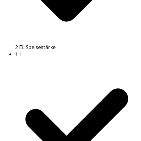
2
EL
Speisestärke