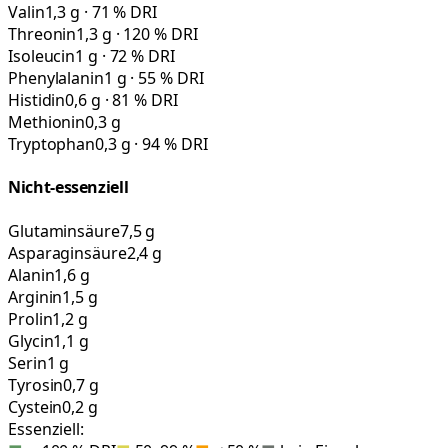
Valin
1,3 g · 71 % DRI
Threonin
1,3 g · 120 % DRI
Isoleucin
1 g · 72 % DRI
Phenylalanin
1 g · 55 % DRI
Histidin
0,6 g · 81 % DRI
Methionin
0,3 g
Tryptophan
0,3 g · 94 % DRI
Nicht-essenziell
Glutaminsäure
7,5 g
Asparaginsäure
2,4 g
Alanin
1,6 g
Arginin
1,5 g
Prolin
1,2 g
Glycin
1,1 g
Serin
1 g
Tyrosin
0,7 g
Cystein
0,2 g
Essenziell: