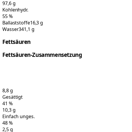
97,6
g
Kohlenhydr.
55
%
Ballaststoffe
16,3 g
Wasser
341,1 g
Fettsäuren
Fettsäuren-Zusammensetzung
8,8
g
Gesättigt
41
%
10,3
g
Einfach unges.
48
%
2,5
g