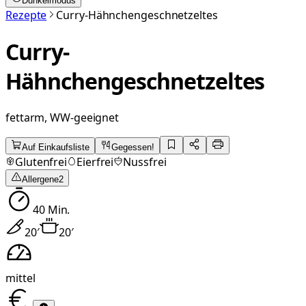
Dunkelmodus
Rezepte
Curry-Hähnchengeschnetzeltes
Curry-
Hähnchengeschnetzeltes
fettarm, WW-geeignet
Auf Einkaufsliste
Gegessen!
Glutenfrei
Eierfrei
Nussfrei
Allergene
2
40
Min.
20
′
20
′
mittel