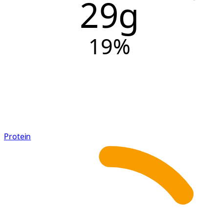
29g
19
%
Protein