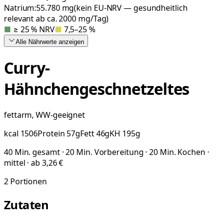
Natrium:
55.780
mg
(kein EU-NRV — gesundheitlich
relevant ab ca. 2000 mg/Tag)
■
≥ 25 % NRV
■
7,5–25 %
Alle Nährwerte
anzeigen
Curry-
Hähnchengeschnetzeltes
fettarm, WW-geeignet
kcal
1506
Protein
57
g
Fett
46
g
KH
195
g
40 Min. gesamt · 20 Min. Vorbereitung · 20 Min. Kochen ·
mittel · ab 3,26 €
2
Portionen
Zutaten