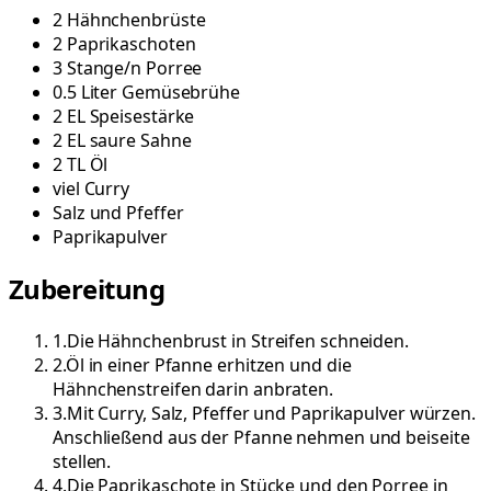
2
Hähnchenbrüste
2
Paprikaschoten
3
Stange/n
Porree
0.5
Liter
Gemüsebrühe
2
EL
Speisestärke
2
EL
saure Sahne
2
TL
Öl
viel
Curry
Salz und Pfeffer
Paprikapulver
Zubereitung
1
.
Die Hähnchenbrust in Streifen schneiden.
2
.
Öl in einer Pfanne erhitzen und die
Hähnchenstreifen darin anbraten.
3
.
Mit Curry, Salz, Pfeffer und Paprikapulver würzen.
Anschließend aus der Pfanne nehmen und beiseite
stellen.
4
.
Die Paprikaschote in Stücke und den Porree in