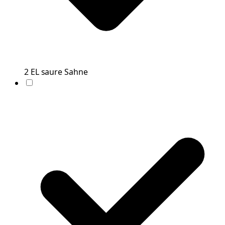
2
EL
saure Sahne