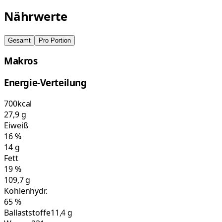
Nährwerte
Gesamt
Pro Portion
Makros
Energie-Verteilung
700
kcal
27,9
g
Eiweiß
16
%
14
g
Fett
19
%
109,7
g
Kohlenhydr.
65
%
Ballaststoffe
11,4 g