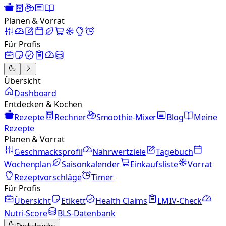
Planen & Vorrat
Für Profis
Übersicht
Dashboard
Entdecken & Kochen
Rezepte
Rechner
Smoothie-Mixer
Blog
Meine
Rezepte
Planen & Vorrat
Geschmacksprofil
Nährwertziele
Tagebuch
Wochenplan
Saisonkalender
Einkaufsliste
Vorrat
Rezeptvorschläge
Timer
Für Profis
Übersicht
Etikett
Health Claims
LMIV-Check
Nutri-Score
BLS-Datenbank