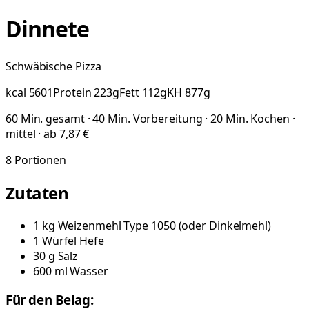
Dinnete
Schwäbische Pizza
kcal
5601
Protein
223
g
Fett
112
g
KH
877
g
60 Min. gesamt · 40 Min. Vorbereitung · 20 Min. Kochen ·
mittel · ab 7,87 €
8
Portionen
Zutaten
1
kg
Weizenmehl Type 1050
(
oder Dinkelmehl
)
1
Würfel
Hefe
30
g
Salz
600
ml
Wasser
Für den Belag: