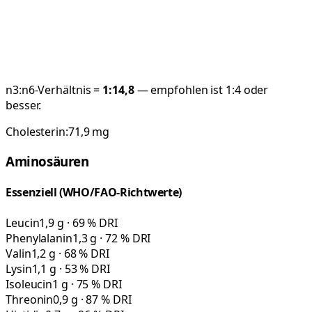
n3:n6-Verhältnis =
1:
14,8
— empfohlen ist 1:4 oder
besser.
Cholesterin:
71,9
mg
Aminosäuren
Essenziell (WHO/FAO-Richtwerte)
Leucin
1,9 g · 69 % DRI
Phenylalanin
1,3 g · 72 % DRI
Valin
1,2 g · 68 % DRI
Lysin
1,1 g · 53 % DRI
Isoleucin
1 g · 75 % DRI
Threonin
0,9 g · 87 % DRI