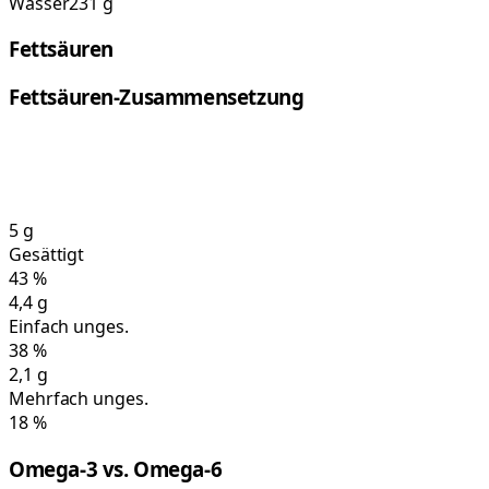
Wasser
231 g
Fettsäuren
Fettsäuren-Zusammensetzung
5
g
Gesättigt
43
%
4,4
g
Einfach unges.
38
%
2,1
g
Mehrfach unges.
18
%
Omega-3 vs. Omega-6