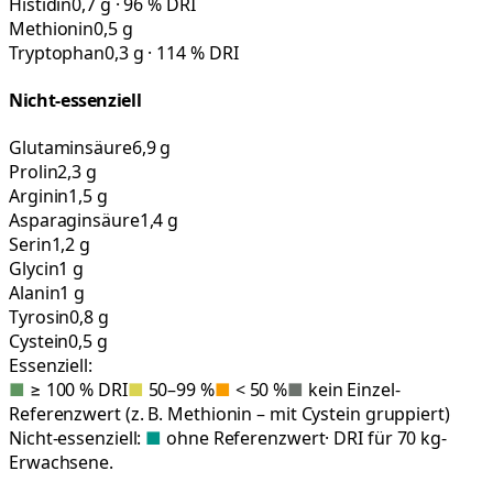
Histidin
0,7 g · 96 % DRI
Methionin
0,5 g
Tryptophan
0,3 g · 114 % DRI
Nicht-essenziell
Glutaminsäure
6,9 g
Prolin
2,3 g
Arginin
1,5 g
Asparaginsäure
1,4 g
Serin
1,2 g
Glycin
1 g
Alanin
1 g
Tyrosin
0,8 g
Cystein
0,5 g
Essenziell:
■
≥ 100 % DRI
■
50–99 %
■
< 50 %
■
kein Einzel-
Referenzwert (z. B. Methionin – mit Cystein gruppiert)
Nicht-essenziell:
■
ohne Referenzwert
· DRI für 70 kg-
Erwachsene.