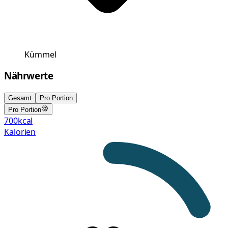
Kümmel
Nährwerte
Gesamt
Pro Portion
Pro Portion
700
kcal
Kalorien