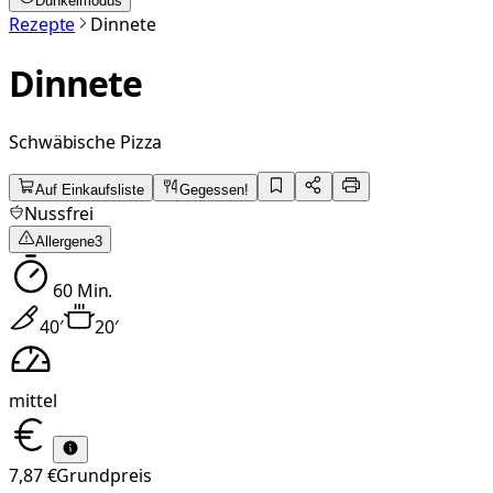
Dunkelmodus
Rezepte
Dinnete
Dinnete
Schwäbische Pizza
Auf Einkaufsliste
Gegessen!
Nussfrei
Allergene
3
60
Min.
40
′
20
′
mittel
7,87 €
Grundpreis