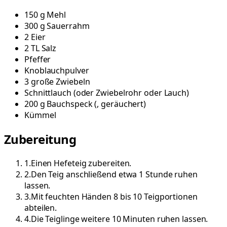
150
g
Mehl
300
g
Sauerrahm
2
Eier
2
TL
Salz
Pfeffer
Knoblauchpulver
3
große
Zwiebeln
Schnittlauch
(
oder Zwiebelrohr oder Lauch
)
200
g
Bauchspeck
(
, geräuchert
)
Kümmel
Zubereitung
1
.
Einen Hefeteig zubereiten.
2
.
Den Teig anschließend etwa 1 Stunde ruhen
lassen.
3
.
Mit feuchten Händen 8 bis 10 Teigportionen
abteilen.
4
.
Die Teiglinge weitere 10 Minuten ruhen lassen.