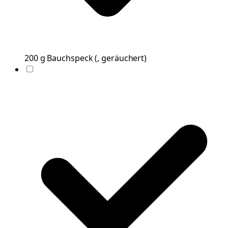
200
g
Bauchspeck
(
, geräuchert
)