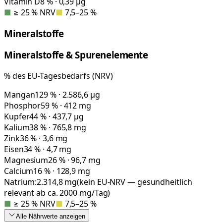
Vitamin D
8 % · 0,39 µg
■
≥ 25 % NRV
■
7,5–25 %
Mineralstoffe
Mineralstoffe & Spurenelemente
% des EU-Tagesbedarfs (NRV)
Mangan
129 % · 2.586,6 µg
Phosphor
59 % · 412 mg
Kupfer
44 % · 437,7 µg
Kalium
38 % · 765,8 mg
Zink
36 % · 3,6 mg
Eisen
34 % · 4,7 mg
Magnesium
26 % · 96,7 mg
Calcium
16 % · 128,9 mg
Natrium:
2.314,8
mg
(kein EU-NRV — gesundheitlich
relevant ab ca. 2000 mg/Tag)
■
≥ 25 % NRV
■
7,5–25 %
Alle Nährwerte
anzeigen