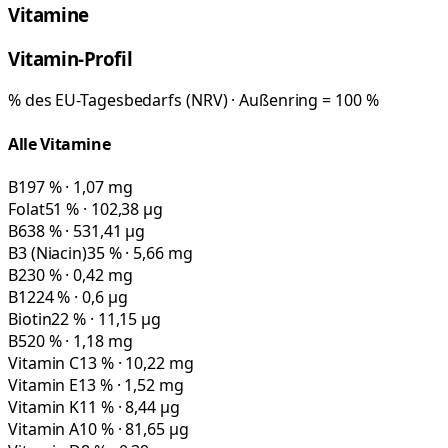
Vitamine
Vitamin-Profil
% des EU-Tagesbedarfs (NRV) · Außenring = 100 %
Alle Vitamine
B1
97 % · 1,07 mg
Folat
51 % · 102,38 µg
B6
38 % · 531,41 µg
B3 (Niacin)
35 % · 5,66 mg
B2
30 % · 0,42 mg
B12
24 % · 0,6 µg
Biotin
22 % · 11,15 µg
B5
20 % · 1,18 mg
Vitamin C
13 % · 10,22 mg
Vitamin E
13 % · 1,52 mg
Vitamin K
11 % · 8,44 µg
Vitamin A
10 % · 81,65 µg